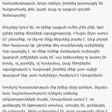
համարձակության, իրար օգնելու շնորհիվ կարողացել են
հաղթահարել թեև կարճ, բայց ոչ այդքան դյուրին
ճանապարհը։
Քույրերը նշում են, որ իրենք այդքան ուժեղ չէին լինի, եթե
չլիներ իրենց ծնողների աջակցությունը. «Հայրս միշտ ասում
էր` չմտածեք, որ ինչ-որ մեկը ձեզանից բարձր է, դուք բոլորի
հետ հավասար եք, չփորձեք ձեզ տարբերակել ուրիշներից։
Երբ պարզվել է, որ մենք ունենք մանկական ուղեղային
կաթված, բժիշկներն ասել են` այս երեխաները ոչ կարող են
խոսել, ոչ շարժվել, ոչ հասկանալ, բայց ծնողներիս
աջակցության և հավատքի շնորհիվ մենք շատ ավելի
կայացած ենք, քան ուրիշները»,-հավելում է Սյուզաննան։
Խոսելով հասարակության մեջ իրենց դերը գտնելու, ինչպես
նաև հաշմանդամություն ունեցող անձանց
դժվարությունների մասին, Սյուզաննան ասում է, որ
ցանկացել են կրթություն ստանալ, ստացել են, ցանկացել
են աշխատել, հիմա աշխատում են, բայց պայքարել միշտ է