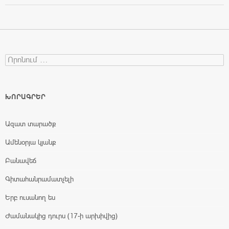
Search for:
ԽՈՐԱԳՐԵՐ
Ազատ տարածք
Ամենօրյա կյանք
Բանավեճ
Գիտահանրամատչելի
Երբ ուսանող ես
Ժամանակից դուրս (17-ի արխիվից)