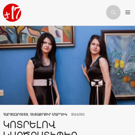
Որոնում
ԱՆՑՆԵԼ ԲՈՎԱՆԴԱԿՈՒԹՅԱՆԸ
ՀԱՐՑԱԶՐՈՒՅՑ
,
ՀԵՏԱՔՐՔԻՐ ՄԱՐԴԻԿ
ՏԱՎՈՒՇ
ԿՈՏՐԵԼՈՎ