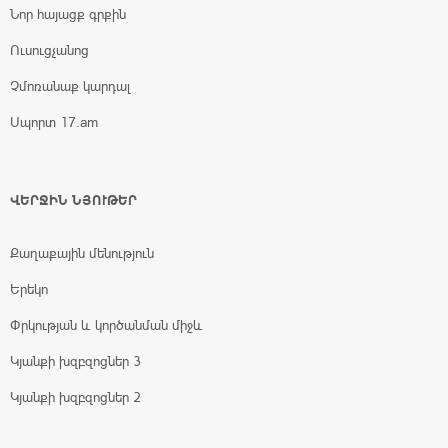
Նոր հայացք գրքին
Ուսուցչանոց
Չմոռանաք կարդալ
Սպորտ 17.am
ՎԵՐՋԻՆ ՆՅՈՒԹԵՐ
Քաղաքային մենություն
Երեկո
Փրկության և կործանման միջև
Կյանքի խզբզոցներ 3
Կյանքի խզբզոցներ 2