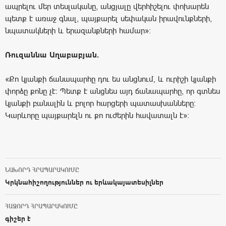
ապրելու մեր տեսլականը, անցյալը վերհիշելու փոխարեն
պետք է առաջ գնալ, պայքարել սեփական իրավունքների,
նպատակների և երազանքների համար»։
Ռուզաննա Աղաբաբյան.
«Քո կյանքի ճանապարհը դու ես անցնում, և ուրիշի կյանքի
փորձը քոնը չէ։ Պետք է անցնես այդ ճանապարհը, որ գտնես
կյանքի բանալին և բոլոր հարցերի պատասխանները։
Կարևորը պայքարելն ու քո ուժերին հավատալն է»։
ՆԱԽՈՐԴ ՀՐԱՊԱՐԱԿՈՒՄԸ
Post navigation
Կրկնահիշողություններ ու երևակայատեսիլներ
ՀԱՋՈՐԴ ՀՐԱՊԱՐԱԿՈՒՄԸ
գիշեր է