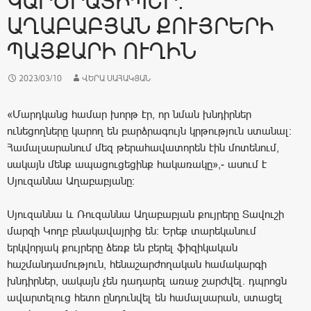
ԿԱՐԾՐԱՏԻՊԵՐ.
ԱՂԱԲԱԲՅԱՆ ՔՈՒՅՐԵՐԻ
ՊԱՅՔԱՐԻ ՈՒՂԻՆ
2023/03/10
ՎԵՐԱ ՍԱՀԱԿՅԱՆ
«Մարդկանց համար խորթ էր, որ նման խնդիրներ
ունեցողները կարող են բարձրագույն կրթություն ստանալ։
Համալսարանում մեզ թերահավատորեն էին մոտենում,
սակայն մենք ապացուցեցինք հակառակը»,- ասում է
Սյուզաննա Աղաբաբյանը։
Սյուզաննա և Ռուզաննա Աղաբաբյան քույրերը Տավուշի
մարզի Կողբ բնակավայրից են։ Երեք տարեկանում
երկվորյակ քույրերը ձեռք են բերել ֆիզիկական
հաշմանդամություն, հենաշարժողական համակարգի
խնդիրներ, սակայն չեն դադարել առաջ շարժվել. դպրոցն
ավարտելուց հետո ընդունվել են համալսարան, ստացել