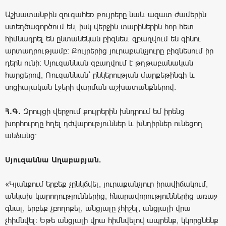
Աշխատանքին զուգահեռ քույրերը նաև ազատ ժամերին
ստեղծագործում են, իսկ վերջին տարիներին հոր հետ
հիմնադրել են ընտանեկան բիզնես. զբաղվում են գինու
արտադրությամբ։ Քույրերից յուրաքանչյուրը բիզնեսում իր
դերն ունի։ Սյուզաննան զբաղվում է թղթաբանական
հարցերով, Ռուզաննան` ընկերության մարքեթինգի և
սոցիալական էջերի վարման աշխատանքներով։
Հ
.
Գ
.
Զրույցի
վերջում
քույրերին
խնդրում
եմ
իրենց
խորհուրդը
հղել դժվարություններ
և
խնդիրներ
ունեցող
անձանց։
Սյուզաննա Աղաբաբյան.
«Կյանքում երբեք չընկճվել, յուրաքանչյուր իրավիճակում,
անկախ կարողություններից, հնարավորություններից առաջ
գնալ, երբեք չբողոքել, անցյալը չհիշել, անցյալի վրա
չհիմնվել։ Եթե անցյալի վրա հիմնվելով ապրենք, կկորցնենք