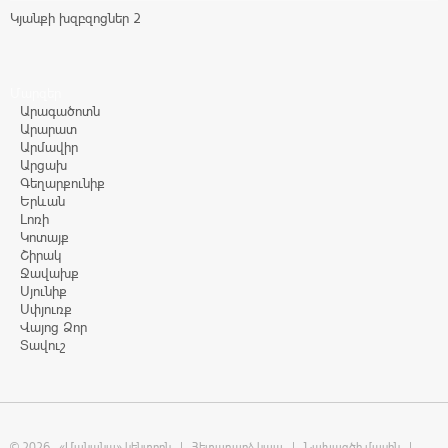
Կյանքի խզբզոցներ 2
Մարզեր
Արագածոտն
Արարատ
Արմավիր
Արցախ
Գեղարքունիք
Երևան
Լոռի
Կոտայք
Շիրակ
Ջավախք
Սյունիք
Սփյուռք
Վայոց Ձոր
Տավուշ
© 2026
«Մանանա» կենտրոն
|
Հետադարձ կապ
|
Նախագծի մասին
|