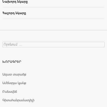
Նախորդ նկարը
Հաջորդ նկարը
Search for:
ԽՈՐԱԳՐԵՐ
Ազատ տարածք
Ամենօրյա կյանք
Բանավեճ
Գիտահանրամատչելի