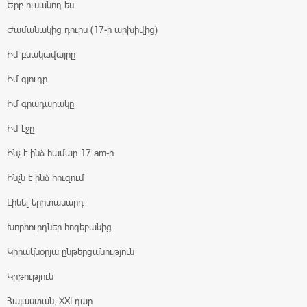
Երբ ուսանող ես
Ժամանակից դուրս (17-ի արխիվից)
Իմ բնակավայրը
Իմ գյուղը
Իմ գրադարակը
Իմ էջը
Ինչ է ինձ համար 17.am-ը
Ինչն է ինձ հուզում
Լինել երիտասարդ
Խորհուրդներ հոգեբանից
Կիրակնօրյա ընթերցանություն
Կրթություն
Հայաստան, XXI դար