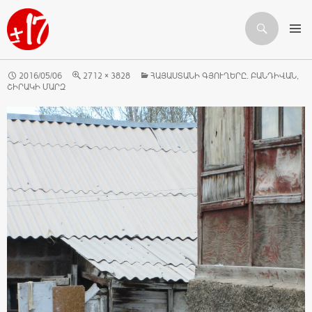
Որոնում
ԱՆՑՆԵԼ ԲՈՎԱՆԴԱԿՈՒԹՅԱՆԸ
2016/05/06
2712 × 3828
ՀԱՅԱՍՏԱՆԻ ԳՅՈՒՂԵՐԸ. ԲԱՆԴԻՎԱՆ,
ՇԻՐԱԿԻ ՄԱՐԶ