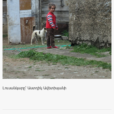
Լուսանկարը՝ Աստղիկ Ավետիսյանի