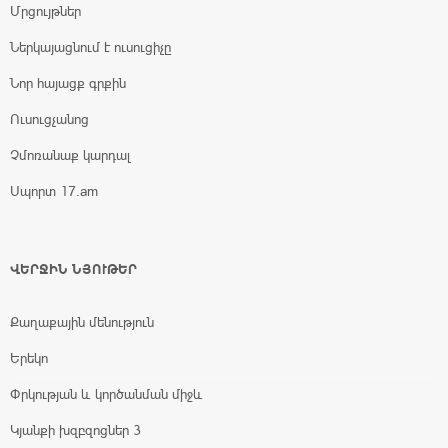
Մրցույթներ
Ներկայացնում է ուսուցիչը
Նոր հայացք գրքին
Ուսուցչանոց
Չմոռանաք կարդալ
Սպորտ 17.am
ՎԵՐՋԻՆ ՆՅՈՒԹԵՐ
Քաղաքային մենություն
Երեկո
Փրկության և կործանման միջև
Կյանքի խզբզոցներ 3