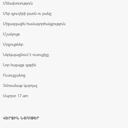
Մենախոսություն
Մեր գյուղերի բառն ու բանը
Միջազգային համագործակցություն
Մշակույթ
Մրցույթներ
Ներկայացնում է ուսուցիչը
Նոր հայացք գրքին
Ուսուցչանոց
Չմոռանաք կարդալ
Սպորտ 17.am
ՎԵՐՋԻՆ ՆՅՈՒԹԵՐ