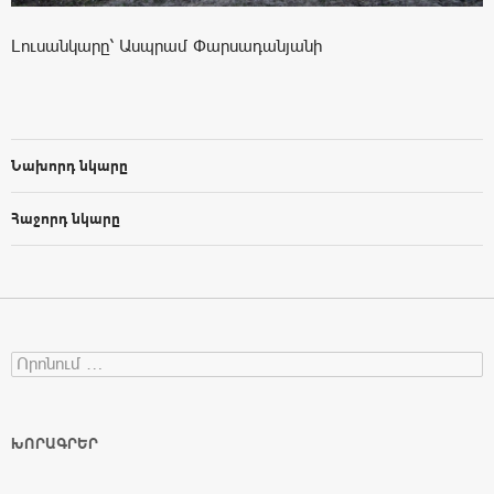
Լուսանկարը՝ Ասպրամ Փարսադանյանի
Նախորդ նկարը
Հաջորդ նկարը
Search for:
ԽՈՐԱԳՐԵՐ