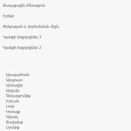
Քաղաքային մենություն
Երեկո
Փրկության և կործանման միջև
Կյանքի խզբզոցներ 3
Կյանքի խզբզոցներ 2
Մարզեր
Արագածոտն
Արարատ
Արմավիր
Արցախ
Գեղարքունիք
Երևան
Լոռի
Կոտայք
Շիրակ
Ջավախք
Սյունիք