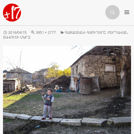
Որոնում
ԱՆՑՆԵԼ ԲՈՎԱՆԴԱԿՈՒԹՅԱՆԸ
2016/04/15
3951 × 2777
ՀԱՅԱՍՏԱՆԻ ԳՅՈՒՂԵՐԸ. ԲԵՐԴԱՎԱՆ,
ՏԱՎՈՒՇԻ ՄԱՐԶ