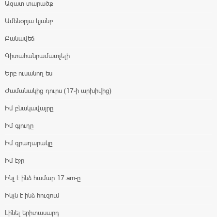
Ազատ տարածք
Ամենօրյա կյանք
Բանավեճ
Գիտահանրամատչելի
Երբ ուսանող ես
Ժամանակից դուրս (17-ի արխիվից)
Իմ բնակավայրը
Իմ գյուղը
Իմ գրադարակը
Իմ էջը
Ինչ է ինձ համար 17.am-ը
Ինչն է ինձ հուզում
Լինել երիտասարդ