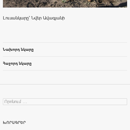
Լուսանկարը՝ Նվեր Ավագյանի
Նախորդ նկարը
Հաջորդ նկարը
Search for:
ԽՈՐԱԳՐԵՐ