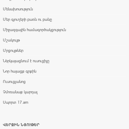
Մենախոսություն
Մեր գյուղերի բառն ու բանը
Միջազգային համագործակցություն
Մշակույթ
Մրցույթներ
Ներկայացնում է ուսուցիչը
Նոր հայացք գրքին
Ուսուցչանոց
Չմոռանաք կարդալ
Սպորտ 17.am
ՎԵՐՋԻՆ ՆՅՈՒԹԵՐ