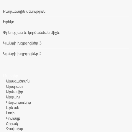
Քաղաքային մենություն
Երեկո
Փրկության և կործանման միջև
Կյանքի խզբզոցներ 3
Կյանքի խզբզոցներ 2
Մարզեր
Արագածոտն
Արարատ
Արմավիր
Արցախ
Գեղարքունիք
Երևան
Լոռի
Կոտայք
Շիրակ
Ջավախք