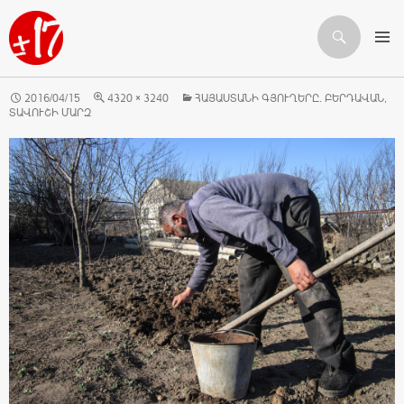
Որոնում
ԱՆՑՆԵԼ ԲՈՎԱՆԴԱԿՈՒԹՅԱՆԸ
2016/04/15
4320 × 3240
ՀԱՅԱՍՏԱՆԻ ԳՅՈՒՂԵՐԸ. ԲԵՐԴԱՎԱՆ,
ՏԱՎՈՒՇԻ ՄԱՐԶ