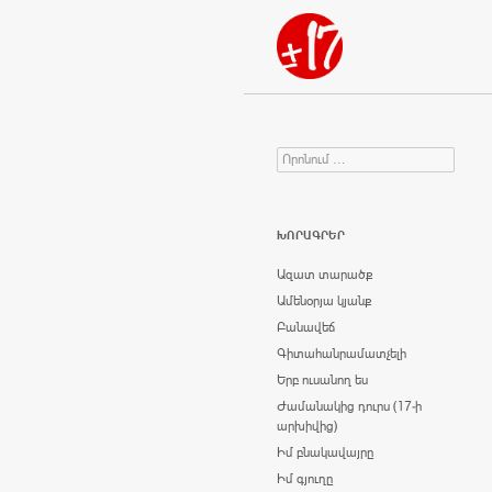
Որոնում
Search for:
ԽՈՐԱԳՐԵՐ
Ազատ տարածք
Ամենօրյա կյանք
Բանավեճ
Գիտահանրամատչելի
Երբ ուսանող ես
Ժամանակից դուրս (17-ի
արխիվից)
Իմ բնակավայրը
Իմ գյուղը