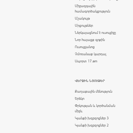
Միջազգային
համագործակցություն
Մշակույթ
Մրցույթներ
Ներկայացնում է ուսուցիչը
Նոր հայացք գրքին
Ուսուցչանոց
Չմոռանաք կարդալ
Սպորտ 17.am
ՎԵՐՋԻՆ ՆՅՈՒԹԵՐ
Քաղաքային մենություն
Երեկո
Փրկության և կործանման
միջև
Կյանքի խզբզոցներ 3
Կյանքի խզբզոցներ 2