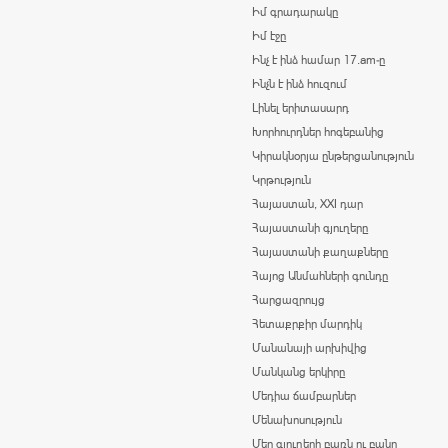
Իմ գրադարակը
Իմ էջը
Ինչ է ինձ համար 17.am-ը
Ինչն է ինձ հուզում
Լինել երիտասարդ
Խորհուրդներ հոգեբանից
Կիրակնօրյա ընթերցանություն
Կրթություն
Հայաստան, XXI դար
Հայաստանի գյուղերը
Հայաստանի քաղաքները
Հայոց Անմահների գունդը
Հարցազրույց
Հետաքրքիր մարդիկ
Մանանայի արխիվից
Մանկանց երկիրը
Մեդիա ճամբարներ
Մենախոսություն
Մեր գյուղերի բառն ու բանը