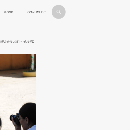
ՎԱՆԴԱԿՈՒԹՅԱՆԸ
ՖՈՏՈ
ՀՈԴՎԱԾՆԵՐ
ՂԹԱԿԻՑՆԵՐԻ ԿԱՅՔԸ