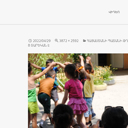
ԱՆՑՆԵԼ ԲՈ
ՎԻԴԵՈ
2022/04/29
3872 × 2592
ՀԱՅԱՍՏԱՆԻ ՊԱՏԱՆԻ Թ
8 ՏԱՐԵԿԱՆ Է