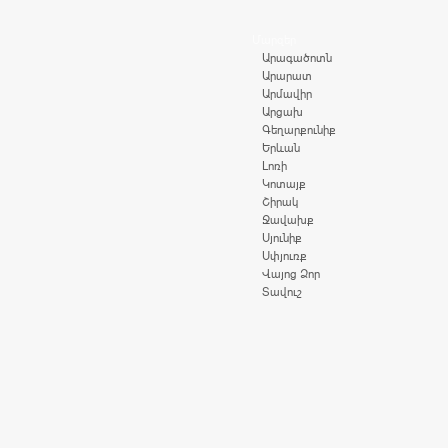
Մարզեր
Արագածոտն
Արարատ
Արմավիր
Արցախ
Գեղարքունիք
Երևան
Լոռի
Կոտայք
Շիրակ
Ջավախք
Սյունիք
Սփյուռք
Վայոց Ձոր
Տավուշ