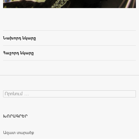
Նախորդ նկարը
Հաջորդ նկարը
Search for:
ԽՈՐԱԳՐԵՐ
Ազատ տարածք