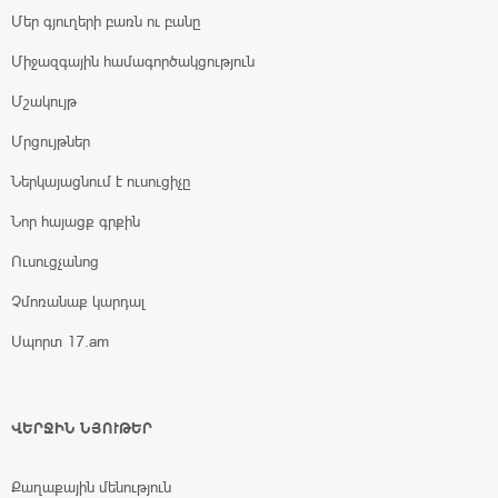
Մեր գյուղերի բառն ու բանը
Միջազգային համագործակցություն
Մշակույթ
Մրցույթներ
Ներկայացնում է ուսուցիչը
Նոր հայացք գրքին
Ուսուցչանոց
Չմոռանաք կարդալ
Սպորտ 17.am
ՎԵՐՋԻՆ ՆՅՈՒԹԵՐ
Քաղաքային մենություն