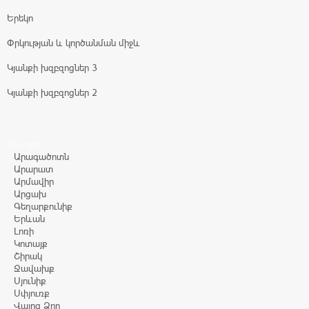
Երեկո
Փրկության և կործանման միջև
Կյանքի խզբզոցներ 3
Կյանքի խզբզոցներ 2
Մարզեր
Արագածոտն
Արարատ
Արմավիր
Արցախ
Գեղարքունիք
Երևան
Լոռի
Կոտայք
Շիրակ
Ջավախք
Սյունիք
Սփյուռք
Վայոց Ձոր