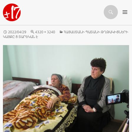
Որոնում
ԱՆՑՆԵԼ ԲՈՎԱՆԴԱԿՈՒԹՅԱՆԸ
2022/04/29
4320 × 3240
ՀԱՅԱՍՏԱՆԻ ՊԱՏԱՆԻ ԹՂԹԱԿԻՑՆԵՐԻ
ԿԱՅՔԸ 8 ՏԱՐԵԿԱՆ Է