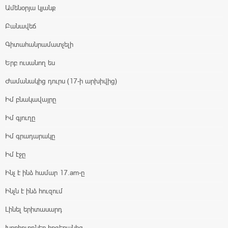
Ամենօրյա կյանք
Բանավեճ
Գիտահանրամատչելի
Երբ ուսանող ես
Ժամանակից դուրս (17-ի արխիվից)
Իմ բնակավայրը
Իմ գյուղը
Իմ գրադարակը
Իմ էջը
Ինչ է ինձ համար 17.am-ը
Ինչն է ինձ հուզում
Լինել երիտասարդ
Խորհուրդներ հոգեբանից