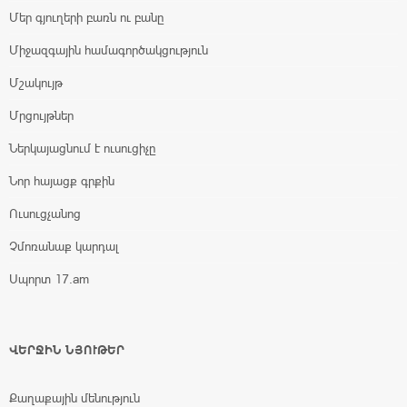
Մեր գյուղերի բառն ու բանը
Միջազգային համագործակցություն
Մշակույթ
Մրցույթներ
Ներկայացնում է ուսուցիչը
Նոր հայացք գրքին
Ուսուցչանոց
Չմոռանաք կարդալ
Սպորտ 17.am
ՎԵՐՋԻՆ ՆՅՈՒԹԵՐ
Քաղաքային մենություն