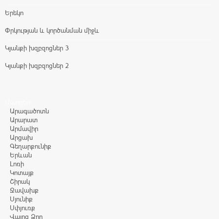
Երեկո
Փրկության և կործանման միջև
Կյանքի խզբզոցներ 3
Կյանքի խզբզոցներ 2
Մարզեր
Արագածոտն
Արարատ
Արմավիր
Արցախ
Գեղարքունիք
Երևան
Լոռի
Կոտայք
Շիրակ
Ջավախք
Սյունիք
Սփյուռք
Վայոց Ձոր