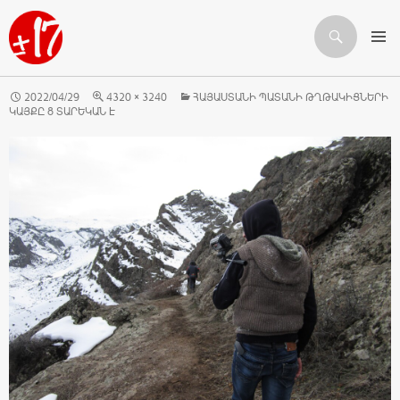
Որոնում
ԱՆՑՆԵԼ ԲՈՎԱՆԴԱԿՈՒԹՅԱՆԸ
2022/04/29
4320 × 3240
ՀԱՅԱՍՏԱՆԻ ՊԱՏԱՆԻ ԹՂԹԱԿԻՑՆԵՐԻ
ԿԱՅՔԸ 8 ՏԱՐԵԿԱՆ Է