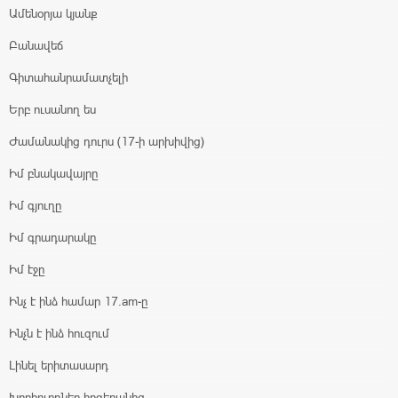
Ամենօրյա կյանք
Բանավեճ
Գիտահանրամատչելի
Երբ ուսանող ես
Ժամանակից դուրս (17-ի արխիվից)
Իմ բնակավայրը
Իմ գյուղը
Իմ գրադարակը
Իմ էջը
Ինչ է ինձ համար 17.am-ը
Ինչն է ինձ հուզում
Լինել երիտասարդ
Խորհուրդներ հոգեբանից