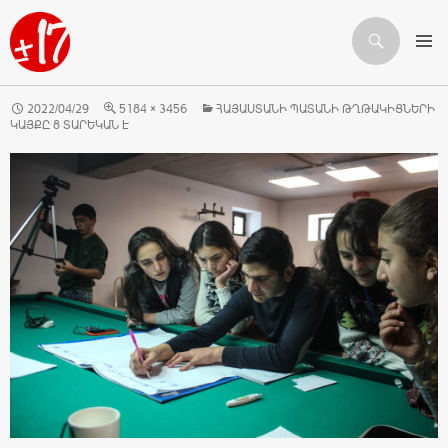
Որոնում
ԱՆՑՆԵԼ ԲՈՎԱՆԴԱԿՈՒԹՅԱՆԸ
2022/04/29
5184 × 3456
ՀԱՅԱՍՏԱՆԻ ՊԱՏԱՆԻ ԹՂԹԱԿԻՑՆԵՐԻ
ԿԱՅՔԸ 8 ՏԱՐԵԿԱՆ Է