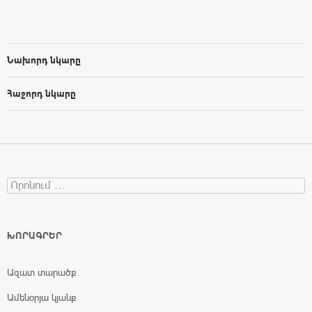
Նախորդ նկարը
Հաջորդ նկարը
Search for:
ԽՈՐԱԳՐԵՐ
Ազատ տարածք
Ամենօրյա կյանք