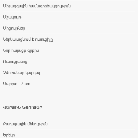
Միջազգային համագործակցություն
Մշակույթ
Մրցույթներ
Ներկայացնում է ուսուցիչը
Նոր հայացք գրքին
Ուսուցչանոց
Չմոռանաք կարդալ
Սպորտ 17.am
ՎԵՐՋԻՆ ՆՅՈՒԹԵՐ
Քաղաքային մենություն
Երեկո