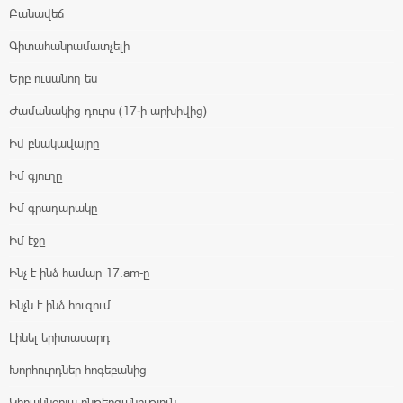
Բանավեճ
Գիտահանրամատչելի
Երբ ուսանող ես
Ժամանակից դուրս (17-ի արխիվից)
Իմ բնակավայրը
Իմ գյուղը
Իմ գրադարակը
Իմ էջը
Ինչ է ինձ համար 17.am-ը
Ինչն է ինձ հուզում
Լինել երիտասարդ
Խորհուրդներ հոգեբանից
Կիրակնօրյա ընթերցանություն