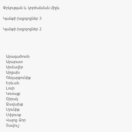
Փրկության և կործանման միջև
Կյանքի խզբզոցներ 3
Կյանքի խզբզոցներ 2
Մարզեր
Արագածոտն
Արարատ
Արմավիր
Արցախ
Գեղարքունիք
Երևան
Լոռի
Կոտայք
Շիրակ
Ջավախք
Սյունիք
Սփյուռք
Վայոց Ձոր
Տավուշ