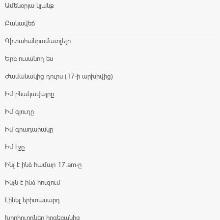
Ամենօրյա կյանք
Բանավեճ
Գիտահանրամատչելի
Երբ ուսանող ես
Ժամանակից դուրս (17-ի արխիվից)
Իմ բնակավայրը
Իմ գյուղը
Իմ գրադարակը
Իմ էջը
Ինչ է ինձ համար 17.am-ը
Ինչն է ինձ հուզում
Լինել երիտասարդ
Խորհուրդներ հոգեբանից