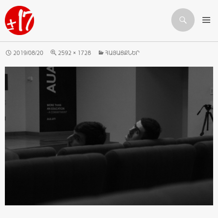
Որոնում
ԱՆՑՆԵԼ ԲՈՎԱՆԴԱԿՈՒԹՅԱՆԸ
2019/08/20
2592 × 1728
ՀԱՅԱՑՔՆԵՐ