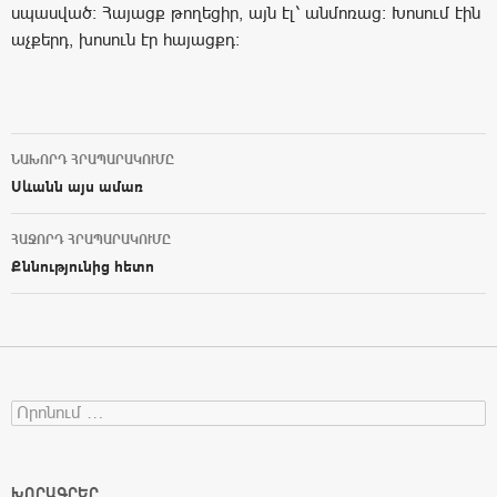
սպասված։ Հայացք թողեցիր, այն էլ՝ անմոռաց։ Խոսում էին
աչքերդ, խոսուն էր հայացքդ։
ՆԱԽՈՐԴ ՀՐԱՊԱՐԱԿՈՒՄԸ
Post navigation
Սևանն այս ամառ
ՀԱՋՈՐԴ ՀՐԱՊԱՐԱԿՈՒՄԸ
Քննությունից հետո
Search for:
ԽՈՐԱԳՐԵՐ