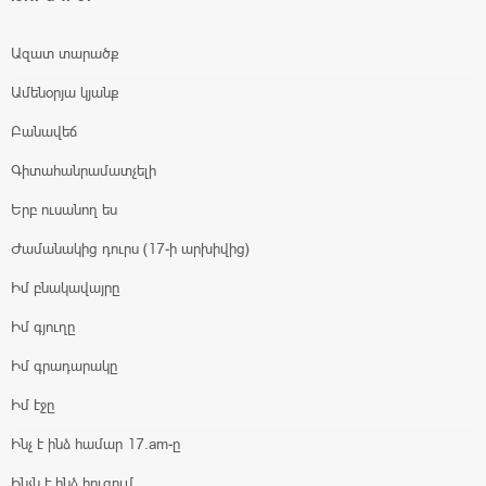
Ազատ տարածք
Ամենօրյա կյանք
Բանավեճ
Գիտահանրամատչելի
Երբ ուսանող ես
Ժամանակից դուրս (17-ի արխիվից)
Իմ բնակավայրը
Իմ գյուղը
Իմ գրադարակը
Իմ էջը
Ինչ է ինձ համար 17.am-ը
Ինչն է ինձ հուզում