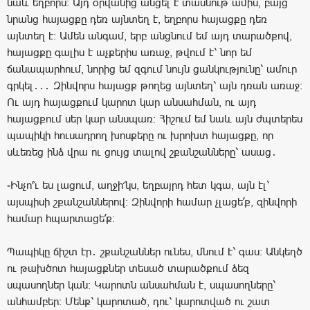
նաև եղբորս։ Այդ օրվանից անցել է տասնութ ամիս, բայց
նրանց հայացքը դեռ այնտեղ է, եղբորս հայացքը դեռ
այնտեղ է։ Ամեն անգամ, երբ անցնում եմ այդ տարածքով,
հայացքը գալիս է աչքերիս առաջ, թվում է՝ նոր եմ
ճանապարհում, նորից եմ զգում նույն ցանկությունը՝ ամուր
գրկել․․․ Զինվորս հայացք թողեց այնտեղ՝ այն դռան առաջ։
Ու այդ հայացքում կարոտ կար անսահման, ու այդ
հայացքում սեր կար անսպառ։ Հիշում եմ նաև այն ժպտերես
պապիկի հուսադրող խոսքերը ու խրոխտ հայացքը, որ
սևեռեց ինձ վրա ու ցույց տալով շքանշանները՝ ասաց․
-Ինչո՞ւ ես լացում, աղջի՜կս, եղբայրդ հետ կգա, այն էլ՝
այսպիսի շքանշաններով։ Զինվորի համար չլացե՛ք, զինվորի
համար հպարտացե՛ք։
Պապիկը ճիշտ էր․ շքանշաններ ունես, մնում է՝ գաս։ Անկեղծ
ու թախծոտ հայացքներ տեսած տարածքում ձեզ
սպասողներ կան։ Կարոտն անսահման է, սպասողները՝
անհամբեր։ Մենք՝ կարոտած, դու՝ կարոտված ու շատ