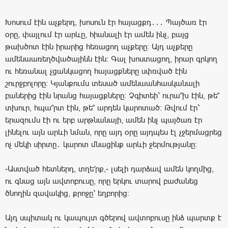
Խոսում էին աչքերդ, խոսուն էր հայացքդ․․․ Պայծառ էր
օրը, փայլում էր արևը, հիանալի էր ամեն ինչ, բայց
թախծոտ էին իրարից հեռացող աչքերը։ Այդ աչքերը
ամենաառեղծվածայինն էին։ Գալ խոստացող, իրար գրկող
ու հեռանալ չցանկացող հայացքները սփռված էին
շուրջբոլորը։ Կյանքումս տեսած ամենաանհասկանալի
բաներից էին նրանց հայացքները։ Չգիտեի՝ ուրա՞խ էին, թե՞
տխուր, հպա՞րտ էին, թե՞ արդեն կարոտած։ Թվում էր՝
երազումս էի ու երբ արթնանայի, ամեն ինչ պայծառ էր
լինելու այն արևի նման, որը այդ օրը այդպես էլ չջերմացրեց
ոչ մեկի սիրտը․ կարոտ մնացինք արևի ջերմությանը։
-Աստված հետներդ, տղե՜րք,- լսելի դարձավ ամեն կողմից,
ու գնաց այն ավտոբուսը, որը երկու տարով բաժանեց
ծնողին զավակից, քրոջը՝ եղբորից։
Այդ սպիտակ ու կապույտ գծերով ավտոբուսը ինձ պարտք է