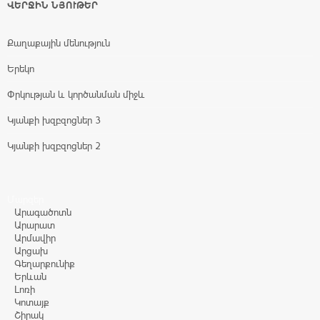
ՎԵՐՋԻՆ ՆՅՈՒԹԵՐ
Քաղաքային մենություն
Երեկո
Փրկության և կործանման միջև
Կյանքի խզբզոցներ 3
Կյանքի խզբզոցներ 2
Մարզեր
Արագածոտն
Արարատ
Արմավիր
Արցախ
Գեղարքունիք
Երևան
Լոռի
Կոտայք
Շիրակ