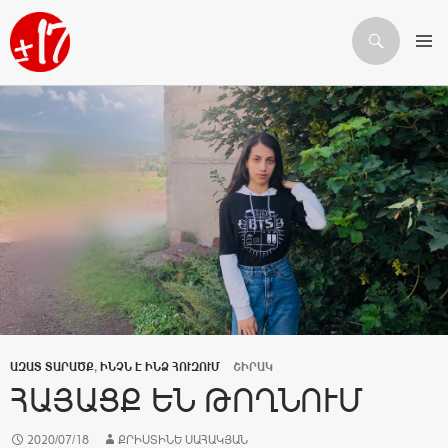
Որոնում
ԱՆՑՆԵԼ ԲՈՎԱՆԴԱԿՈՒԹՅԱՆԸ
ԱԶԱՏ ՏԱՐԱԾՔ
,
ԻՆՉՆ Է ԻՆՁ ՀՈՒԶՈՒՄ
ՇԻՐԱԿ
ՀԱՅԱՑՔ ԵՆ ԹՈՂՆՈՒՄ
2020/07/18
ՔՐԻՍՏԻՆԵ ՍԱՀԱԿՅԱՆ