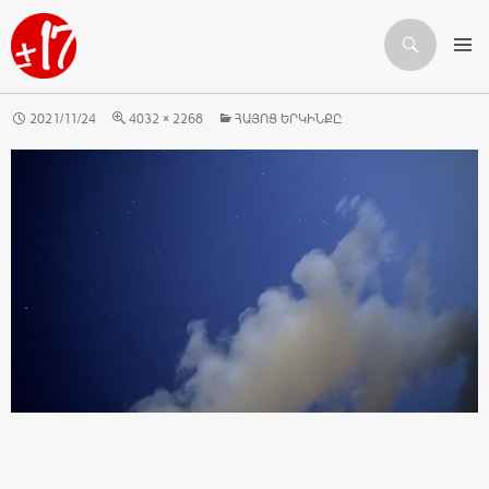
Որոնում
ԱՆՑՆԵԼ ԲՈՎԱՆԴԱԿՈՒԹՅԱՆԸ
2021/11/24
4032 × 2268
ՀԱՅՈՑ ԵՐԿԻՆՔԸ