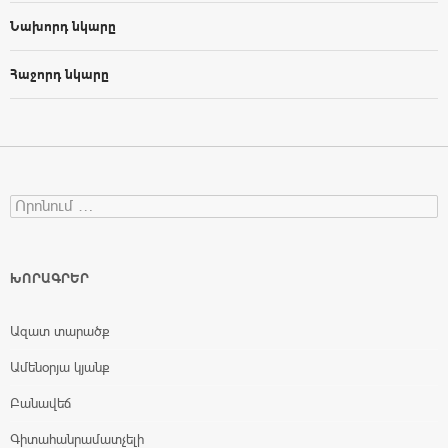
Նախորդ նկարը
Հաջորդ նկարը
Search for:
ԽՈՐԱԳՐԵՐ
Ազատ տարածք
Ամենօրյա կյանք
Բանավեճ
Գիտահանրամատչելի