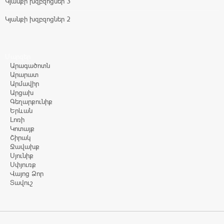
Կյանքի խզբզոցներ 3
Կյանքի խզբզոցներ 2
Մարզեր
Արագածոտն
Արարատ
Արմավիր
Արցախ
Գեղարքունիք
Երևան
Լոռի
Կոտայք
Շիրակ
Ջավախք
Սյունիք
Սփյուռք
Վայոց Ձոր
Տավուշ