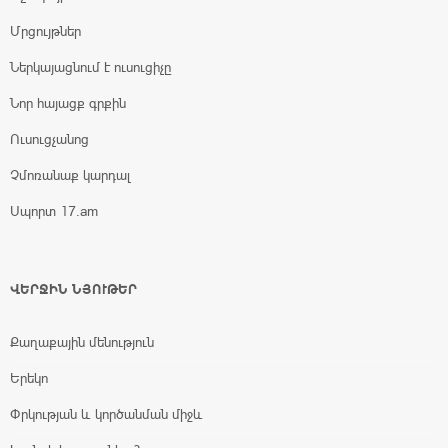
Մրցույթներ
Ներկայացնում է ուսուցիչը
Նոր հայացք գրքին
Ուսուցչանոց
Չմոռանաք կարդալ
Սպորտ 17.am
ՎԵՐՋԻՆ ՆՅՈՒԹԵՐ
Քաղաքային մենություն
Երեկո
Փրկության և կործանման միջև