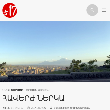
Որոնում
ԱՆՑՆԵԼ ԲՈՎԱՆԴԱԿՈՒԹՅԱՆԸ
ԱԶԱՏ ՏԱՐԱԾՔ
ԵՐԵՒԱՆ ԿՈՏԱՅՔ
ՀԱՎԵՐԺ ՆԵՐԿԱ
ՖՈՏՈՇԱՐՔ
2023/07/05
ՀՌԻՓՍԻՄԵ ԵՂԻԱԶԱՐՅԱՆ