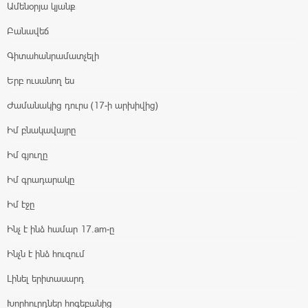
Ամենօրյա կյանք
Բանավեճ
Գիտահանրամատչելի
Երբ ուսանող ես
Ժամանակից դուրս (17-ի արխիվից)
Իմ բնակավայրը
Իմ գյուղը
Իմ գրադարակը
Իմ էջը
Ինչ է ինձ համար 17.am-ը
Ինչն է ինձ հուզում
Լինել երիտասարդ
Խորհուրդներ հոգեբանից