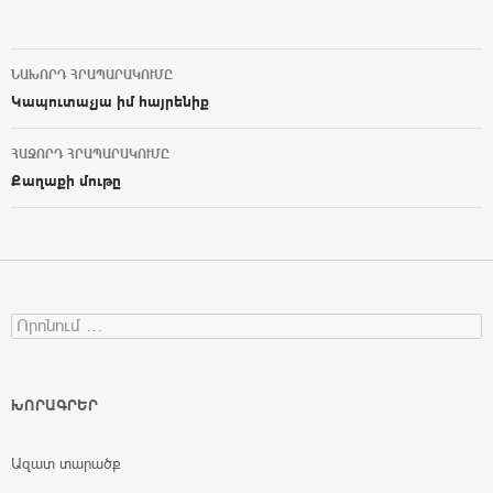
ՆԱԽՈՐԴ ՀՐԱՊԱՐԱԿՈՒՄԸ
Post navigation
Կապուտաչյա իմ հայրենիք
ՀԱՋՈՐԴ ՀՐԱՊԱՐԱԿՈՒՄԸ
Քաղաքի մութը
Search for:
ԽՈՐԱԳՐԵՐ
Ազատ տարածք