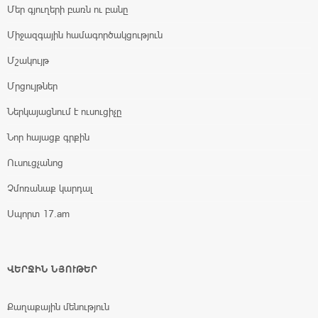
Մեր գյուղերի բառն ու բանը
Միջազգային համագործակցություն
Մշակույթ
Մրցույթներ
Ներկայացնում է ուսուցիչը
Նոր հայացք գրքին
Ուսուցչանոց
Չմոռանաք կարդալ
Սպորտ 17.am
ՎԵՐՋԻՆ ՆՅՈՒԹԵՐ
Քաղաքային մենություն