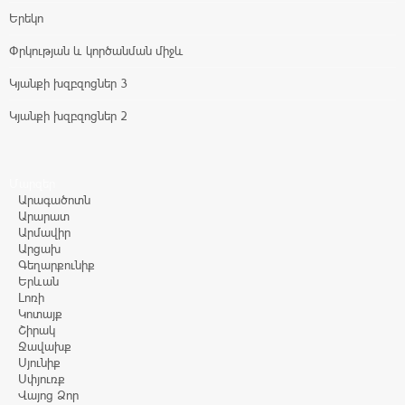
Երեկո
Փրկության և կործանման միջև
Կյանքի խզբզոցներ 3
Կյանքի խզբզոցներ 2
Մարզեր
Արագածոտն
Արարատ
Արմավիր
Արցախ
Գեղարքունիք
Երևան
Լոռի
Կոտայք
Շիրակ
Ջավախք
Սյունիք
Սփյուռք
Վայոց Ձոր