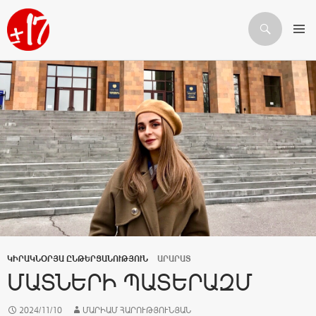
Որոնում
ԱՆՑՆԵԼ ԲՈՎԱՆԴԱԿՈՒԹՅԱՆԸ
ԿԻՐԱԿՆՕՐՅԱ ԸՆԹԵՐՑԱՆՈՒԹՅՈՒՆ
ԱՐԱՐԱՏ
ՄԱՏՆԵՐԻ ՊԱՏԵՐԱԶՄ
2024/11/10
ՄԱՐԻԱՄ ՀԱՐՈՒԹՅՈՒՆՅԱՆ