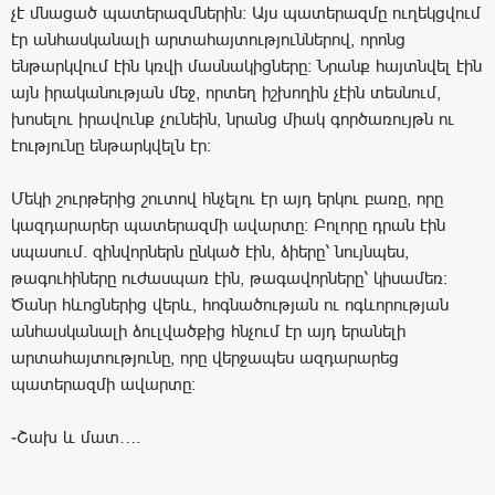
չէ մնացած պատերազմներին։ Այս պատերազմը ուղեկցվում
էր անհասկանալի արտահայտություններով, որոնց
ենթարկվում էին կռվի մասնակիցները։ Նրանք հայտնվել էին
այն իրականության մեջ, որտեղ իշխողին չէին տեսնում,
խոսելու իրավունք չունեին, նրանց միակ գործառույթն ու
էությունը ենթարկվելն էր։
Մեկի շուրթերից շուտով հնչելու էր այդ երկու բառը, որը
կազդարարեր պատերազմի ավարտը։ Բոլորը դրան էին
սպասում. զինվորներն ընկած էին, ձիերը՝ նույնպես,
թագուհիները ուժասպառ էին, թագավորները՝ կիսամեռ։
Ծանր հևոցներից վերև, հոգնածության ու ոգևորության
անհասկանալի ձուլվածքից հնչում էր այդ երանելի
արտահայտությունը, որը վերջապես ազդարարեց
պատերազմի ավարտը։
-Շախ և մատ….