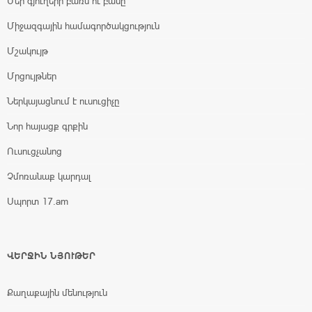
Մեր գյուղերի բառն ու բանը
Միջազգային համագործակցություն
Մշակույթ
Մրցույթներ
Ներկայացնում է ուսուցիչը
Նոր հայացք գրքին
Ուսուցչանոց
Չմոռանաք կարդալ
Սպորտ 17.am
ՎԵՐՋԻՆ ՆՅՈՒԹԵՐ
Քաղաքային մենություն