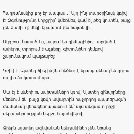
Հաղթանակից քիչ էր պակաս… Այդ ի՞նչ տարօրինակ կռիվ
է։ Զգոնությունդ կորցրիր՝ կմեռնես, կամ էլ քեզ կուտեն, բայց
չեն ծամի, ոչ մեկի երախում չես հայտնվի…
Սկզբում նստած ես, նայում ես դիմացինիդ. լարված է,
ափերով տրորում է աչքերը, գիտունիկի դեմքով
շարունակում պայքարել։
Կռիվ է։ Այստեղ ձիերին չեն հեծնում, նրանք մենակ են դուրս
գալիս ճակատամարտ։
Սա էլ է սևերի ու սպիտակների կռիվ։ Այստեղ զինվորները
մեռնում են, բայց կռվի ավարտին հաջորդող պատերազմի
ժամանակ վերակենդանանում են՝ այս անգամ ուրիշի
վերահսկողության ներքո հայտնվելով։
Ձիերն այստեղ ազնվական կենդանիներ չեն, նրանց