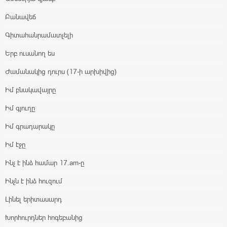
Բանավեճ
Գիտահանրամատչելի
Երբ ուսանող ես
Ժամանակից դուրս (17-ի արխիվից)
Իմ բնակավայրը
Իմ գյուղը
Իմ գրադարակը
Իմ էջը
Ինչ է ինձ համար 17.am-ը
Ինչն է ինձ հուզում
Լինել երիտասարդ
Խորհուրդներ հոգեբանից