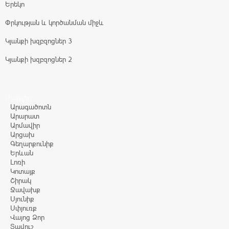
Երեկո
Փրկության և կործանման միջև
Կյանքի խզբզոցներ 3
Կյանքի խզբզոցներ 2
Մարզեր
Արագածոտն
Արարատ
Արմավիր
Արցախ
Գեղարքունիք
Երևան
Լոռի
Կոտայք
Շիրակ
Ջավախք
Սյունիք
Սփյուռք
Վայոց Ձոր
Տավուշ