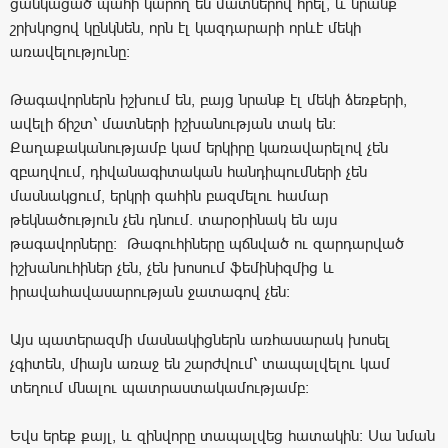
ցանկացած պահի կարող են մատներով հրել, և նրանք
շրխկոցով կընկնեն, որն էլ կազդարարի որևէ մեկի
առավելությունը։
Թագավորներն իշխում են, բայց նրանք էլ մեկի ձեռքերի,
ավելի ճիշտ՝ մատների իշխանության տակ են։
Քաղաքականությամբ կամ երկիրը կառավարելով չեն
զբաղվում, դիվանագիտական հանդիպումների չեն
մասնակցում, երկրի գահին բազմելու համար
թեկնածություն չեն դնում. տարօրինակ են այս
թագավորները։ Թագուհիները պճնված ու զարդարված
իշխանուհիներ չեն, չեն խոսում ֆեմինիզմից և
իրավահավասարության ջատագով չեն։
Այս պատերազմի մասնակիցներն առհասարակ խոսել
չգիտեն, միայն առաջ են շարժվում՝ տապալվելու կամ
տեղում մնալու պատրաստակամությամբ։
Եվս երեք քայլ, և զինվորը տապալվեց հատակին: Սա նման