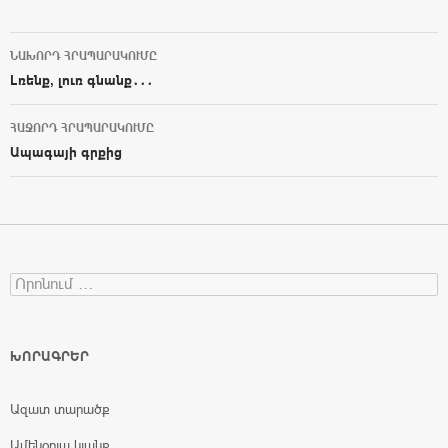
ՆԱԽՈՐԴ ՀՐԱՊԱՐԱԿՈՒՄԸ
Post navigation
Լռենք, լուռ գնանք․․․
ՀԱՋՈՐԴ ՀՐԱՊԱՐԱԿՈՒՄԸ
Ապագայի գրքից
Search for:
ԽՈՐԱԳՐԵՐ
Ազատ տարածք
Ամենօրյա կյանք