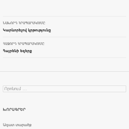
ՆԱԽՈՐԴ ՀՐԱՊԱՐԱԿՈՒՄԸ
Post navigation
Կարևորելով կրթությունը
ՀԱՋՈՐԴ ՀՐԱՊԱՐԱԿՈՒՄԸ
Հայրենի եզերք
Search for:
ԽՈՐԱԳՐԵՐ
Ազատ տարածք