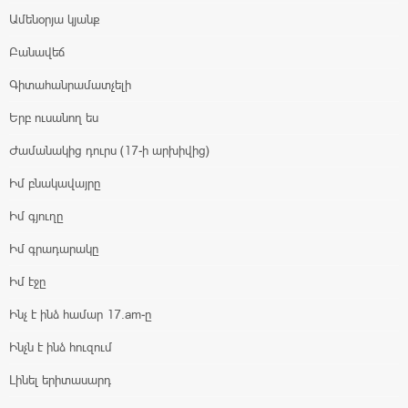
Ամենօրյա կյանք
Բանավեճ
Գիտահանրամատչելի
Երբ ուսանող ես
Ժամանակից դուրս (17-ի արխիվից)
Իմ բնակավայրը
Իմ գյուղը
Իմ գրադարակը
Իմ էջը
Ինչ է ինձ համար 17.am-ը
Ինչն է ինձ հուզում
Լինել երիտասարդ