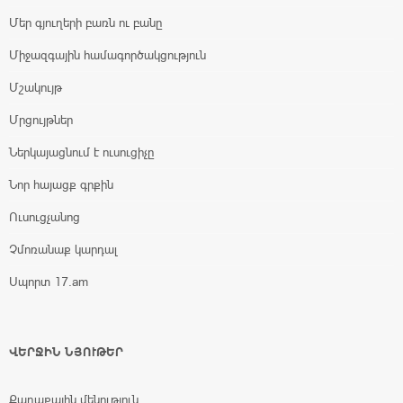
Մեր գյուղերի բառն ու բանը
Միջազգային համագործակցություն
Մշակույթ
Մրցույթներ
Ներկայացնում է ուսուցիչը
Նոր հայացք գրքին
Ուսուցչանոց
Չմոռանաք կարդալ
Սպորտ 17.am
ՎԵՐՋԻՆ ՆՅՈՒԹԵՐ
Քաղաքային մենություն