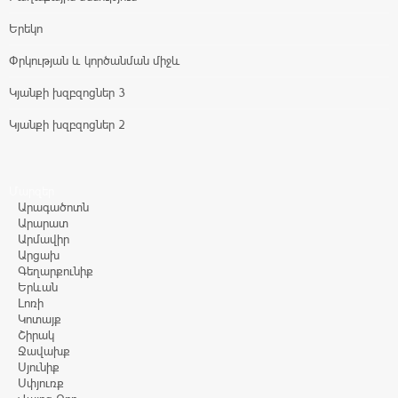
Երեկո
Փրկության և կործանման միջև
Կյանքի խզբզոցներ 3
Կյանքի խզբզոցներ 2
Մարզեր
Արագածոտն
Արարատ
Արմավիր
Արցախ
Գեղարքունիք
Երևան
Լոռի
Կոտայք
Շիրակ
Ջավախք
Սյունիք
Սփյուռք