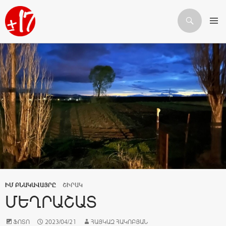
Որոնում
ԱՆՑՆԵԼ ԲՈՎԱՆԴԱԿՈՒԹՅԱՆԸ
ԻՄ ԲՆԱԿԱՎԱՅՐԸ
ՇԻՐԱԿ
ՄԵՂՐԱՇԱՏ
ՖՈՏՈ
2023/04/21
ՀԱՅԿԱԶ ՀԱԿՈԲՅԱՆ