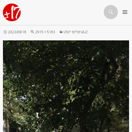
Որոնում
ԱՆՑՆԵԼ ԲՈՎԱՆԴԱԿՈՒԹՅԱՆԸ
2023/09/18
2915 × 5183
ՄԵՐ ԵՐԵՒԱՆԸ