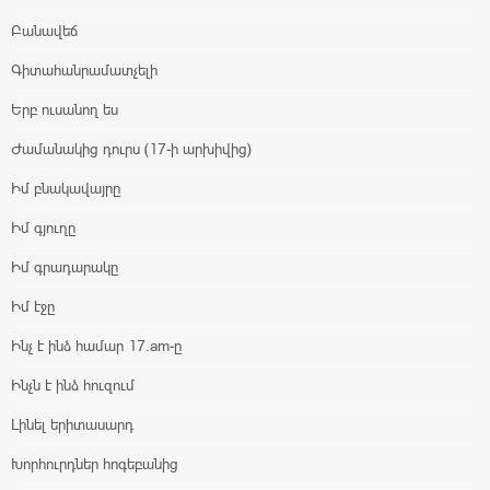
Բանավեճ
Գիտահանրամատչելի
Երբ ուսանող ես
Ժամանակից դուրս (17-ի արխիվից)
Իմ բնակավայրը
Իմ գյուղը
Իմ գրադարակը
Իմ էջը
Ինչ է ինձ համար 17.am-ը
Ինչն է ինձ հուզում
Լինել երիտասարդ
Խորհուրդներ հոգեբանից