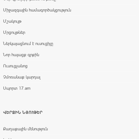
Միջազգային համագործակցություն
Մշակույթ
Մրցույթներ
Ներկայացնում է ուսուցիչը
Նոր հայացք գրքին
Ուսուցչանոց
Չմոռանաք կարդալ
Սպորտ 17.am
ՎԵՐՋԻՆ ՆՅՈՒԹԵՐ
Քաղաքային մենություն