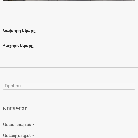
Նախորդ նկարը
Հաջորդ նկարը
Search for:
ԽՈՐԱԳՐԵՐ
Ազատ տարածք
Ամենօրյա կյանք