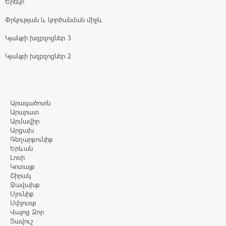
Երեկո
Փրկության և կործանման միջև
Կյանքի խզբզոցներ 3
Կյանքի խզբզոցներ 2
Մարզեր
Արագածոտն
Արարատ
Արմավիր
Արցախ
Գեղարքունիք
Երևան
Լոռի
Կոտայք
Շիրակ
Ջավախք
Սյունիք
Սփյուռք
Վայոց Ձոր
Տավուշ