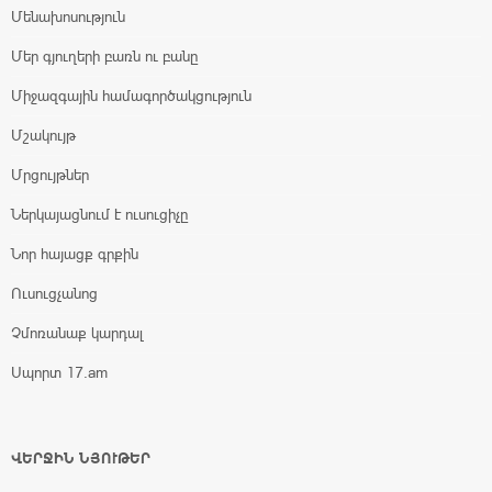
Մենախոսություն
Մեր գյուղերի բառն ու բանը
Միջազգային համագործակցություն
Մշակույթ
Մրցույթներ
Ներկայացնում է ուսուցիչը
Նոր հայացք գրքին
Ուսուցչանոց
Չմոռանաք կարդալ
Սպորտ 17.am
ՎԵՐՋԻՆ ՆՅՈՒԹԵՐ