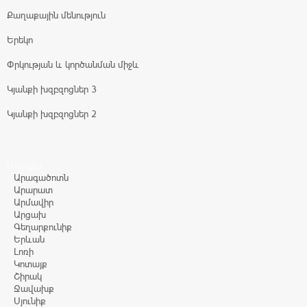
Քաղաքային մենություն
Երեկո
Փրկության և կործանման միջև
Կյանքի խզբզոցներ 3
Կյանքի խզբզոցներ 2
Մարզեր
Արագածոտն
Արարատ
Արմավիր
Արցախ
Գեղարքունիք
Երևան
Լոռի
Կոտայք
Շիրակ
Ջավախք
Սյունիք