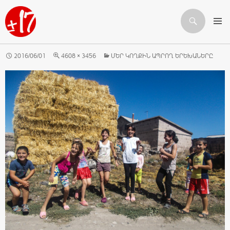
Որոնում
ԱՆՑՆԵԼ ԲՈՎԱՆԴԱԿՈՒԹՅԱՆԸ
2016/06/01
4608 × 3456
ՄԵՐ ԿՈՂՔԻՆ ԱՊՐՈՂ ԵՐԵԽԱՆԵՐԸ