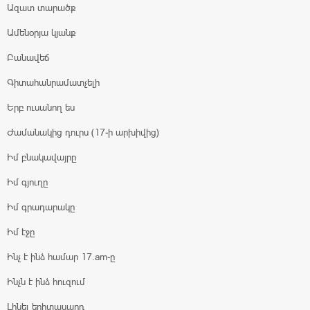
Ազատ տարածք
Ամենօրյա կյանք
Բանավեճ
Գիտահանրամատչելի
Երբ ուսանող ես
Ժամանակից դուրս (17-ի արխիվից)
Իմ բնակավայրը
Իմ գյուղը
Իմ գրադարակը
Իմ էջը
Ինչ է ինձ համար 17.am-ը
Ինչն է ինձ հուզում
Լինել երիտասարդ