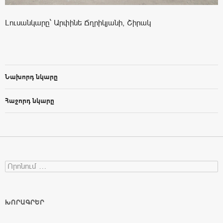
Լուսանկարը` Արփինե Ճղրիկյանի, Շիրակ
Նախորդ նկարը
Հաջորդ նկարը
Search for:
ԽՈՐԱԳՐԵՐ