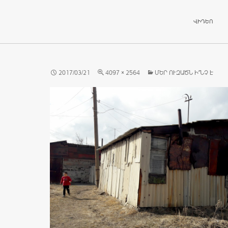
ԱՆՑՆԵԼ ԲՈ
ՎԻԴԵՈ
2017/03/21
4097 × 2564
ՄԵՐ ՈՒԶԱԾՆ Ի՞ՆՉ Է