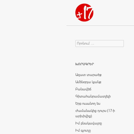
Որոնում
Search for:
ԽՈՐԱԳՐԵՐ
Ազատ տարածք
Ամենօրյա կյանք
Բանավեճ
Գիտահանրամատչելի
Երբ ուսանող ես
Ժամանակից դուրս (17-ի
արխիվից)
Իմ բնակավայրը
Իմ գյուղը