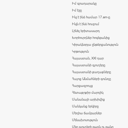
Իմ գրադարակը
Իմ էջը
Ինչ է ինձ համար 17.am-ը
Ինչն է ինձ հուզում
Լինել երիտասարդ
Խորհուրդներ հոգեբանից
Կիրակնօրյա ընթերցանություն
Կրթություն
Հայաստան, XXI դար
Հայաստանի գյուղերը
Հայաստանի քաղաքները
Հայոց Անմահների գունդը
Հարցազրույց
Հետաքրքիր մարդիկ
Մանանայի արխիվից
Մանկանց երկիրը
Մեդիա ճամբարներ
Մենախոսություն
Մեր գյուղերի բառն ու բանը