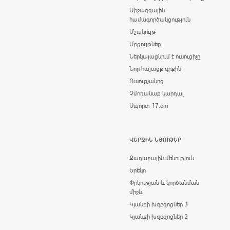
Միջազգային
համագործակցություն
Մշակույթ
Մրցույթներ
Ներկայացնում է ուսուցիչը
Նոր հայացք գրքին
Ուսուցչանոց
Չմոռանաք կարդալ
Սպորտ 17.am
ՎԵՐՋԻՆ ՆՅՈՒԹԵՐ
Քաղաքային մենություն
Երեկո
Փրկության և կործանման
միջև
Կյանքի խզբզոցներ 3
Կյանքի խզբզոցներ 2