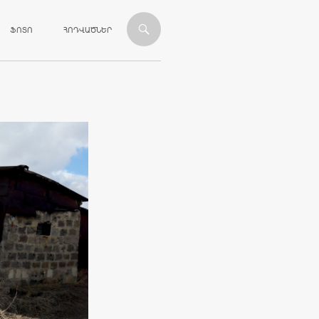
ՎԱՆԴԱԿՈՒԹՅԱՆԸ
ՖՈՏՈ
ՀՈԴՎԱԾՆԵՐ