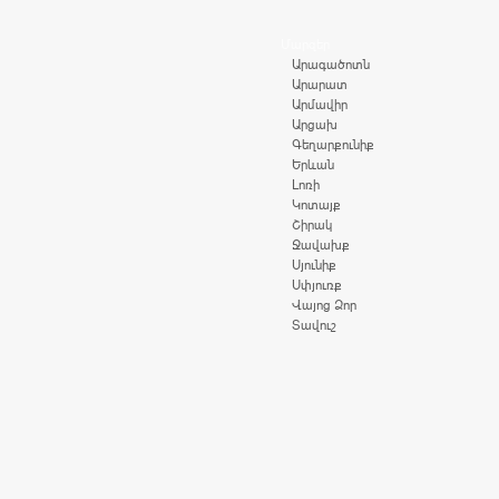
Մարզեր
Արագածոտն
Արարատ
Արմավիր
Արցախ
Գեղարքունիք
Երևան
Լոռի
Կոտայք
Շիրակ
Ջավախք
Սյունիք
Սփյուռք
Վայոց Ձոր
Տավուշ