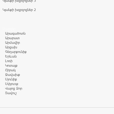
Կյանքի խզբզոցներ 3
Կյանքի խզբզոցներ 2
Մարզեր
Արագածոտն
Արարատ
Արմավիր
Արցախ
Գեղարքունիք
Երևան
Լոռի
Կոտայք
Շիրակ
Ջավախք
Սյունիք
Սփյուռք
Վայոց Ձոր
Տավուշ