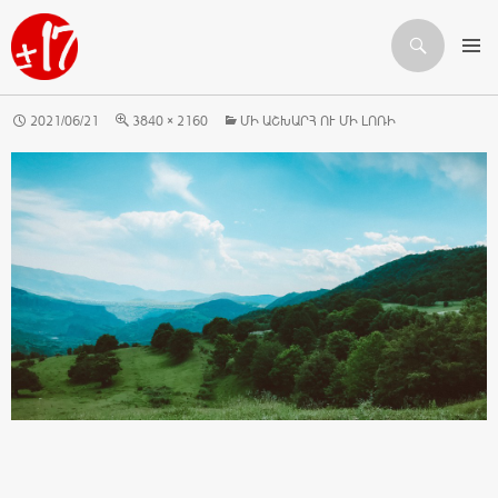
Որոնում
ԱՆՑՆԵԼ ԲՈՎԱՆԴԱԿՈՒԹՅԱՆԸ
2021/06/21
3840 × 2160
ՄԻ ԱՇԽԱՐՀ ՈՒ ՄԻ ԼՈՌԻ