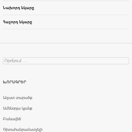
Նախորդ նկարը
Հաջորդ նկարը
Search for:
ԽՈՐԱԳՐԵՐ
Ազատ տարածք
Ամենօրյա կյանք
Բանավեճ
Գիտահանրամատչելի