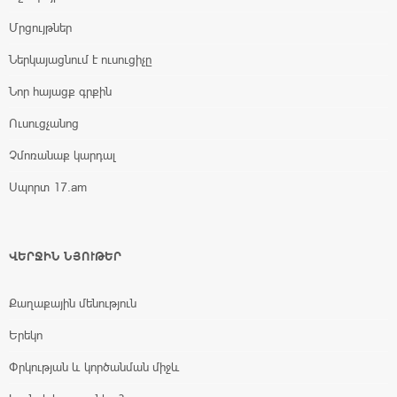
Մրցույթներ
Ներկայացնում է ուսուցիչը
Նոր հայացք գրքին
Ուսուցչանոց
Չմոռանաք կարդալ
Սպորտ 17.am
ՎԵՐՋԻՆ ՆՅՈՒԹԵՐ
Քաղաքային մենություն
Երեկո
Փրկության և կործանման միջև