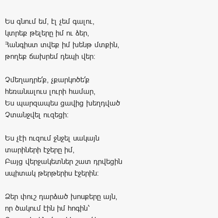
Ես գնում եմ, էլ չեմ գալու,
կտրեք թելերը իմ ու ձեր,
Հանգիստ տվեք իմ խենթ մտքին,
թողեք ճախրեմ դեպի վեր:
Չմեղադրե՛ք, չքարկոծե՛ք
հեռանալուս լուրի համար,
Ես պարզապես ցավից խեղդված
Չտանջվել ուզեցի:
Ես չէի ուզում ջնջել սակայն
տարիների էջերը իմ,
Բայց վերջակետներ շատ դրվեցին
սպիտակ թերթերիս էջերին:
Ձեր փուշ դարձած խոսքերը այն,
որ ծակում էին իմ հոգին՝