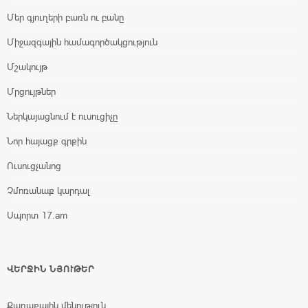
Մեր գյուղերի բառն ու բանը
Միջազգային համագործակցություն
Մշակույթ
Մրցույթներ
Ներկայացնում է ուսուցիչը
Նոր հայացք գրքին
Ուսուցչանոց
Չմոռանաք կարդալ
Սպորտ 17.am
ՎԵՐՋԻՆ ՆՅՈՒԹԵՐ
Քաղաքային մենություն