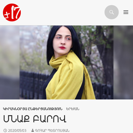
Որոնում
ԱՆՑՆԵԼ ԲՈՎԱՆԴԱԿՈՒԹՅԱՆԸ
ԿԻՐԱԿՆՕՐՅԱ ԸՆԹԵՐՑԱՆՈՒԹՅՈՒՆ
ԵՐԵՒԱՆ
ՄՆԱՔ ԲԱՐՈՎ
2020/05/03
ԳՈՀԱՐ ՊԵՏՐՈՍՅԱՆ