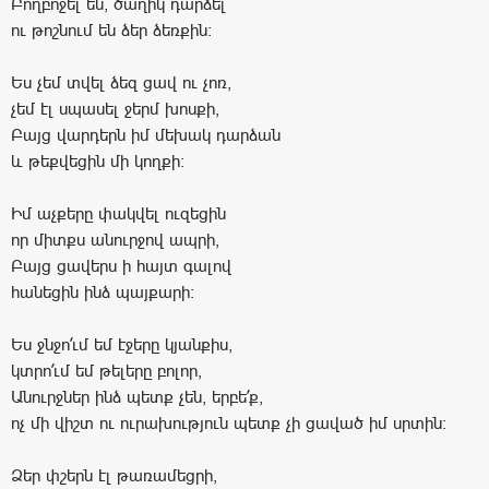
Բողբոջել են, ծաղիկ դարձել
ու թոշնում են ձեր ձեռքին:
Ես չեմ տվել ձեզ ցավ ու չոռ,
չեմ էլ սպասել ջերմ խոսքի,
Բայց վարդերն իմ մեխակ դարձան
և թեքվեցին մի կողքի:
Իմ աչքերը փակվել ուզեցին
որ միտքս անուրջով ապրի,
Բայց ցավերս ի հայտ գալով
հանեցին ինձ պայքարի:
Ես ջնջո՛ւմ եմ էջերը կյանքիս,
կտրո՛ւմ եմ թելերը բոլոր,
Անուրջներ ինձ պետք չեն, երբե՛ք,
ոչ մի վիշտ ու ուրախություն պետք չի ցաված իմ սրտին:
Ձեր փշերն էլ թառամեցրի,