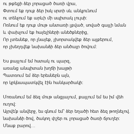
ու թքեցի ձեր չորացած ծառի վրա,
Փտում եք դուք ձեր իսկ սրտի սև անկյունում
ու տենչում եք արևի մի սպիտակ լույսի:
Ոռնում եք դուք մութ անտառի լքված, սոված գայլի նման
և փախչում եք հայելիների անեծքներից,
Որ չտեսնեք, որ չնայեք, չխորտակվեք ձեր աչքերում,
որ չխեղդվեք նախանձի ձեր անծայր ծովում:
Ես քայլում եմ հստակ ու պարզ,
առանց անպիտան խղճի խայթի
Պատռում եմ ձեր երեսներն այն,
որ կրկնապատկվել էին հանկարծակի:
Մոռանում եմ ձեզ մութ անցյալում, քայլում եմ ես իմ վեհ
ուղով:
Այրվե՛ք անվերջ, ես գնում եմ՝ ձեր եղածի հետ ձեզ թողնելով.
նախանձի ծով, ծակող փշեր ու չորացած ծառի ճյուղեր:
Մնաք բարով…