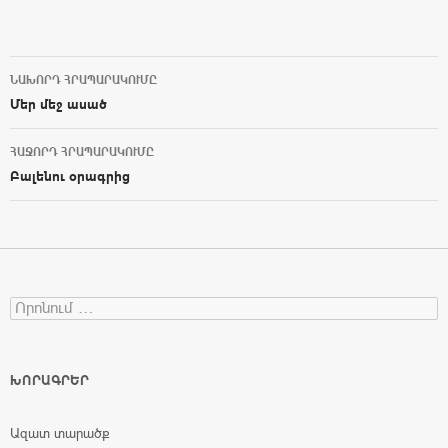
ՆԱԽՈՐԴ ՀՐԱՊԱՐԱԿՈՒՄԸ
Post navigation
Մեր մեջ ասած
ՀԱՋՈՐԴ ՀՐԱՊԱՐԱԿՈՒՄԸ
Բալենու օրագրից
Search for:
ԽՈՐԱԳՐԵՐ
Ազատ տարածք