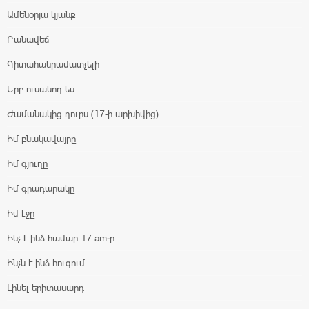
Ամենօրյա կյանք
Բանավեճ
Գիտահանրամատչելի
Երբ ուսանող ես
Ժամանակից դուրս (17-ի արխիվից)
Իմ բնակավայրը
Իմ գյուղը
Իմ գրադարակը
Իմ էջը
Ինչ է ինձ համար 17.am-ը
Ինչն է ինձ հուզում
Լինել երիտասարդ