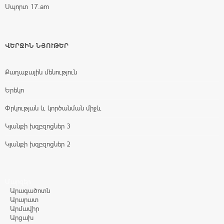
Սպորտ 17.am
ՎԵՐՋԻՆ ՆՅՈՒԹԵՐ
Քաղաքային մենություն
Երեկո
Փրկության և կործանման միջև
Կյանքի խզբզոցներ 3
Կյանքի խզբզոցներ 2
Մարզեր
Արագածոտն
Արարատ
Արմավիր
Արցախ