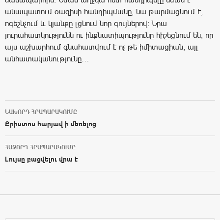
անապատում օազիսի հանդիպմանը, նա թարմացնում է,
ոգեշնչում և կյանքը լցնում նոր գույներով։ Նրա
յուրահատկությունն ու ինքնատիպությունը հիշեցնում են, որ
այս աշխարհում գնահատվում է ոչ թե իմիտացիան, այլ
անհատականությունը…
ՆԱԽՈՐԴ ՀՐԱՊԱՐԱԿՈՒՄԸ
Post navigation
Քրիստոս հարյավ ի մեռելոց
ՀԱՋՈՐԴ ՀՐԱՊԱՐԱԿՈՒՄԸ
Լույսը բացվելու վրա է