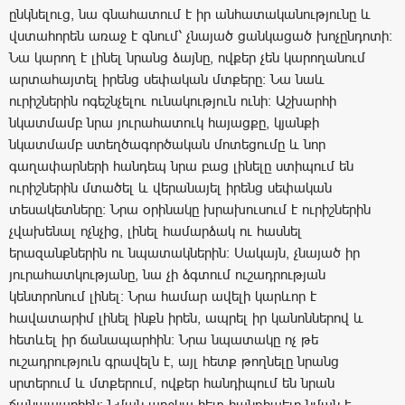
ընկնելուց, նա գնահատում է իր անհատականությունը և
վստահորեն առաջ է գնում՝ չնայած ցանկացած խոչընդոտի։
Նա կարող է լինել նրանց ձայնը, ովքեր չեն կարողանում
արտահայտել իրենց սեփական մտքերը: Նա նաև
ուրիշներին ոգեշնչելու ունակություն ունի: Աշխարհի
նկատմամբ նրա յուրահատուկ հայացքը, կյանքի
նկատմամբ ստեղծագործական մոտեցումը և նոր
գաղափարների հանդեպ նրա բաց լինելը ստիպում են
ուրիշներին մտածել և վերանայել իրենց սեփական
տեսակետները: Նրա օրինակը խրախուսում է ուրիշներին
չվախենալ ոչնչից, լինել համարձակ ու հասնել
երազանքներին ու նպատակներին: Սակայն, չնայած իր
յուրահատկությանը, նա չի ձգտում ուշադրության
կենտրոնում լինել: Նրա համար ավելի կարևոր է
հավատարիմ լինել ինքն իրեն, ապրել իր կանոններով և
հետևել իր ճանապարհին: Նրա նպատակը ոչ թե
ուշադրություն գրավելն է, այլ հետք թողնելը նրանց
սրտերում և մտքերում, ովքեր հանդիպում են նրան
ճանապարհին: Նման աղջկա հետ հանդիպելը նման է