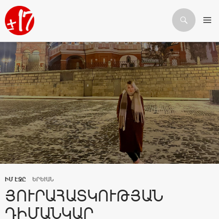
Որոնում
ԱՆՑՆԵԼ ԲՈՎԱՆԴԱԿՈՒԹՅԱՆԸ
ԻՄ ԷՋԸ
ԵՐԵՒԱՆ
ՅՈՒՐԱՀԱՏԿՈՒԹՅԱՆ
ԴԻՄԱՆԿԱՐ