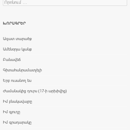
Search for:
ԽՈՐԱԳՐԵՐ
Ազատ տարածք
Ամենօրյա կյանք
Բանավեճ
Գիտահանրամատչելի
Երբ ուսանող ես
Ժամանակից դուրս (17-ի արխիվից)
Իմ բնակավայրը
Իմ գյուղը
Իմ գրադարակը