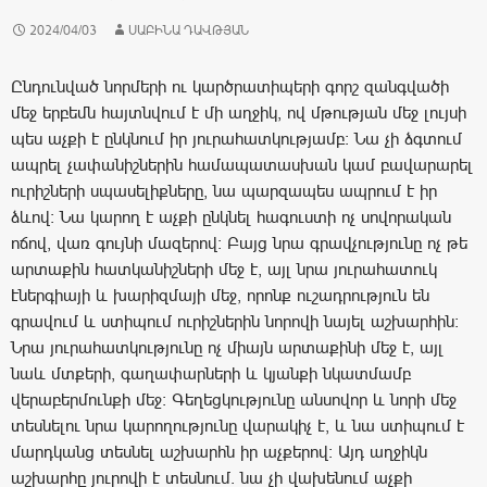
2024/04/03
ՍԱԲԻՆԱ ԴԱՎԹՅԱՆ
Ընդունված նորմերի ու կարծրատիպերի գորշ զանգվածի
մեջ երբեմն հայտնվում է մի աղջիկ, ով մթության մեջ լույսի
պես աչքի է ընկնում իր յուրահատկությամբ։ Նա չի ձգտում
ապրել չափանիշներին համապատասխան կամ բավարարել
ուրիշների սպասելիքները, նա պարզապես ապրում է իր
ձևով: Նա կարող է աչքի ընկնել հագուստի ոչ սովորական
ոճով, վառ գույնի մազերով: Բայց նրա գրավչությունը ոչ թե
արտաքին հատկանիշների մեջ է, այլ նրա յուրահատուկ
էներգիայի և խարիզմայի մեջ, որոնք ուշադրություն են
գրավում և ստիպում ուրիշներին նորովի նայել աշխարհին:
Նրա յուրահատկությունը ոչ միայն արտաքինի մեջ է, այլ
նաև մտքերի, գաղափարների և կյանքի նկատմամբ
վերաբերմունքի մեջ։ Գեղեցկությունը անսովոր և նորի մեջ
տեսնելու նրա կարողությունը վարակիչ է, և նա ստիպում է
մարդկանց տեսնել աշխարհն իր աչքերով: Այդ աղջիկն
աշխարհը յուրովի է տեսնում. նա չի վախենում աչքի