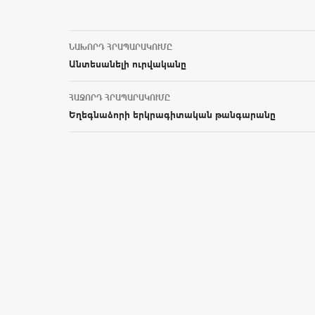
ՆԱԽՈՐԴ ՀՐԱՊԱՐԱԿՈՒՄԸ
Post navigation
Անտեսանելի ուրվականը
ՀԱՋՈՐԴ ՀՐԱՊԱՐԱԿՈՒՄԸ
Եղեգնաձորի երկրագիտական թանգարանը