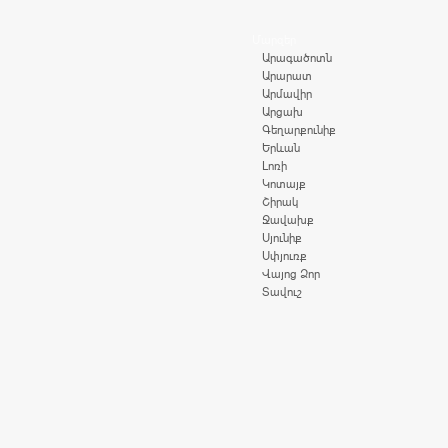
Մարզեր
Արագածոտն
Արարատ
Արմավիր
Արցախ
Գեղարքունիք
Երևան
Լոռի
Կոտայք
Շիրակ
Ջավախք
Սյունիք
Սփյուռք
Վայոց Ձոր
Տավուշ