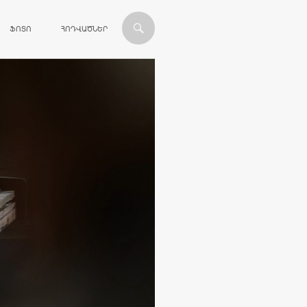
ՎԱՆԴԱԿՈՒԹՅԱՆԸ
ՖՈՏՈ
ՀՈԴՎԱԾՆԵՐ