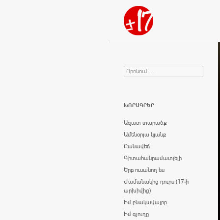
Որոնում
Search for:
ԽՈՐԱԳՐԵՐ
Ազատ տարածք
Ամենօրյա կյանք
Բանավեճ
Գիտահանրամատչելի
Երբ ուսանող ես
Ժամանակից դուրս (17-ի
արխիվից)
Իմ բնակավայրը
Իմ գյուղը