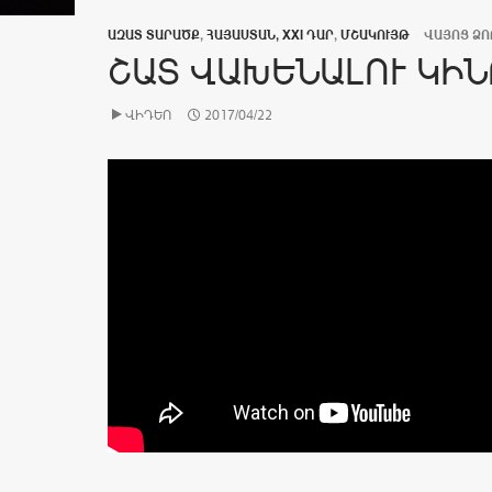
ԱԶԱՏ ՏԱՐԱԾՔ
,
ՀԱՅԱՍՏԱՆ, XXI ԴԱՐ
,
ՄՇԱԿՈՒՅԹ
ՎԱՅՈՑ ՁՈ
ՇԱՏ ՎԱԽԵՆԱԼՈՒ ԿԻՆ
ՎԻԴԵՈ
2017/04/22