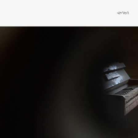
ԱՆՑՆԵԼ ԲՈ
ՎԻԴԵՈ