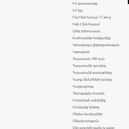
Իմ գրադարակը
Իմ էջը
Ինչ է ինձ համար 17.am-ը
Ինչն է ինձ հուզում
Լինել երիտասարդ
Խորհուրդներ հոգեբանից
Կիրակնօրյա ընթերցանություն
Կրթություն
Հայաստան, XXI դար
Հայաստանի գյուղերը
Հայաստանի քաղաքները
Հայոց Անմահների գունդը
Հարցազրույց
Հետաքրքիր մարդիկ
Մանանայի արխիվից
Մանկանց երկիրը
Մեդիա ճամբարներ
Մենախոսություն
Մեր գյուղերի բառն ու բանը