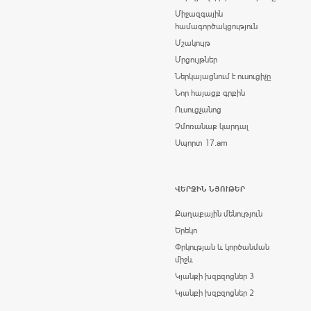
Միջազգային
համագործակցություն
Մշակույթ
Մրցույթներ
Ներկայացնում է ուսուցիչը
Նոր հայացք գրքին
Ուսուցչանոց
Չմոռանաք կարդալ
Սպորտ 17.am
ՎԵՐՋԻՆ ՆՅՈՒԹԵՐ
Քաղաքային մենություն
Երեկո
Փրկության և կործանման
միջև
Կյանքի խզբզոցներ 3
Կյանքի խզբզոցներ 2