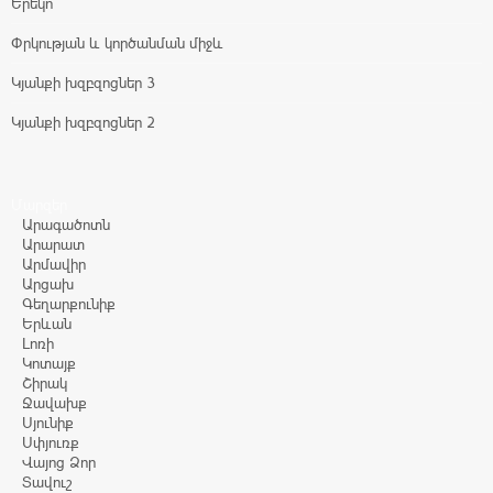
Երեկո
Փրկության և կործանման միջև
Կյանքի խզբզոցներ 3
Կյանքի խզբզոցներ 2
Մարզեր
Արագածոտն
Արարատ
Արմավիր
Արցախ
Գեղարքունիք
Երևան
Լոռի
Կոտայք
Շիրակ
Ջավախք
Սյունիք
Սփյուռք
Վայոց Ձոր
Տավուշ