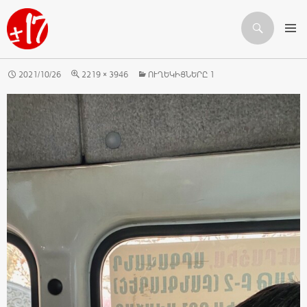
Որոնում
ԱՆՑՆԵԼ ԲՈՎԱՆԴԱԿՈՒԹՅԱՆԸ
2021/10/26
2219 × 3946
ՈՒՂԵԿԻՑՆԵՐԸ 1