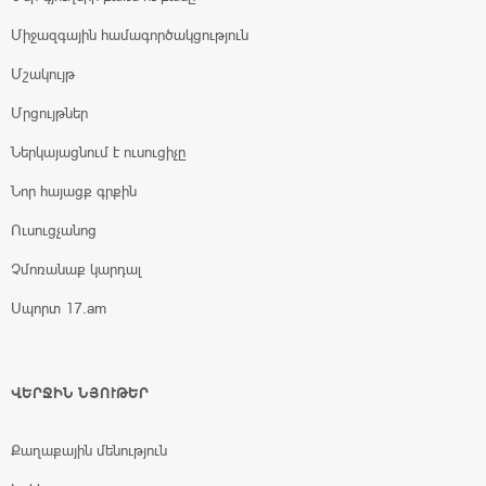
Միջազգային համագործակցություն
Մշակույթ
Մրցույթներ
Ներկայացնում է ուսուցիչը
Նոր հայացք գրքին
Ուսուցչանոց
Չմոռանաք կարդալ
Սպորտ 17.am
ՎԵՐՋԻՆ ՆՅՈՒԹԵՐ
Քաղաքային մենություն