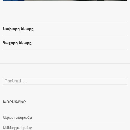
Նախորդ նկարը
Հաջորդ նկարը
Search for:
ԽՈՐԱԳՐԵՐ
Ազատ տարածք
Ամենօրյա կյանք