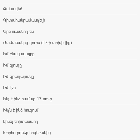
Բանավեճ
Գիտահանրամատչելի
Երբ ուսանող ես
Ժամանակից դուրս (17-ի արխիվից)
Իմ բնակավայրը
Իմ գյուղը
Իմ գրադարակը
Իմ էջը
Ինչ է ինձ համար 17.am-ը
Ինչն է ինձ հուզում
Լինել երիտասարդ
Խորհուրդներ հոգեբանից