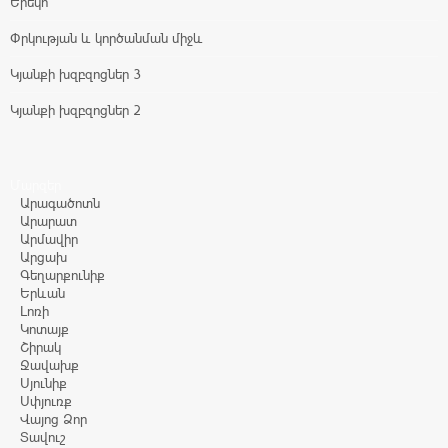
Երեկո
Փրկության և կործանման միջև
Կյանքի խզբզոցներ 3
Կյանքի խզբզոցներ 2
Մարզեր
Արագածոտն
Արարատ
Արմավիր
Արցախ
Գեղարքունիք
Երևան
Լոռի
Կոտայք
Շիրակ
Ջավախք
Սյունիք
Սփյուռք
Վայոց Ձոր
Տավուշ