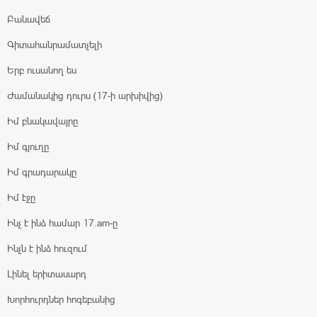
Բանավեճ
Գիտահանրամատչելի
Երբ ուսանող ես
Ժամանակից դուրս (17-ի արխիվից)
Իմ բնակավայրը
Իմ գյուղը
Իմ գրադարակը
Իմ էջը
Ինչ է ինձ համար 17.am-ը
Ինչն է ինձ հուզում
Լինել երիտասարդ
Խորհուրդներ հոգեբանից