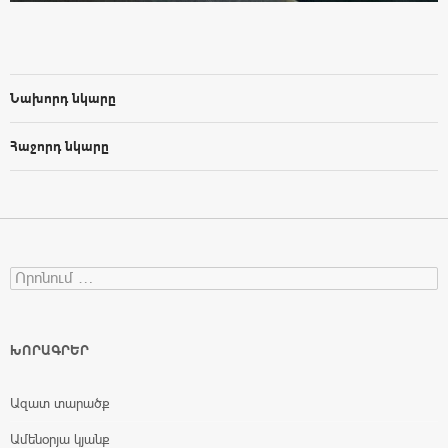
Նախորդ նկարը
Հաջորդ նկարը
Search for:
ԽՈՐԱԳՐԵՐ
Ազատ տարածք
Ամենօրյա կյանք