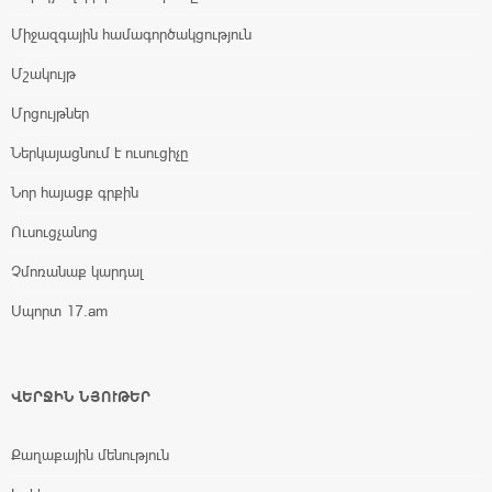
Միջազգային համագործակցություն
Մշակույթ
Մրցույթներ
Ներկայացնում է ուսուցիչը
Նոր հայացք գրքին
Ուսուցչանոց
Չմոռանաք կարդալ
Սպորտ 17.am
ՎԵՐՋԻՆ ՆՅՈՒԹԵՐ
Քաղաքային մենություն