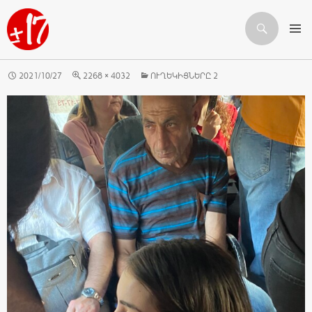
Որոնում
ԱՆՑՆԵԼ ԲՈՎԱՆԴԱԿՈՒԹՅԱՆԸ
2021/10/27
2268 × 4032
ՈՒՂԵԿԻՑՆԵՐԸ 2