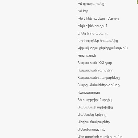
Իմ գրադարակը
Իմ էջը
Ինչ է ինձ համար 17.am-ը
Ինչն է ինձ հուզում
Լինել երիտասարդ
Խորհուրդներ հոգեբանից
Կիրակնօրյա ընթերցանություն
Կրթություն
Հայաստան, XXI դար
Հայաստանի գյուղերը
Հայաստանի քաղաքները
Հայոց Անմահների գունդը
Հարցազրույց
Հետաքրքիր մարդիկ
Մանանայի արխիվից
Մանկանց երկիրը
Մեդիա ճամբարներ
Մենախոսություն
Մեր գյուղերի բառն ու բանը