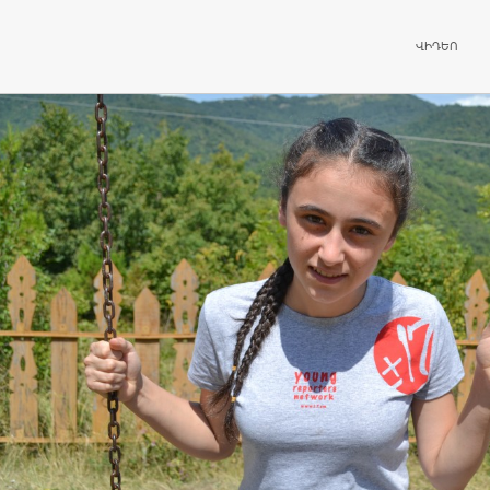
ԱՆՑՆԵԼ ԲՈ
ՎԻԴԵՈ