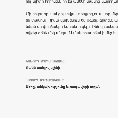
ինչ պիտի հորինեմ, որ էս ամենի տակից կարողա
Մի երկու օր է անցել տվյալ դեպքից,ու այսօր մե
են փակում: Հիմա վախենում եմ օգնել, գիտեմ.
նման մի փորձանքի եմհանդիպելու։Ինձ կհասկան
ովքեր գոնե մեկ անգամ նման իրավիճակի մեջ հա
ՆԱԽՈՐԴ ՀՐԱՊԱՐԱԿՈՒՄԸ
Post navigation
Բանն ասելով կլինի
ՀԱՋՈՐԴ ՀՐԱՊԱՐԱԿՈՒՄԸ
Սերը, անկախությունը և թագավորի տղան