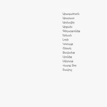
Մարզեր
Արագածոտն
Արարատ
Արմավիր
Արցախ
Գեղարքունիք
Երևան
Լոռի
Կոտայք
Շիրակ
Ջավախք
Սյունիք
Սփյուռք
Վայոց Ձոր
Տավուշ