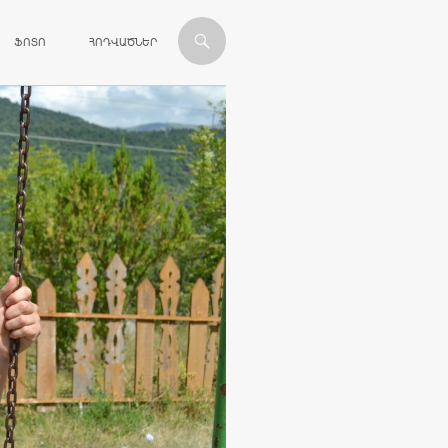
ՎԱՆԴԱԿՈՒԹՅԱՆԸ
ՖՈՏՈ
ՀՈԴՎԱԾՆԵՐ