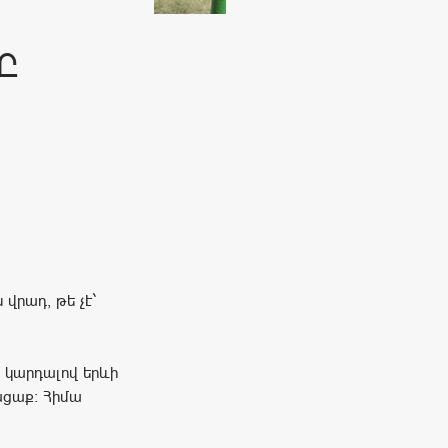
Ը
 վրադ, թե չէ`
 կարդալով երևի
կացաք։ Հիմա