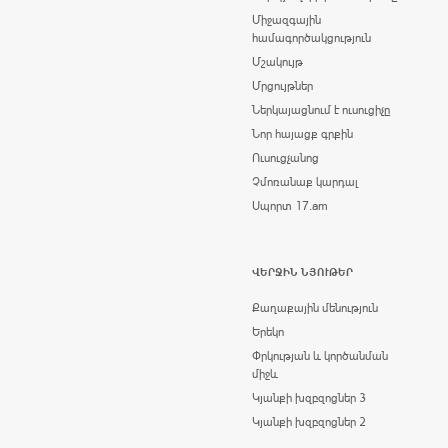
Միջազգային
համագործակցություն
Մշակույթ
Մրցույթներ
Ներկայացնում է ուսուցիչը
Նոր հայացք գրքին
Ուսուցչանոց
Չմոռանաք կարդալ
Սպորտ 17.am
ՎԵՐՋԻՆ ՆՅՈՒԹԵՐ
Քաղաքային մենություն
Երեկո
Փրկության և կործանման
միջև
Կյանքի խզբզոցներ 3
Կյանքի խզբզոցներ 2