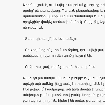
Արդեն աշուն է, ու սկսվել է մարդկանց կողմից 
պահը՝ բերքահավաքը։ Դե, եթե բերքահավաք է, 
պահածոների պատրաստման ժամանակն է։ Մենք 
որոշեցինք փակել տոմատի մածուկ։ Բայց ինչ ե
ընթացքում։
—Տատ, գիտես չէ՞, ես եմ քամելու։
—Տո քեզանից ի՞նչ տոմատ ճզմող, դու ավելի լավ
բանկաները լվա, որ մեր գործը հեշտ լինի:
—Ու՜ֆ, տա, լավ, դե ինչ արած, հեսա կանեմ։
Բայց դե ինչ անելու մասին է խոսքը։ Ինչպես միշտ
արեցի այն ամենը, ինչը ասել էր տատիկը։ Մեկ էլ
Ինձ թվում է` հասկացաք, թե ինչի մասին է խոսքը
անփութության պատճառով բանկաները մեկը մյու
ջարդեցի բոլորը։ Դե, հիմա ինձ ասեք, թե ես ինչ