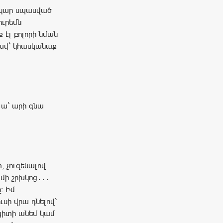
երկար սպասված
ուրեմն
էլ բոլորի նման
ղավ` կհասկանաք
 ա` արի գնա
, չուզենալով
 մի շրխկոց․․․
։ Իմ
սի վրա դնելով՝
 պիտի անեմ կամ