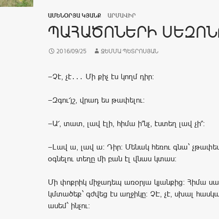
ԱՄԵՆՕՐՅԱ ԿՅԱՆՔ
ԱՐՄԱՎԻՐ
ՊԱՀԱԾՈՆԵՐԻ ՍԵԶՈՆ
2016/09/25
ՋԵՄՄԱ ՊԵՏՐՈՍՅԱՆ
—Չէ, չէ․․․ Մի քիչ էս կողմ դիր։
—Զգու՜յշ, վրադ ես թափելու։
—Ա՜, տատ, լավ էլի, հիմա ի՞նչ, էստեղ լավ չի՞։
—Լավ ա, լավ ա: Դիր: Մենակ հեռու գնա` չթափես
օգնելու տեղը մի բան էլ վնաս կտաս։
Մի փոքրիկ միջադեպ առօրյա կյանքից։ Հիմա սա
կմտածեք` գժվեց էս աղջիկը։ ՉԷ, չէ, սխալ հաս
ասեմ` ինչու: