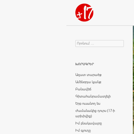
Որոնում
Search for:
ԽՈՐԱԳՐԵՐ
Ազատ տարածք
Ամենօրյա կյանք
Բանավեճ
Գիտահանրամատչելի
Երբ ուսանող ես
Ժամանակից դուրս (17-ի
արխիվից)
Իմ բնակավայրը
Իմ գյուղը