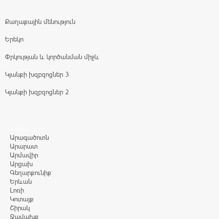
Քաղաքային մենություն
Երեկո
Փրկության և կործանման միջև
Կյանքի խզբզոցներ 3
Կյանքի խզբզոցներ 2
Մարզեր
Արագածոտն
Արարատ
Արմավիր
Արցախ
Գեղարքունիք
Երևան
Լոռի
Կոտայք
Շիրակ
Ջավախք