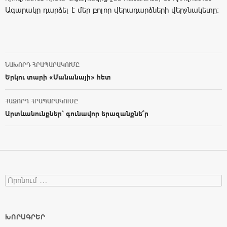
Ագարակը դարձել է մեր բոլոր վերադարձների վերջնակետը։
ՆԱԽՈՐԴ ՀՐԱՊԱՐԱԿՈՒՄԸ
Post navigation
Երկու տարի «Մանանայի» հետ
ՀԱՋՈՐԴ ՀՐԱՊԱՐԱԿՈՒՄԸ
Արտևանունքներ՝ գունավոր երազանքնե՞ր
Search for:
ԽՈՐԱԳՐԵՐ