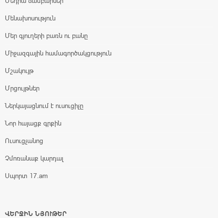
Մեդիա ճամբարներ
Մենախոսություն
Մեր գյուղերի բառն ու բանը
Միջազգային համագործակցություն
Մշակույթ
Մրցույթներ
Ներկայացնում է ուսուցիչը
Նոր հայացք գրքին
Ուսուցչանոց
Չմոռանաք կարդալ
Սպորտ 17.am
ՎԵՐՋԻՆ ՆՅՈՒԹԵՐ