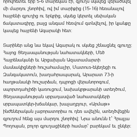
որովհետեւ երբ 5-6 տարեկան էի, գյուղս սկսվեց վերածնվել
մի մարդու շնորհիվ, ով իմ տարիքից (15-16) հեռանալով
հայրենի գյուղից ու երկրից, սկսեց կերտել սեփական
ճակատագիրը, բայց անգամ հեռվում գտնվելով, իր կյանքը
կապեց հայրենի Ագարակի հետ։
Տարիներ անց նա եկավ Ագարակ ու սկսեց շենացնել գյուղը։
Հայոց Ցեղասպանության նահատակների, Մեծ
Հայրենականի եւ Արցախյան Ազատամարտի
մասնակիցների հուշահամալիր, Մատուռ-եկեղեցի ու
Զանգակատուն, խաղահրապարակ, Արարատ 73-ի
հաղթանակի հուշարձան, դպրոցի վերանորոգում,
սպորտդահլիճի կառուցում, նախակրթարանի ստեղծում,
Ցեղասպանության սրբադասված նահատակների
սրբապատկեր-խճանկար, խաչաղբյուր, «Արմաթ»
ինժեներական լաբորատորիա ու դեռ ավելին, ստեղծվեցին
գյուղում հենց այս մարդու շնորհիվ։ Նրա անունն է` Հրաչյա
Պողոսյան, բոլոր գյուղացիների համար՝ բարեկամ եւ ընկեր։