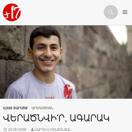
Որոնում
ԱՆՑՆԵԼ ԲՈՎԱՆԴԱԿՈՒԹՅԱՆԸ
ԱԶԱՏ ՏԱՐԱԾՔ
ԱՐԱԳԱԾՈՏՆ
ՎԵՐԱԾՆՎԻ՛Ր, ԱԳԱՐԱԿ
2018/10/08
ՍԱՐԳԻՍ ՄԵԼՔՈՆՅԱՆ