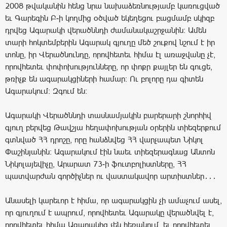
2008 թվականին հենց նրա նախաձեռնությամբ կառուցված
եւ Գարեգին Բ-ի կողմից օծված եկեղեցու բացմամբ սկիզբ
դրվեց Ագարակի վերածննդի ժամանակաշրջանին։ Ամեն
տարի հոկտեմբերին Ագարակ գյուղը մեծ շուքով նշում է իր
տոնը, իր Վերածնունդը, որովհետեւ հիմա էլ առաջվանը չէ,
որովհետեւ փոփոխությունները, որ փոքր քայլեր են գուցե,
թռիչք են ագարակցիների համար։ Ու բոլորը դա գիտեն
Ագարակում։ Զգում են։
Ագարակի Վերածննդի տասնամյակին բարերարի շնորհիվ
գյուղ բերվեց Թավշյա հեղափոխության օրերին տիեզերքում
գտնված ՀՀ դրոշը, որը հանձնվեց ՀՀ վարչապետ Նիկոլ
Փաշինյանին։ Ագարակում էին նաեւ տիեզերագնաց Անտոն
Նիկոլայեվիչը, Արարատ 73-ի ֆուտբոլիստները, ՀՀ
պատվարժան գործիչներ ու վաստակավոր արտիստներ․․․
Անասելի կարեւոր է հիմա, որ ագարակցին չի ամաչում ասել,
որ գյուղում է ապրում, որովհետեւ Ագարակը վերածնվել է,
որովհետեւ հիմա Ագարակից չեն հեռանում, եւ որովհետեւ