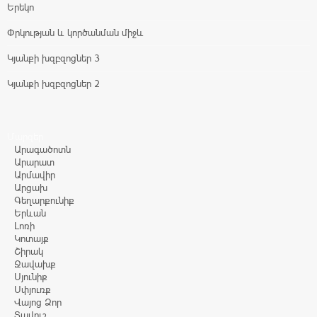
Երեկո
Փրկության և կործանման միջև
Կյանքի խզբզոցներ 3
Կյանքի խզբզոցներ 2
Մարզեր
Արագածոտն
Արարատ
Արմավիր
Արցախ
Գեղարքունիք
Երևան
Լոռի
Կոտայք
Շիրակ
Ջավախք
Սյունիք
Սփյուռք
Վայոց Ձոր
Տավուշ