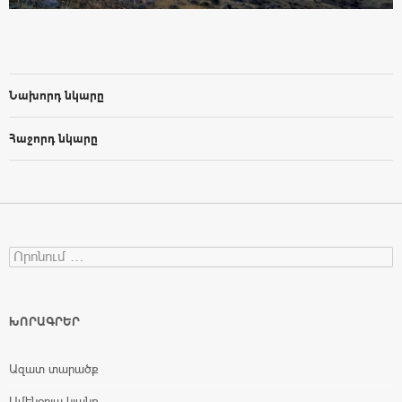
Նախորդ նկարը
Հաջորդ նկարը
Search for:
ԽՈՐԱԳՐԵՐ
Ազատ տարածք
Ամենօրյա կյանք