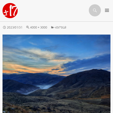
Որոնում
ԱՆՑՆԵԼ ԲՈՎԱՆԴԱԿՈՒԹՅԱՆԸ
2023/01/31
4000 × 3000
ՎԵՐԵԼՔ