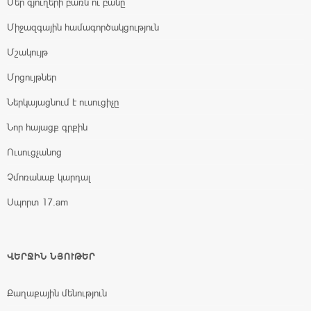
Մեր գյուղերի բառն ու բանը
Միջազգային համագործակցություն
Մշակույթ
Մրցույթներ
Ներկայացնում է ուսուցիչը
Նոր հայացք գրքին
Ուսուցչանոց
Չմոռանաք կարդալ
Սպորտ 17.am
ՎԵՐՋԻՆ ՆՅՈՒԹԵՐ
Քաղաքային մենություն