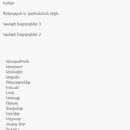
Երեկո
Փրկության և կործանման միջև
Կյանքի խզբզոցներ 3
Կյանքի խզբզոցներ 2
Մարզեր
Արագածոտն
Արարատ
Արմավիր
Արցախ
Գեղարքունիք
Երևան
Լոռի
Կոտայք
Շիրակ
Ջավախք
Սյունիք
Սփյուռք
Վայոց Ձոր
Տավուշ