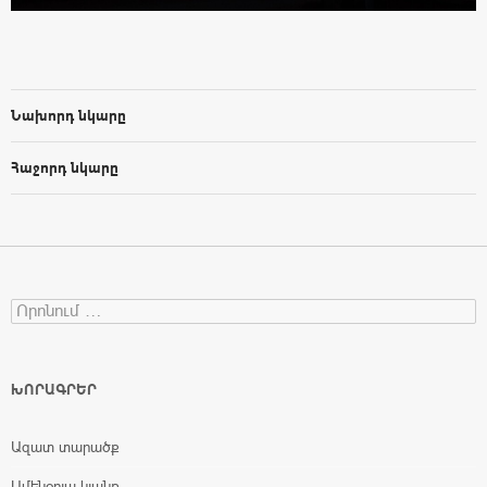
Նախորդ նկարը
Հաջորդ նկարը
Search for:
ԽՈՐԱԳՐԵՐ
Ազատ տարածք
Ամենօրյա կյանք