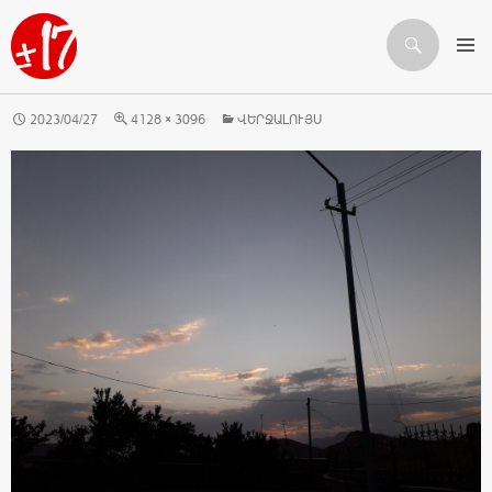
Որոնում
ԱՆՑՆԵԼ ԲՈՎԱՆԴԱԿՈՒԹՅԱՆԸ
2023/04/27
4128 × 3096
ՎԵՐՋԱԼՈՒՅՍ