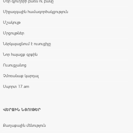
Մեր գյուղերի բառն ու բանը
Միջազգային համագործակցություն
Մշակույթ
Մրցույթներ
Ներկայացնում է ուսուցիչը
Նոր հայացք գրքին
Ուսուցչանոց
Չմոռանաք կարդալ
Սպորտ 17.am
ՎԵՐՋԻՆ ՆՅՈՒԹԵՐ
Քաղաքային մենություն