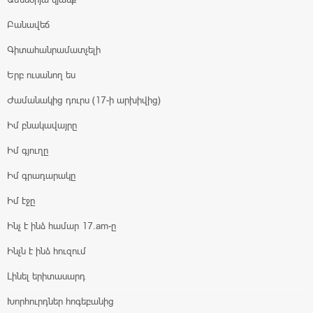
Բանավեճ
Գիտահանրամատչելի
Երբ ուսանող ես
Ժամանակից դուրս (17-ի արխիվից)
Իմ բնակավայրը
Իմ գյուղը
Իմ գրադարակը
Իմ էջը
Ինչ է ինձ համար 17.am-ը
Ինչն է ինձ հուզում
Լինել երիտասարդ
Խորհուրդներ հոգեբանից