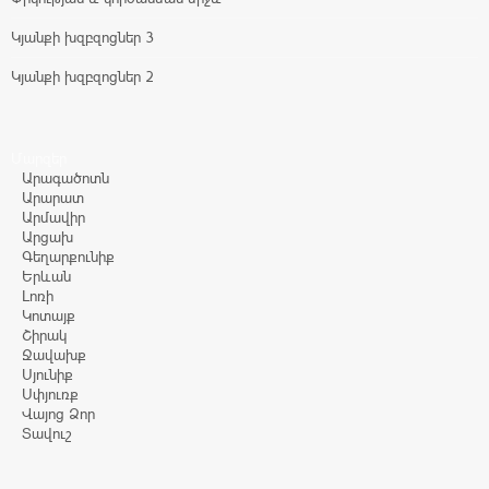
Կյանքի խզբզոցներ 3
Կյանքի խզբզոցներ 2
Մարզեր
Արագածոտն
Արարատ
Արմավիր
Արցախ
Գեղարքունիք
Երևան
Լոռի
Կոտայք
Շիրակ
Ջավախք
Սյունիք
Սփյուռք
Վայոց Ձոր
Տավուշ