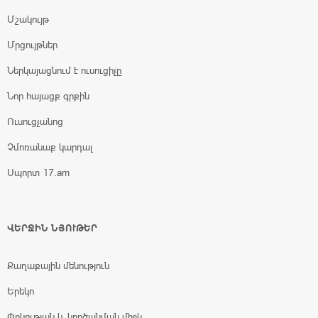
Մշակույթ
Մրցույթներ
Ներկայացնում է ուսուցիչը
Նոր հայացք գրքին
Ուսուցչանոց
Չմոռանաք կարդալ
Սպորտ 17.am
ՎԵՐՋԻՆ ՆՅՈՒԹԵՐ
Քաղաքային մենություն
Երեկո
Փրկության և կործանման միջև