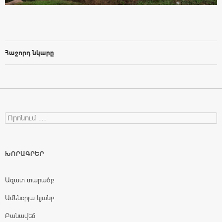
Հաջորդ նկարը
Search for:
ԽՈՐԱԳՐԵՐ
Ազատ տարածք
Ամենօրյա կյանք
Բանավեճ