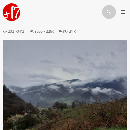
Որոնում
ԱՆՑՆԵԼ ԲՈՎԱՆԴԱԿՈՒԹՅԱՆԸ
2021/04/21
3000 × 2250
ՏԱՎՈՒՇ