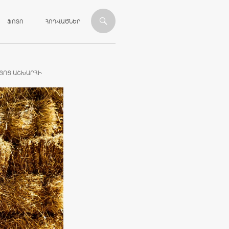
ՎԱՆԴԱԿՈՒԹՅԱՆԸ
ՖՈՏՈ
ՀՈԴՎԱԾՆԵՐ
ՅՈՑ ԱՇԽԱՐՀԻ