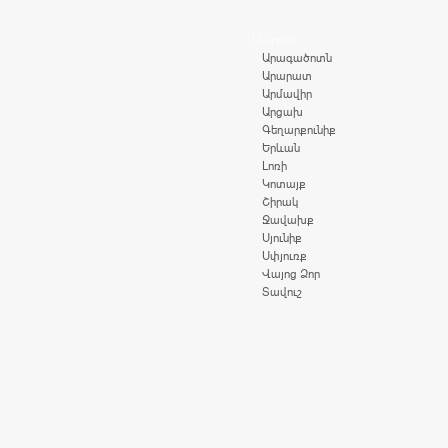
Մարզեր
Արագածոտն
Արարատ
Արմավիր
Արցախ
Գեղարքունիք
Երևան
Լոռի
Կոտայք
Շիրակ
Ջավախք
Սյունիք
Սփյուռք
Վայոց Ձոր
Տավուշ