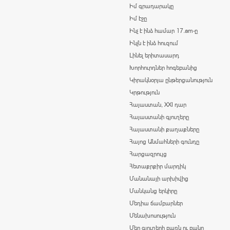
Իմ գրադարակը
Իմ էջը
Ինչ է ինձ համար 17.am-ը
Ինչն է ինձ հուզում
Լինել երիտասարդ
Խորհուրդներ հոգեբանից
Կիրակնօրյա ընթերցանություն
Կրթություն
Հայաստան, XXI դար
Հայաստանի գյուղերը
Հայաստանի քաղաքները
Հայոց Անմահների գունդը
Հարցազրույց
Հետաքրքիր մարդիկ
Մանանայի արխիվից
Մանկանց երկիրը
Մեդիա ճամբարներ
Մենախոսություն
Մեր գյուղերի բառն ու բանը