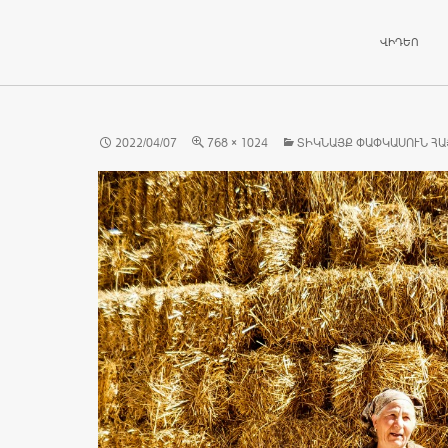
ԱՆՑՆԵԼ ԲՈ
ՎԻԴԵՈ
2022/04/07
768 × 1024
ՏԻԿՆԱՅՔ ՓԱՓԿԱՍՈՒՆ ՀԱ