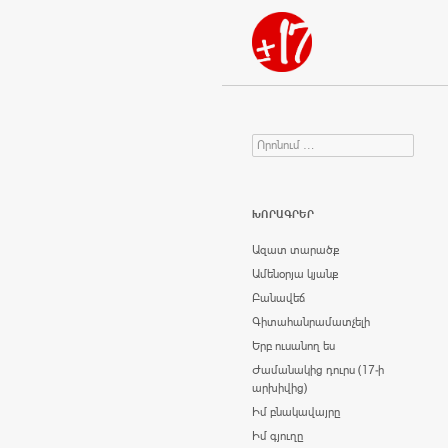
Որոնում
Search for:
ԽՈՐԱԳՐԵՐ
Ազատ տարածք
Ամենօրյա կյանք
Բանավեճ
Գիտահանրամատչելի
Երբ ուսանող ես
Ժամանակից դուրս (17-ի
արխիվից)
Իմ բնակավայրը
Իմ գյուղը