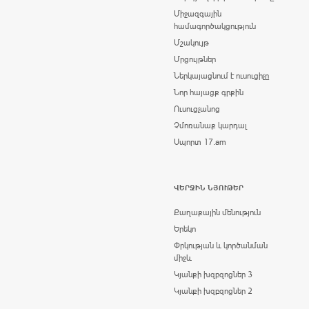
Միջազգային
համագործակցություն
Մշակույթ
Մրցույթներ
Ներկայացնում է ուսուցիչը
Նոր հայացք գրքին
Ուսուցչանոց
Չմոռանաք կարդալ
Սպորտ 17.am
ՎԵՐՋԻՆ ՆՅՈՒԹԵՐ
Քաղաքային մենություն
Երեկո
Փրկության և կործանման
միջև
Կյանքի խզբզոցներ 3
Կյանքի խզբզոցներ 2