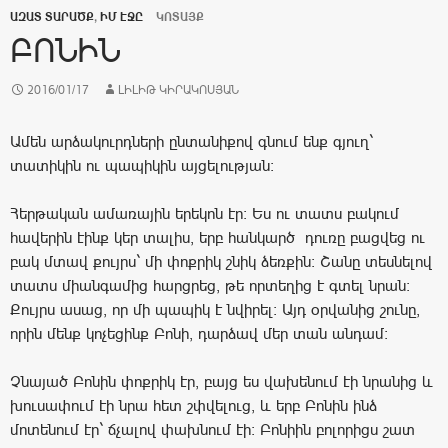
ԱԶԱՏ ՏԱՐԱԾՔ
,
ԻՄ ԷՋԸ
ԿՈՏԱՅՔ
ԲՈՆԻՆ
2016/01/17
ԼԻԼԻԹ ԿԻՐԱԿՈՍՅԱՆ
Ամեն արձակուրդների ընտանիքով գնում ենք գյուղ`
տատիկին ու պապիկին այցելության:
Հերթական ամառային երեկոն էր: Ես ու տատս բակում
հավերին էինք կեր տալիս, երբ հանկարծ դուռը բացվեց ու
բակ մտավ քույրս` մի փոքրիկ շնիկ ձեռքին: Շանը տեսնելով
տատս միանգամից հարցրեց, թե որտեղից է գտել նրան:
Քույրս ասաց, որ մի պապիկ է նվիրել: Այդ օրվանից շունը,
որին մենք կոչեցինք Բոնի, դարձավ մեր տան անդամ:
Չնայած Բոնին փոքրիկ էր, բայց ես վախենում էի նրանից և
խուսափում էի նրա հետ շփվելուց, և երբ Բոնին ինձ
մոտենում էր` ճչալով փախնում էի: Բոնիին բոլորիցս շատ