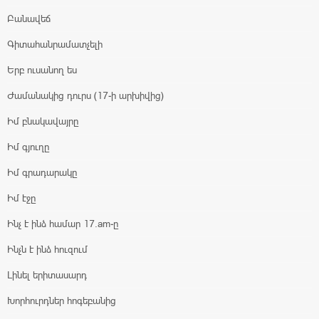
Բանավեճ
Գիտահանրամատչելի
Երբ ուսանող ես
Ժամանակից դուրս (17-ի արխիվից)
Իմ բնակավայրը
Իմ գյուղը
Իմ գրադարակը
Իմ էջը
Ինչ է ինձ համար 17.am-ը
Ինչն է ինձ հուզում
Լինել երիտասարդ
Խորհուրդներ հոգեբանից