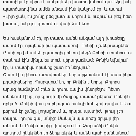
տատիկս էր սիրում, սակայն չէր խոստովանում դա: Այդ իսկ
պատճառով նա ամեն անգամ ինձ կանչում էր և ասում.
«Լիլո ջան, էս շունը քեզ շատ ա սիրում և ուզում ա քեզ հետ
խաղա, իսկ դու գոռում ու փախչում ես»:
Ես հասկանում էի, որ տատս ամեն անգամ այդ խոսքերը
ասում էր, որպեսզի իմ պատճառով Բոնիին չմեկուսացնեն:
Քանի որ իմ ամեն բղավոցից հետո խեղճ Բոնիին տանում ու
փակում էին մինչև ես տուն վերադառնամ: Բոնին նվնվում
էր, և տատիկս դրանից շատ էր նեղվում:
Շատ էին լինում առավոտներ, երբ արթնանում էի տատիկիս
բղավոցներից: Պարզվում էր, որ Բոնին է կորել: Բոլորս
արագ հագնվում էինք և դուրս գալիս փնտրելու: Հետո
տեսնում էինք, որ գյուղի մի ծայրից տատս՝ ցեխոտ Բոնիին
գրկած, Բոնիի վրա բարկացած հանդիմանելով գալիս է: Նա
բերում էր շանը, լողացնում և, որպես պատիժ, թույլ չէր
տալիս դուրս գալ տնից: Սակայն պատիժը երկար չէր
տևում, և Բոնին նորից փախչում էր: Չարաճճի Բոնին
գյուղում ընկերներ էր ձեռք բերել և ամեն պահ ցանկանում