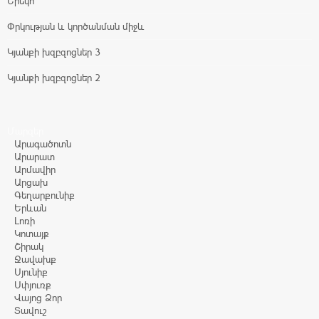
Երեկո
Փրկության և կործանման միջև
Կյանքի խզբզոցներ 3
Կյանքի խզբզոցներ 2
Մարզեր
Արագածոտն
Արարատ
Արմավիր
Արցախ
Գեղարքունիք
Երևան
Լոռի
Կոտայք
Շիրակ
Ջավախք
Սյունիք
Սփյուռք
Վայոց Ձոր
Տավուշ