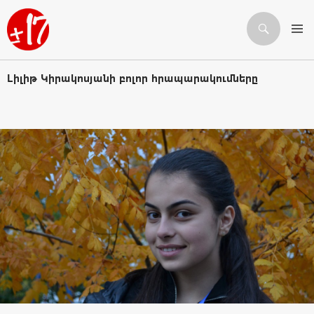
Որոնում
ԱՆՑՆԵԼ ԲՈՎԱՆԴԱԿՈՒԹՅԱՆԸ
Լիլիթ Կիրակոսյանի բոլոր հրապարակումները