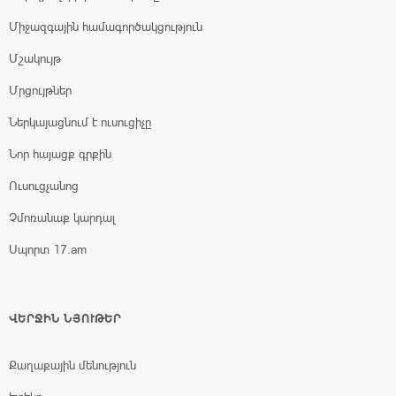
Միջազգային համագործակցություն
Մշակույթ
Մրցույթներ
Ներկայացնում է ուսուցիչը
Նոր հայացք գրքին
Ուսուցչանոց
Չմոռանաք կարդալ
Սպորտ 17.am
ՎԵՐՋԻՆ ՆՅՈՒԹԵՐ
Քաղաքային մենություն