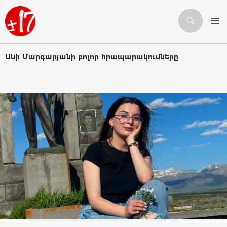
Որոնում
ԱՆՑՆԵԼ ԲՈՎԱՆԴԱԿՈՒԹՅԱՆԸ
Անի Մարգարյանի բոլոր հրապարակումները