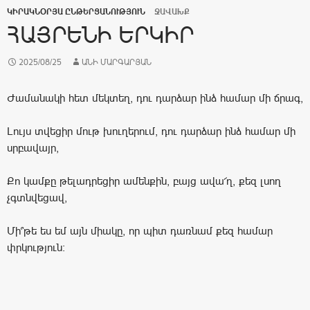
ԿԻՐԱԿՆՕՐՅԱ ԸՆԹԵՐՑԱՆՈՒԹՅՈՒՆ
ՋԱՎԱԽՔ
ՀԱՅՐԵՆԻ ԵՐԿԻՐ
2025/08/25
ԱՆԻ ՄԱՐԳԱՐՅԱՆ
Ժամանակի հետ մեկտեղ, դու դարձար ինձ համար մի ճրագ,
Լույս տվեցիր մութ խուղերում, դու դարձար ինձ համար մի
սրբավայր,
Քո կամքը թելադրեցիր ամենքին, բայց ավա՜ղ, քեզ լսող
չգտնվեցավ,
Մի՞թե ես եմ այն միակը, որ պիտ դառնամ քեզ համար
փրկություն։