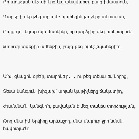
Քո լռության մեջ մի երգ կա անավարտ, բայց իմաստուն,
Դարեր ի վեր քեզ արյամբ պահեցին քաջերը անսասան,
Բայց դու եղար այն մասնիկը, որ դարձրիր մեզ անկոտրուն,
Քո ուժը տվեցիր ամենքիս, բայց քեզ ոչինչ չպահեցիր։
Ա՜խ, գնացին օրե՜ր, տարինե՜ր․․․ ու քեզ տեսա ես նորից,
Տեսա կանգուն, խիզախ՝ արյան կաթիլները ճակատիդ,
Ժամանա՛կ, կանգնի՛ր, բավական է մեզ տանես փորձության,
Թող մնա իմ Երկիրը արևաշող, մնա մաքուր ջրի նման
հավիտյա՜ն։