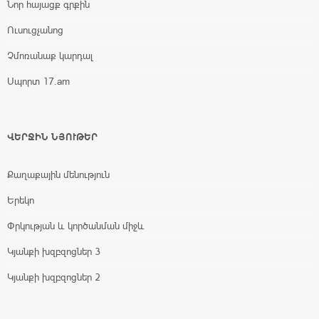
Նոր հայացք գրքին
Ուսուցչանոց
Չմոռանաք կարդալ
Սպորտ 17.am
ՎԵՐՋԻՆ ՆՅՈՒԹԵՐ
Քաղաքային մենություն
Երեկո
Փրկության և կործանման միջև
Կյանքի խզբզոցներ 3
Կյանքի խզբզոցներ 2