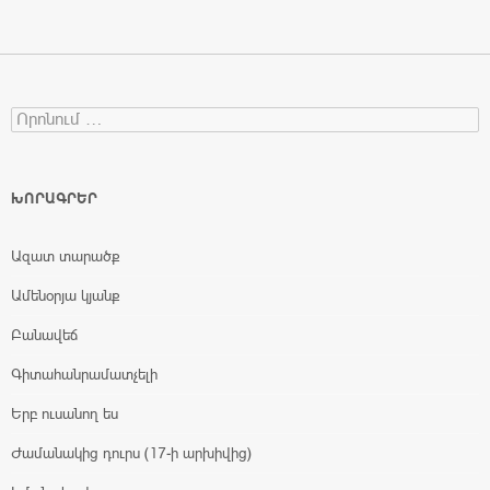
Search for:
ԽՈՐԱԳՐԵՐ
Ազատ տարածք
Ամենօրյա կյանք
Բանավեճ
Գիտահանրամատչելի
Երբ ուսանող ես
Ժամանակից դուրս (17-ի արխիվից)