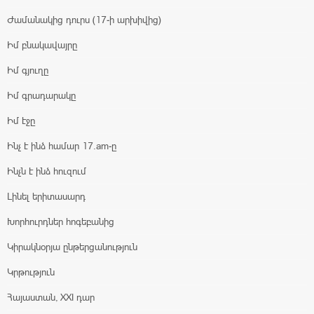
Ժամանակից դուրս (17-ի արխիվից)
Իմ բնակավայրը
Իմ գյուղը
Իմ գրադարակը
Իմ էջը
Ինչ է ինձ համար 17.am-ը
Ինչն է ինձ հուզում
Լինել երիտասարդ
Խորհուրդներ հոգեբանից
Կիրակնօրյա ընթերցանություն
Կրթություն
Հայաստան, XXI դար