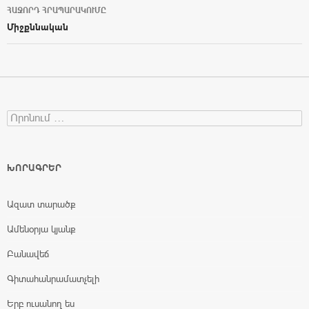
ՀԱՋՈՐԴ ՀՐԱՊԱՐԱԿՈՒՄԸ
Միջքննական
Search for:
ԽՈՐԱԳՐԵՐ
Ազատ տարածք
Ամենօրյա կյանք
Բանավեճ
Գիտահանրամատչելի
Երբ ուսանող ես