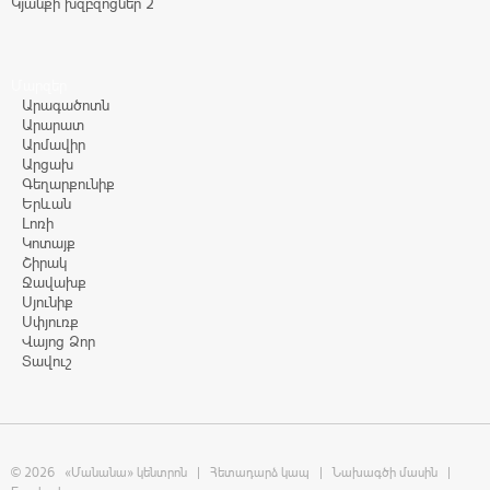
Կյանքի խզբզոցներ 2
Մարզեր
Արագածոտն
Արարատ
Արմավիր
Արցախ
Գեղարքունիք
Երևան
Լոռի
Կոտայք
Շիրակ
Ջավախք
Սյունիք
Սփյուռք
Վայոց Ձոր
Տավուշ
© 2026
«Մանանա» կենտրոն
|
Հետադարձ կապ
|
Նախագծի մասին
|