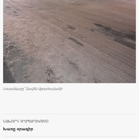
Լուսանկարը` Զավեն Աբրահամյանի
ՆԱԽՈՐԴ ՀՐԱՊԱՐԱԿՈՒՄԸ
Post navigation
Խառը օրագիր