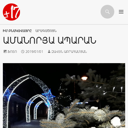
Որոնում
ԱՆՑՆԵԼ ԲՈՎԱՆԴԱԿՈՒԹՅԱՆԸ
ԻՄ ԲՆԱԿԱՎԱՅՐԸ
ԱՐԱԳԱԾՈՏՆ
ԱՄԱՆՈՐՅԱ ԱՊԱՐԱՆ
ՖՈՏՈ
2019/01/01
ԶԱՎԵՆ ԱԲՐԱՀԱՄՅԱՆ