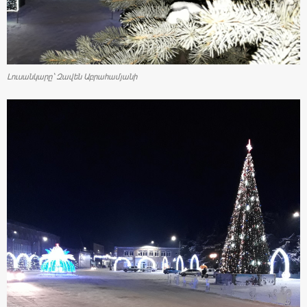
Լուսանկարը` Զավեն Աբրահամյանի