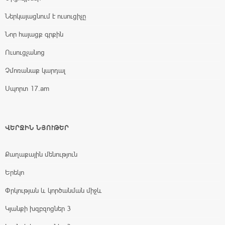
Ներկայացնում է ուսուցիչը
Նոր հայացք գրքին
Ուսուցչանոց
Չմոռանաք կարդալ
Սպորտ 17.am
ՎԵՐՋԻՆ ՆՅՈՒԹԵՐ
Քաղաքային մենություն
Երեկո
Փրկության և կործանման միջև
Կյանքի խզբզոցներ 3