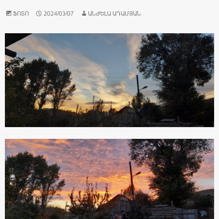
ՖՈՏՈ
2024/03/07
ԱՆԺԵԼԱ ԱԴԱՄՅԱՆ