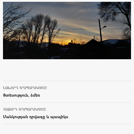
ՆԱԽՈՐԴ ՀՐԱՊԱՐԱԿՈՒՄԸ
Post navigation
Ցտեսություն, ձմեռ
ՀԱՋՈՐԴ ՀՐԱՊԱՐԱԿՈՒՄԸ
Մանկության դրվագը և պապիկս