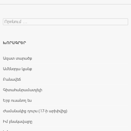
Search for:
ԽՈՐԱԳՐԵՐ
Ազատ տարածք
Ամենօրյա կյանք
Բանավեճ
Գիտահանրամատչելի
Երբ ուսանող ես
Ժամանակից դուրս (17-ի արխիվից)
Իմ բնակավայրը