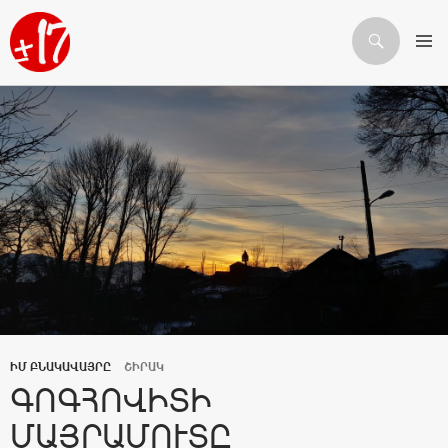
Որոնում
ԱՆՑՆԵԼ ԲՈՎԱՆԴԱԿՈՒԹՅԱՆԸ
ԻՄ ԲՆԱԿԱՎԱՅՐԸ
ՇԻՐԱԿ
ԳՈԳՀՈՎԻՏԻ
ՄԱՅՐԱՄՈՒՏԸ