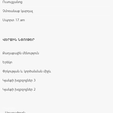
Ուսուցչանոց
Չմոռանաք կարդալ
Սպորտ 17.am
ՎԵՐՋԻՆ ՆՅՈՒԹԵՐ
Քաղաքային մենություն
Երեկո
Փրկության և կործանման միջև
Կյանքի խզբզոցներ 3
Կյանքի խզբզոցներ 2
Մարզեր
Արագածոտն