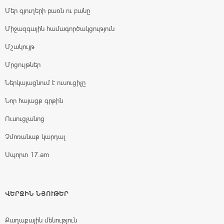
Մեր գյուղերի բառն ու բանը
Միջազգային համագործակցություն
Մշակույթ
Մրցույթներ
Ներկայացնում է ուսուցիչը
Նոր հայացք գրքին
Ուսուցչանոց
Չմոռանաք կարդալ
Սպորտ 17.am
ՎԵՐՋԻՆ ՆՅՈՒԹԵՐ
Քաղաքային մենություն