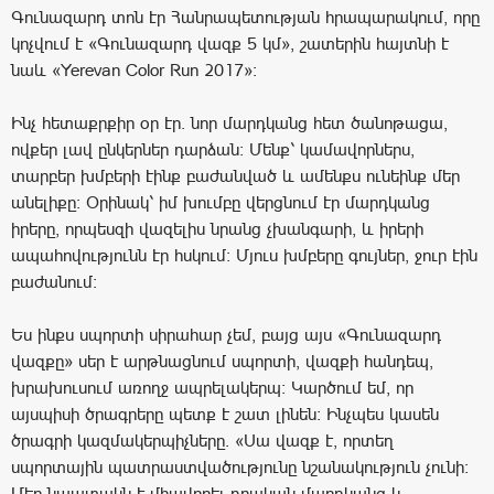
Գունազարդ տոն էր Հանրապետության հրապարակում, որը
կոչվում է «Գունազարդ վազք 5 կմ», շատերին հայտնի է
նաև «Yerevan Color Run 2017»:
Ինչ հետաքրքիր օր էր. նոր մարդկանց հետ ծանոթացա,
ովքեր լավ ընկերներ դարձան: Մենք՝ կամավորներս,
տարբեր խմբերի էինք բաժանված և ամենքս ունեինք մեր
անելիքը: Օրինակ՝ իմ խումբը վերցնում էր մարդկանց
իրերը, որպեսզի վազելիս նրանց չխանգարի, և իրերի
ապահովությունն էր հսկում: Մյուս խմբերը գույներ, ջուր էին
բաժանում:
Ես ինքս սպորտի սիրահար չեմ, բայց այս «Գունազարդ
վազքը» սեր է արթնացնում սպորտի, վազքի հանդեպ,
խրախուսում առողջ ապրելակերպ: Կարծում եմ, որ
այսպիսի ծրագրերը պետք է շատ լինեն: Ինչպես կասեն
ծրագրի կազմակերպիչները. «Սա վազք է, որտեղ
սպորտային պատրաստվածությունը նշանակություն չունի:
Մեր նպատակն է միավորել դրական մարդկանց և