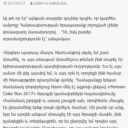
2017/07/27
ՍԱԹԻՆԵ ՍԱՔԱՆՅԱՆ
Այ թե օր էր՝ այնքան տարբեր գույներ կային, որ կարծես
ամբողջ Հանրապետության հրապարակը ողողված լիներ
գունազարդ մառախուղով… Դե, իսկ բարձր
տրամադրությունն էլ՝ անպակաս:
Վերջերս պարապ մնալու հետևանքով սկսել եմ շատ
մտածել, ու այս անագամ մտածելուս թեման ինձ տարել էր
երիտասարդության պասիվության ուղղությամբ: Ես էլ այս
ամառ մի քիչ պասիվ եմ, և այդ օրն էլ որոշեցի ինձ համար
մի հետաքրքրիր զբաղմունք գտնել: Համացանցը երկար
ժամանակ փորփրելուց հետո մեկ էլ աչքովս ընկավ «Yerevan
Color Run 2017» ծրագրի կամավորների հայտադիմումը:
Ժամանակ չկորցրի և արագ լրացրի այն, որովհետև մնացել
էր ընդանմենը երեք րոպե դիմելու համար: Մի քանի օր անց,
երբ ես արդեն անգամ մոռացել էի այդ ծրագրի մասին, ինձ
զանգեցին և տեղեկացրին, որ ես ընտրվել եմ որպես այդ
ծրագրի կամավոր: Ուրախացա, որ այս ամառը նույնպես