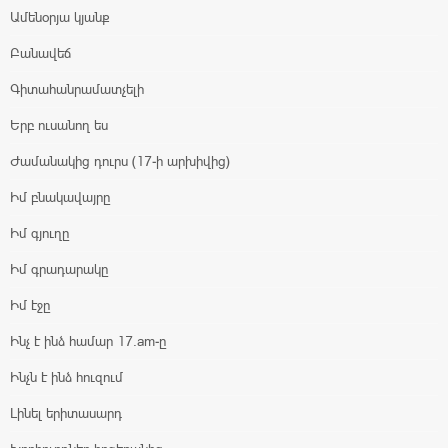
Ամենօրյա կյանք
Բանավեճ
Գիտահանրամատչելի
Երբ ուսանող ես
Ժամանակից դուրս (17-ի արխիվից)
Իմ բնակավայրը
Իմ գյուղը
Իմ գրադարակը
Իմ էջը
Ինչ է ինձ համար 17.am-ը
Ինչն է ինձ հուզում
Լինել երիտասարդ