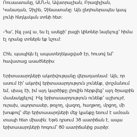
Ռուսաստանը, ԱՄՆ-ն, Ավստրալիան, Բրազիլիան,
Կանադան, Չիլին, Չինաստանը: Այն ընդհանրապես կապ
չունի հնդկական տոնի հետ:
-Հա՜, ինչ լավ ա, ես էլ ասեցի՝ բացի կինոներ նայելուց՝ հիմա
էլ դրանց տոներն եք նշում:
Ըհն, պապիկն էլ ապատեղեկացված էր, հուսով եմ՝
հավատաց ասածներիս:
Երիտասարդների ակտիվությանը վերադառնամ: Այն, որ
ասում էի՝ ակտիվ երիտասարդություն չունենք, փոշմանում
եմ, սխալ էի, իմ այդ կարծիքը լիովին հերքվեց՝ այդ ծրագրին
մասնակցելով: Ինչ երիտասարդություն ունենք՝ աշխույժ,
ուրախ, սպորտասեր, թռչող, վազող, հաղթող, մրցող, մի
խոսքով՝ մեր երիտասարդների մեջ կյանքը եռում է ամռան
տապի հետ միասին: Եթե դրսում 38 աստիճան է, ապա
երիտասարդների հոգում՝ 80 աստիճանից բարձր: