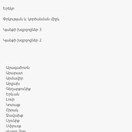
Երեկո
Փրկության և կործանման միջև
Կյանքի խզբզոցներ 3
Կյանքի խզբզոցներ 2
Մարզեր
Արագածոտն
Արարատ
Արմավիր
Արցախ
Գեղարքունիք
Երևան
Լոռի
Կոտայք
Շիրակ
Ջավախք
Սյունիք
Սփյուռք
Վայոց Ձոր