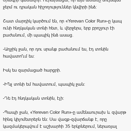
ջերմ ու դրական հիշողություններ կնվիրի ինձ:
Շատ մարդիկ կարծում են, որ «Yerevan Color Run»-ը կապ
ունի հնդկական տոնի հետ, և վերջերս, երբ բրոշյուր էի
բաժանում, մի պապիկ ինձ ասաց.
-Աղջիկ ջան, որ դու սրանք բաժանում ես, էդ տոնին
հավատո՞ւմ ես:
Իսկ ես զարմացած հարցրի.
-Ի՞նչ տոնի եմ հավատում, պապիկ ջան:
-Դե էդ հնդկական տոնին, էլի:
-Պապի ջան, «Yerevan Color Run»-ը ամենաուրախ և զվարթ
հինգ կիլոմետրերն են: Սա վազք-զվարճանք է, որը
կազմակերպվում է աշխարհի 35 երկրներում, ներառյալ