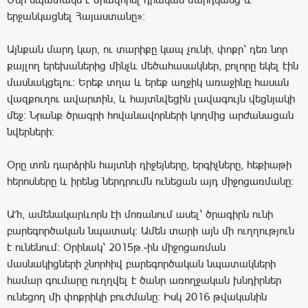
երջանկացնել Հայաստանը»:
Այնքան մարդ կար, ու տարիքը կապ չունի, փոքր՝ դեռ նոր
քայլող երեխաներից մինչև մեծահասակներ, բոլորը եկել էին
մասնակցելու: Երեք տղա և երեք աղջիկ առաջինը հասան
վազքուղու ավարտին, և հայտնվեցին լավագույն վեցնյակի
մեջ: Նրանք ծրագրի հովանավորների կողմից արժանացան
նվերների:
Օրը տոն դարձրին հայտնի դիջեյները, երգիչները, հեքիաթի
հերոսները և իրենց ներդրումն ունեցան այդ միջոցառմանը:
Ա՜հ, ամենակարևորն էի մոռանում ասել՝ ծրագիրն ունի
բարեգործական նպատակ: Ամեն տարի այն մի ուղղություն
է ունենում: Օրինակ՝ 2015թ.-ին միջոցառման
մասնակիցների շնորհիվ բարեգործական նպատակների
համար գումարը ուղղվել է ծանր առողջական խնդիրներ
ունեցող մի փոքրիկի բուժմանը: Իսկ 2016 թվականին