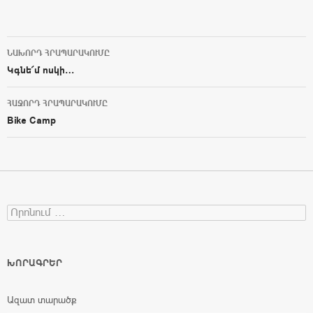
ՆԱԽՈՐԴ ՀՐԱՊԱՐԱԿՈՒՄԸ
Post navigation
Կգնե՜մ ոսկի…
ՀԱՋՈՐԴ ՀՐԱՊԱՐԱԿՈՒՄԸ
Bike Camp
Search for:
ԽՈՐԱԳՐԵՐ
Ազատ տարածք