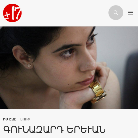
Որոնում
ԱՆՑՆԵԼ ԲՈՎԱՆԴԱԿՈՒԹՅԱՆԸ
ԻՄ ԷՋԸ
ԼՈՌԻ
ԳՈՒՆԱԶԱՐԴ ԵՐԵՒԱՆ