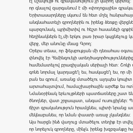
էլ մշակույթ ու գրականություն չի կարող կերտել:
որ գնալով զարգանում է մի «փողոցային» գրական
Երիտասարդները սկսում են հետ մղել հանրահայ
անգնահատելի գրողներին ու իրենց ձեռքը վերցնել
պարզունակ, պրիմիտիվ ու հեշտ հասանելի գրքիկ
հեղինակներն էլ,մի երկու բառ իրար կպցնելուց կ
վերջ, մեր անունը մնաց Գրող:
Օրերս տեսա, որ ֆեյսբուքյան մի դեռահաս օգտա
փնովել էր Հեմինգուեյի ստեղծագործություններից
համեմատելով բրազիլական սերիալի հետ: Շոկի 
գոնե նորմալ կարդացե՞լ ես, հասկացե՞լ ես, որ մ
բան ես գրում, առանց մտածելու այդպես կոպիտ
արտահայտվում, համաշխարհային արժեք ես ո
Նմանօրինակ երևույթների պատճառները շատ ե
ծնողներ, վատ շրջապատ, անգամ ուսուցիչներ: 
ճիշտ գրականություն հրամցնես, պիտի նրանց ա
մեկնաբանես, որ նման փաստի առաջ չկանգնես:
Այս հարցն ինձ վաղուց մտածելու տեղիք էր տվել
որ նորելուկ գրողները, մինչև իրենց խզբզանքը հ