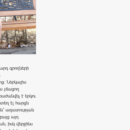
արդ գրողների
բ
ց: Ներկայիս
դա լճացող
բաժանվել է երկու
տեղ էլ հարցն
մ են` ազատության
բայց այդ
ն, իսկ վերջինս