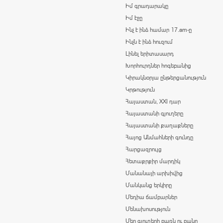
Իմ գրադարակը
Իմ էջը
Ինչ է ինձ համար 17.am-ը
Ինչն է ինձ հուզում
Լինել երիտասարդ
Խորհուրդներ հոգեբանից
Կիրակնօրյա ընթերցանություն
Կրթություն
Հայաստան, XXI դար
Հայաստանի գյուղերը
Հայաստանի քաղաքները
Հայոց Անմահների գունդը
Հարցազրույց
Հետաքրքիր մարդիկ
Մանանայի արխիվից
Մանկանց երկիրը
Մեդիա ճամբարներ
Մենախոսություն
Մեր գյուղերի բառն ու բանը