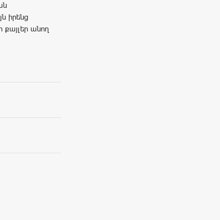
ան
յն իրենց
 քայլեր անող
մ: