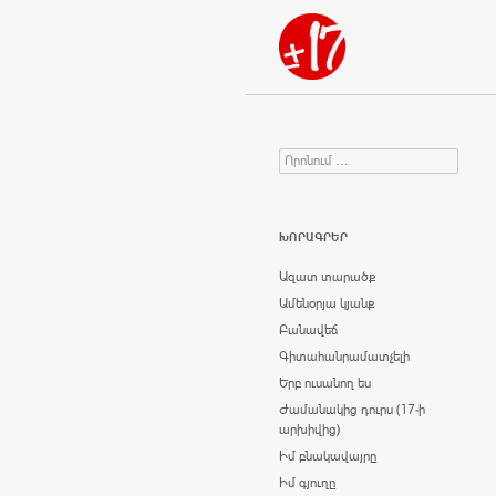
Որոնում
Search for:
ԽՈՐԱԳՐԵՐ
Ազատ տարածք
Ամենօրյա կյանք
Բանավեճ
Գիտահանրամատչելի
Երբ ուսանող ես
Ժամանակից դուրս (17-ի
արխիվից)
Իմ բնակավայրը
Իմ գյուղը