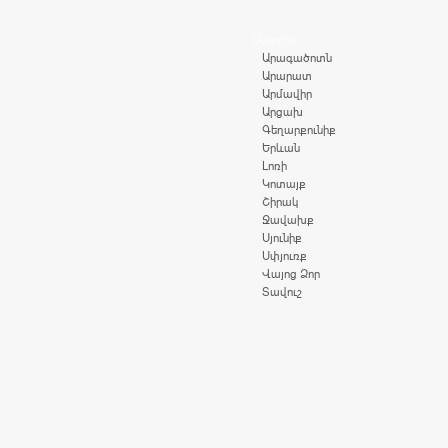
Մարզեր
Արագածոտն
Արարատ
Արմավիր
Արցախ
Գեղարքունիք
Երևան
Լոռի
Կոտայք
Շիրակ
Ջավախք
Սյունիք
Սփյուռք
Վայոց Ձոր
Տավուշ