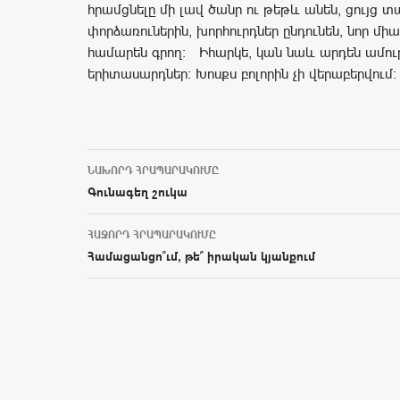
հրամցնելը մի լավ ծանր ու թեթև անեն, ցույց տ
փորձառուներին, խորհուրդներ ընդունեն, նոր միա
համարեն գրող: Իհարկե, կան նաև արդեն ամուր
երիտասարդներ: Խոսքս բոլորին չի վերաբերվու
ՆԱԽՈՐԴ ՀՐԱՊԱՐԱԿՈՒՄԸ
Post navigation
Գունագեղ շուկա
ՀԱՋՈՐԴ ՀՐԱՊԱՐԱԿՈՒՄԸ
Համացանցո՞ւմ, թե՞ իրական կյանքում