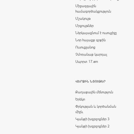
Միջազգային
համագործակցություն
Մշակույթ
Մրցույթներ
Ներկայացնում է ուսուցիչը
Նոր հայացք գրքին
Ուսուցչանոց
Չմոռանաք կարդալ
Սպորտ 17.am
ՎԵՐՋԻՆ ՆՅՈՒԹԵՐ
Քաղաքային մենություն
Երեկո
Փրկության և կործանման
միջև
Կյանքի խզբզոցներ 3
Կյանքի խզբզոցներ 2