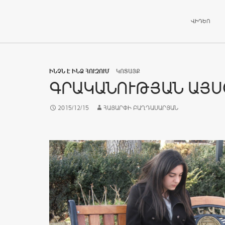
ԱՆՑՆԵԼ ԲՈ
ՎԻԴԵՈ
ԻՆՉՆ Է ԻՆՁ ՀՈՒԶՈՒՄ
ԿՈՏԱՅՔ
ԳՐԱԿԱՆՈՒԹՅԱՆ ԱՅՍ
2015/12/15
ՀԱՅԱՐՓԻ ԲԱՂԴԱՍԱՐՅԱՆ