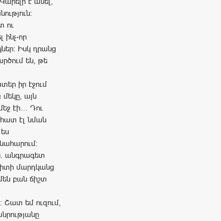
 Կարելի է ասել,
ություն:
տ ու
 ինչ-որ
ներ: Իսկ դրանց
արծում են, թե
տեր իր էջում
 մեկը, այն
մեջ էի… Դու
ի հատ էլ նման
 ես
տնահարում:
ն. անգրագետ
Պիտի մարդկանց
մեն բան ճիշտ
: Շատ եմ ուզում,
անրությանը