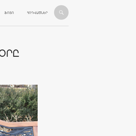
ՎԱՆԴԱԿՈՒԹՅԱՆԸ
ՖՈՏՈ
ՀՈԴՎԱԾՆԵՐ
ՕՐԸ