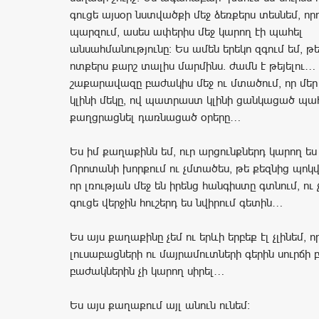
գուցե այսօր նստվածքի մեջ ձեռքերս տեսնեմ, որ
պարզում, ասես ափերիս մեջ կարող էի պահել
անսահմանությունը: Ես ամեն երեկո զգում եմ, թե
ոտքերս քարշ տալիս մարմինս. ժամն է թեյելու… 
շաքարավազը բաժակիս մեջ ու մտածում, որ մեր 
կլինի մեկը, ով պատրաստ կլինի ցանկացած պա
քաղցրացնել դառնացած օրերը…
Ես իմ քաղաքինն եմ, ուր արցունքներդ կարող ես
Որոտանի խորքում ու չմտածես, թե քեզնից պոկ
որ լռության մեջ են իրենց հանգիստը գտնում, ու
գուցե վերջին հուշերդ ես նվիրում գետին…
Ես այս քաղաքինը չեմ ու երևի երբեք էլ չլինեմ, 
լուսաբացների ու մայրամուտների գերին սուրճի 
բաժակներին չի կարող սիրել…
Ես այս քաղաքում այլ անուն ունեմ: