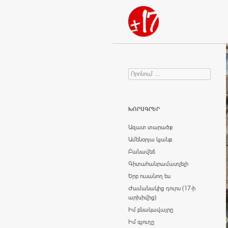
Որոնում
Search for:
ԽՈՐԱԳՐԵՐ
Ազատ տարածք
Ամենօրյա կյանք
Բանավեճ
Գիտահանրամատչելի
Երբ ուսանող ես
Ժամանակից դուրս (17-ի
արխիվից)
Իմ բնակավայրը
Իմ գյուղը