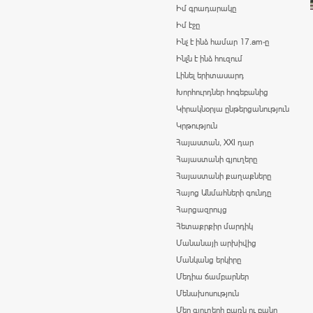
Իմ գրադարակը
Իմ էջը
Ինչ է ինձ համար 17.am-ը
Ինչն է ինձ հուզում
Լինել երիտասարդ
Խորհուրդներ հոգեբանից
Կիրակնօրյա ընթերցանություն
Կրթություն
Հայաստան, XXI դար
Հայաստանի գյուղերը
Հայաստանի քաղաքները
Հայոց Անմահների գունդը
Հարցազրույց
Հետաքրքիր մարդիկ
Մանանայի արխիվից
Մանկանց երկիրը
Մեդիա ճամբարներ
Մենախոսություն
Մեր գյուղերի բառն ու բանը