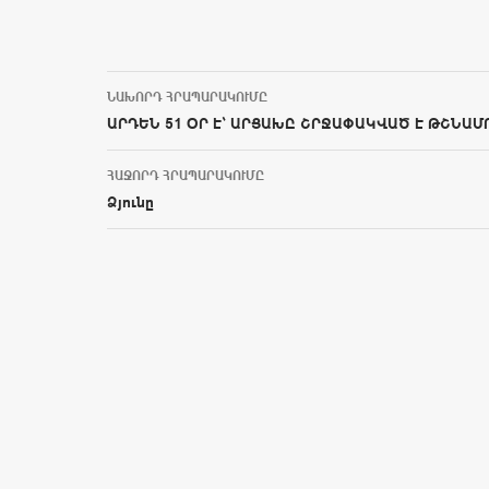
ՆԱԽՈՐԴ ՀՐԱՊԱՐԱԿՈՒՄԸ
Post navigation
ԱՐԴԵՆ 51 ՕՐ Է` ԱՐՑԱԽԸ ՇՐՋԱՓԱԿՎԱԾ Է ԹՇՆԱՄ
ՀԱՋՈՐԴ ՀՐԱՊԱՐԱԿՈՒՄԸ
Ձյունը