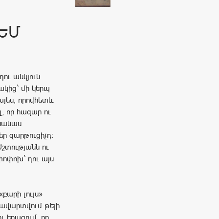
ՉԵՄ
դու անկյուն
կից` մի կերպ
այես, որովհետև
լ, որ հազար ու
թնանաս
ր զարթուցիչդ:
ժշտությանն ու
փոփոխ` դու այս
բարի լույս»
ն ավարտվում թեյի
ւ երազում, որ