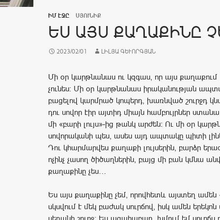
ԻՄ ԷՋԸ
ՍՅՈՒՆԻՔ
ԵՍ ԱՅՍ ՔԱՂԱՔԻՆԸ 
2023/02/01
ԼԻԼՅԱ ԳԵՒՈՐԳՅԱՆ
Մի օր կարթնանաս ու կզգաս, որ այս քաղաքում 
չունես: Մի օր կարթնանաս իրականության ապտա
բացելով կարմրած կոպերդ, խառնված շուրջդ կն
դու սովոր էիր այտիդ միայն համբույրներ ստանա
մի «բարի լույս»-ից թանկ արժեն: Ու մի օր կար
սովորականի պես, ասես այդ ապտակը պիտի լինե
Դու կհարմարվես քաղաքի լույսերին, բարձր երա
ոչինչ չասող ծիծաղներին, բայց մի բան կմնա ան
քաղաքինը չես…
Ես այս քաղաքինը չեմ, որովհետև այստեղ ամեն «
սկսվում է մեկ բաժակ սուրճով, իսկ ամեն երեկո
սեղանի շուրջ: Ես ագահաբար խմում եմ սուրճս ո