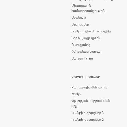
Միջազգային
համագործակցություն
Մշակույթ
Մրցույթներ
Ներկայացնում է ուսուցիչը
Նոր հայացք գրքին
Ուսուցչանոց
Չմոռանաք կարդալ
Սպորտ 17.am
ՎԵՐՋԻՆ ՆՅՈՒԹԵՐ
Քաղաքային մենություն
Երեկո
Փրկության և կործանման
միջև
Կյանքի խզբզոցներ 3
Կյանքի խզբզոցներ 2