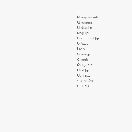
Մարզեր
Արագածոտն
Արարատ
Արմավիր
Արցախ
Գեղարքունիք
Երևան
Լոռի
Կոտայք
Շիրակ
Ջավախք
Սյունիք
Սփյուռք
Վայոց Ձոր
Տավուշ