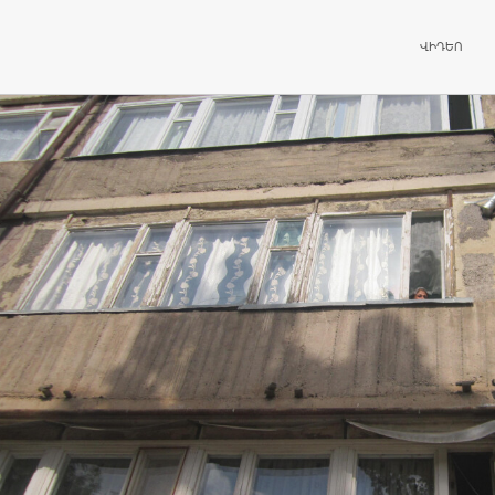
ԱՆՑՆԵԼ ԲՈ
ՎԻԴԵՈ