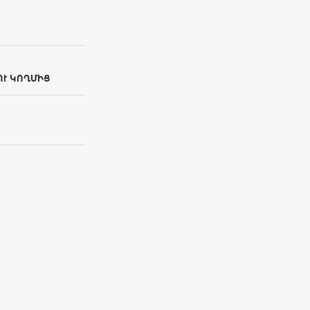
ՈՒ ԿՈՂՄԻՑ