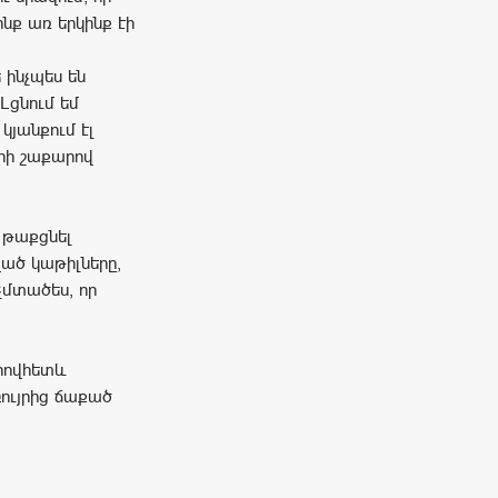
ոնք առ երկինք էի
 ինչպես են
Լցնում եմ
կյանքում էլ
հի շաքարով
 թաքցնել
ված կաթիլները,
 չմտածես, որ
որովհետև
բույրից ճաքած