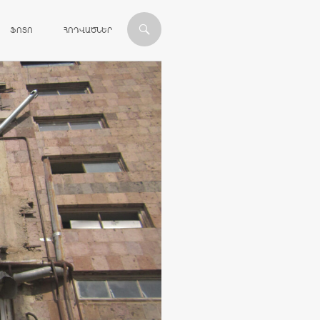
ՎԱՆԴԱԿՈՒԹՅԱՆԸ
ՖՈՏՈ
ՀՈԴՎԱԾՆԵՐ