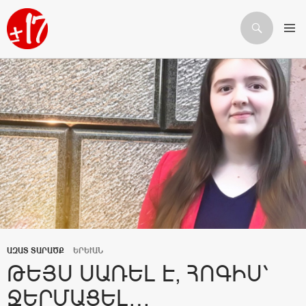
Որոնում
ԱՆՑՆԵԼ ԲՈՎԱՆԴԱԿՈՒԹՅԱՆԸ
ԱԶԱՏ ՏԱՐԱԾՔ
ԵՐԵՒԱՆ
ԹԵՅՍ ՍԱՌԵԼ Է, ՀՈԳԻՍ՝
ՋԵՐՄԱՑԵԼ…