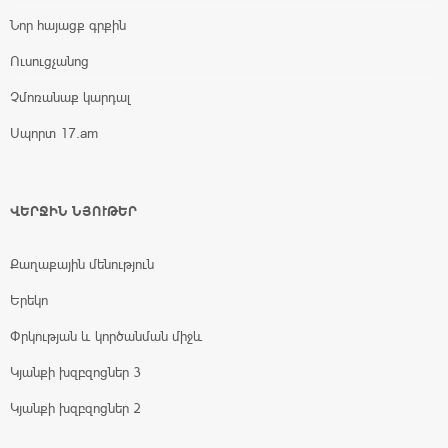
Նոր հայացք գրքին
Ուսուցչանոց
Չմոռանաք կարդալ
Սպորտ 17.am
ՎԵՐՋԻՆ ՆՅՈՒԹԵՐ
Քաղաքային մենություն
Երեկո
Փրկության և կործանման միջև
Կյանքի խզբզոցներ 3
Կյանքի խզբզոցներ 2