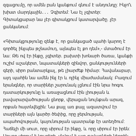
զգացումը, որ ամեն բան կյանքում գնում է անդունդը։ Ինչո՞ւ
խիստ մարդկային․․․ Չգիտեմ։ Նա էլ չգիտեր։
Գիտակցաբար նա չէր գիտակցում կատարվածը. չէր
ցանկանում։
«Գիտակցությունը զենք է, որ ցանկացած պահի կարող է
գործել ինչպես թշնամուդ, այնպես էլ քո դեմ»,- մտածում էր
նա։ Թե ով էր ինքը, չգիտեր. բախտի խոնարհ ծառա, կյանքի
ուշիմ աշակերտ, նպատակների զինվոր, ցանկությունների
գերի, սիրո բանտարկյալ, թե լիարժեք հիմար։ Հավանաբար,
այդ պահին նա ամեն ինչ էր և ոչինչ միաժամանակ։ Բազում
երանգներ, որ տարիներ շարունակ լցնում էին նրա հոգու
դատարկությունը և առաջացնում էին լիության և
բավարարվածության ցնորք, վերացան նույնքան արագ,
որքան հայտնվեցին։ Նա քայլ առ քայլ ազատվում էր
տարիների այն կարծր ծեփից, որը ջերմության,
ապահովության, կայունության պատրանք էր ստեղծում։
Հաճելի մի սուտ, որը սիրում էր ինքը, և որը սիրում էր իրեն։
Սուտը սիրում է կույրերի, սնվում է այդ թշվառների ներքին