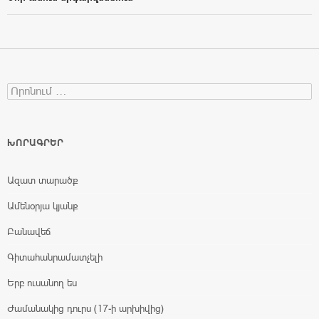
Search for:
ԽՈՐԱԳՐԵՐ
Ազատ տարածք
Ամենօրյա կյանք
Բանավեճ
Գիտահանրամատչելի
Երբ ուսանող ես
Ժամանակից դուրս (17-ի արխիվից)