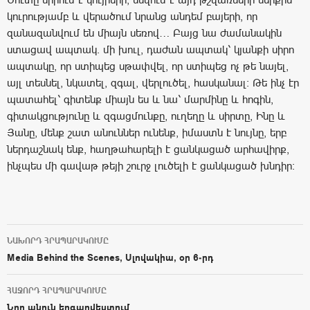
կուրությամբ և վերածում նրանց անդեմ բայերի, որ
զանազանվում են միայն սեռով… Բայց նա ժամանակին
ստացավ ապտակ. մի խուլ, դաժան ապտակ՝ կյանքի սիրո
ապտակը, որ ստիպեց սթափվել, որ ստիպեց ոչ թե նայել,
այլ տեսնել, նկատել, զգալ, վերլուծել, հասկանալ։ Թե ինչ էր
պատահել՝ գիտենք միայն ես և նա՝ մարմինը և հոգին,
գիտակցությունը և զգացմունքը, ուղեղը և սիրտը, Ինը և
Յանը, մենք շատ անուններ ունենք, իմաստն է նույնը, երբ
ներդաշնակ ենք, հաղթահարելի է ցանկացած արհավիրք,
ինչպես մի գավաթ թեյի շուրջ լուծելի է ցանկացած խնդիր։
ՆԱԽՈՐԴ ՀՐԱՊԱՐԱԿՈՒՄԸ
Post navigation
Media Behind the Scenes, Սլովակիա, օր 6-րդ
ՀԱՋՈՐԴ ՀՐԱՊԱՐԱԿՈՒՄԸ
Նոր անուն երգարվեստում