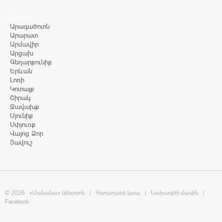
Մարզեր
Արագածոտն
Արարատ
Արմավիր
Արցախ
Գեղարքունիք
Երևան
Լոռի
Կոտայք
Շիրակ
Ջավախք
Սյունիք
Սփյուռք
Վայոց Ձոր
Տավուշ
© 2026
«Մանանա» կենտրոն
|
Հետադարձ կապ
|
Նախագծի մասին
|
Facebook