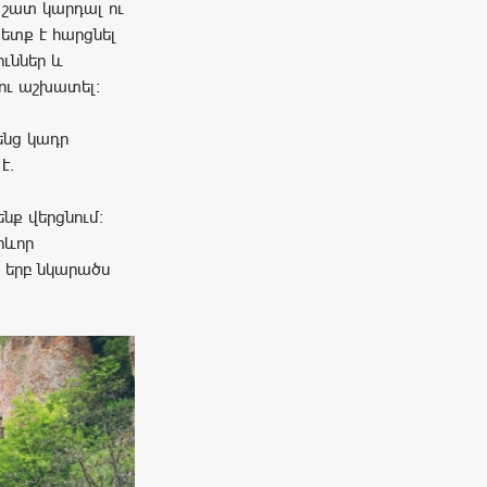
 շատ կարդալ ու
Պետք է հարցնել
ւններ և
ու աշխատել:
ենց կադր
է.
նք վերցնում։
րևոր
, երբ նկարածս