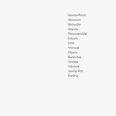
Մարզեր
Արագածոտն
Արարատ
Արմավիր
Արցախ
Գեղարքունիք
Երևան
Լոռի
Կոտայք
Շիրակ
Ջավախք
Սյունիք
Սփյուռք
Վայոց Ձոր
Տավուշ