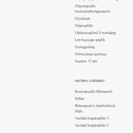
Միջազգային
համագործակցություն
Մշակույթ
Մրցույթներ
Ներկայացնում է ուսուցիչը
Նոր հայացք գրքին
Ուսուցչանոց
Չմոռանաք կարդալ
Սպորտ 17.am
ՎԵՐՋԻՆ ՆՅՈՒԹԵՐ
Քաղաքային մենություն
Երեկո
Փրկության և կործանման
միջև
Կյանքի խզբզոցներ 3
Կյանքի խզբզոցներ 2