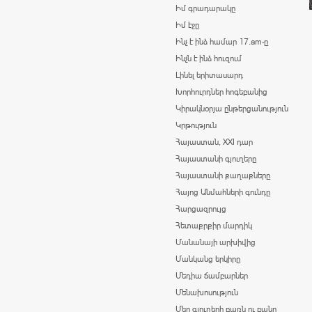
Իմ գրադարակը
Իմ էջը
Ինչ է ինձ համար 17.am-ը
Ինչն է ինձ հուզում
Լինել երիտասարդ
Խորհուրդներ հոգեբանից
Կիրակնօրյա ընթերցանություն
Կրթություն
Հայաստան, XXI դար
Հայաստանի գյուղերը
Հայաստանի քաղաքները
Հայոց Անմահների գունդը
Հարցազրույց
Հետաքրքիր մարդիկ
Մանանայի արխիվից
Մանկանց երկիրը
Մեդիա ճամբարներ
Մենախոսություն
Մեր գյուղերի բառն ու բանը