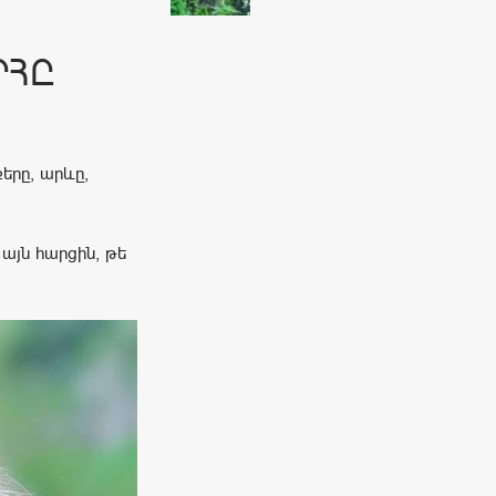
ՐՀԸ
երը, արևը,
այն հարցին, թե