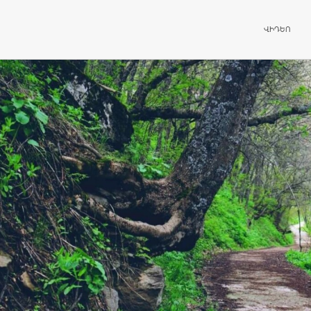
ԱՆՑՆԵԼ ԲՈ
ՎԻԴԵՈ