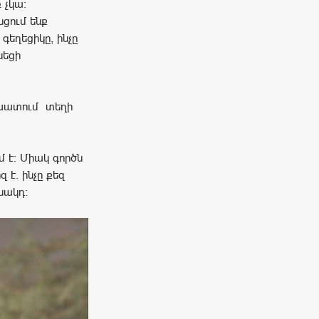
 չկա:
նցում ենք
 գեղեցիկը, ինչը
սեցի
շխատում տեղի
մ է: Միակ գործն
զ է. ինչը քեզ
նակդ։