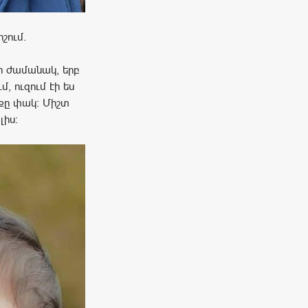
շում.
ի ժամանակ, երբ
 ուզում էի ես
չքը փակ: Միշտ
լիս: