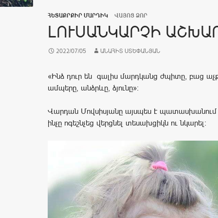
ՀԵՏԱՔՐՔԻՐ ՄԱՐԴԻԿ
ՎԱՅՈՑ ՁՈՐ
ԼՈՒՍԱՆԿԱՐՉԻ ԱՇԽԱ
2022/07/05
ԱՆԱՀԻՏ ՍՏԵՓԱՆՅԱՆ
«Ինձ դուր են գալիս մարդկանց ժպիտը, բաց աչք
ամպերը, անձրևը, ձյունը»:
Վարդան Մովսիսյանը այսպես է պատասխանում 
ինչը ոգեշնչեց վերցնել տեսախցիկն ու նկարել։