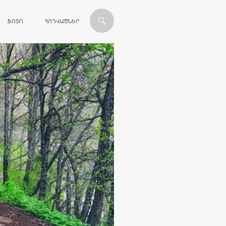
ՎԱՆԴԱԿՈՒԹՅԱՆԸ
ՖՈՏՈ
ՀՈԴՎԱԾՆԵՐ