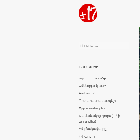
Որոնում
Search for:
ԽՈՐԱԳՐԵՐ
Ազատ տարածք
Ամենօրյա կյանք
Բանավեճ
Գիտահանրամատչելի
Երբ ուսանող ես
Ժամանակից դուրս (17-ի
արխիվից)
Իմ բնակավայրը
Իմ գյուղը