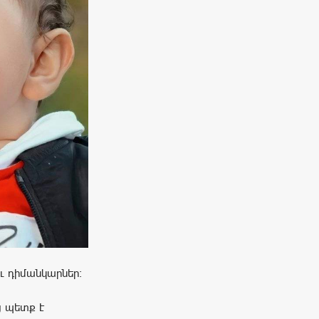
ւ դիմանկարներ։
յց պետք է