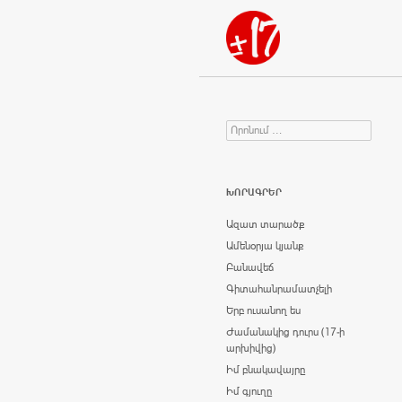
Որոնում
Search for:
ԽՈՐԱԳՐԵՐ
Ազատ տարածք
Ամենօրյա կյանք
Բանավեճ
Գիտահանրամատչելի
Երբ ուսանող ես
Ժամանակից դուրս (17-ի
արխիվից)
Իմ բնակավայրը
Իմ գյուղը