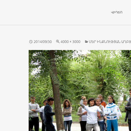
ԱՆՑՆԵԼ ԲՈ
ՎԻԴԵՈ
2014/09/30
4000 × 3000
ՄԵՐ ԻՆՔՆՈՒԹՅԱՆ ԱՂԲՅ