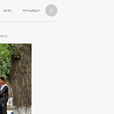
ՎԱՆԴԱԿՈՒԹՅԱՆԸ
ՖՈՏՈ
ՀՈԴՎԱԾՆԵՐ
ՈՒՐԸ