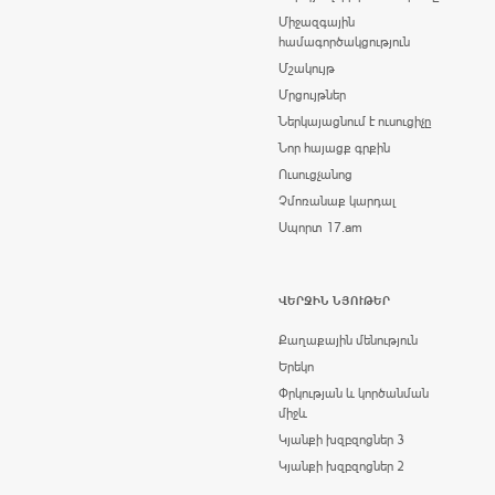
Միջազգային
համագործակցություն
Մշակույթ
Մրցույթներ
Ներկայացնում է ուսուցիչը
Նոր հայացք գրքին
Ուսուցչանոց
Չմոռանաք կարդալ
Սպորտ 17.am
ՎԵՐՋԻՆ ՆՅՈՒԹԵՐ
Քաղաքային մենություն
Երեկո
Փրկության և կործանման
միջև
Կյանքի խզբզոցներ 3
Կյանքի խզբզոցներ 2