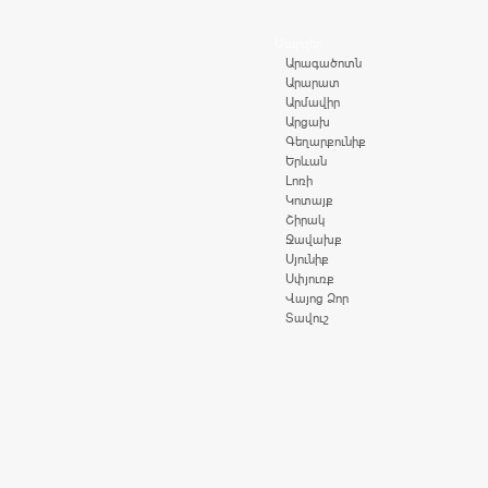
Մարզեր
Արագածոտն
Արարատ
Արմավիր
Արցախ
Գեղարքունիք
Երևան
Լոռի
Կոտայք
Շիրակ
Ջավախք
Սյունիք
Սփյուռք
Վայոց Ձոր
Տավուշ