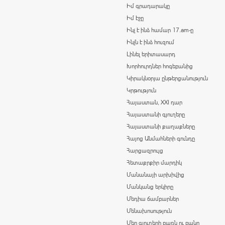
Իմ գրադարակը
Իմ էջը
Ինչ է ինձ համար 17.am-ը
Ինչն է ինձ հուզում
Լինել երիտասարդ
Խորհուրդներ հոգեբանից
Կիրակնօրյա ընթերցանություն
Կրթություն
Հայաստան, XXI դար
Հայաստանի գյուղերը
Հայաստանի քաղաքները
Հայոց Անմահների գունդը
Հարցազրույց
Հետաքրքիր մարդիկ
Մանանայի արխիվից
Մանկանց երկիրը
Մեդիա ճամբարներ
Մենախոսություն
Մեր գյուղերի բառն ու բանը