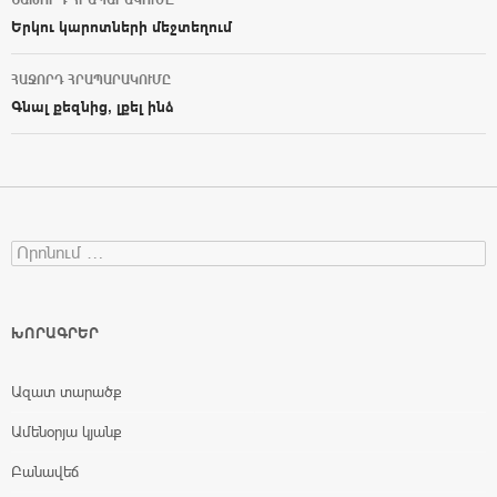
Post navigation
Երկու կարոտների մեջտեղում
ՀԱՋՈՐԴ ՀՐԱՊԱՐԱԿՈՒՄԸ
Գնալ քեզնից, լքել ինձ
Search for:
ԽՈՐԱԳՐԵՐ
Ազատ տարածք
Ամենօրյա կյանք
Բանավեճ