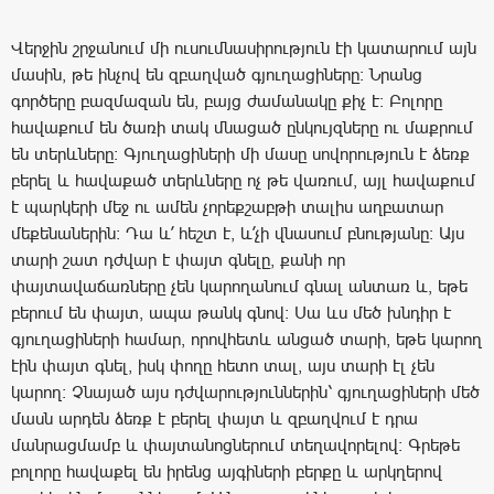
Վերջին շրջանում մի ուսումնասիրություն էի կատարում այն
մասին, թե ինչով են զբաղված գյուղացիները։ Նրանց
գործերը բազմազան են, բայց ժամանակը քիչ է։ Բոլորը
հավաքում են ծառի տակ մնացած ընկույզները ու մաքրում
են տերևները։ Գյուղացիների մի մասը սովորություն է ձեռք
բերել և հավաքած տերևները ոչ թե վառում, այլ հավաքում
է պարկերի մեջ ու ամեն չորեքշաբթի տալիս աղբատար
մեքենաներին։ Դա և՛ հեշտ է, և՛չի վնասում բնությանը։ Այս
տարի շատ դժվար է փայտ գնելը, քանի որ
փայտավաճառները չեն կարողանում գնալ անտառ և, եթե
բերում են փայտ, ապա թանկ գնով։ Սա ևս մեծ խնդիր է
գյուղացիների համար, որովհետև անցած տարի, եթե կարող
էին փայտ գնել, իսկ փողը հետո տալ, այս տարի էլ չեն
կարող։ Չնայած այս դժվարություններին՝ գյուղացիների մեծ
մասն արդեն ձեռք է բերել փայտ և զբաղվում է դրա
մանրացմամբ և փայտանոցներում տեղավորելով։ Գրեթե
բոլորը հավաքել են իրենց այգիների բերքը և արկղերով