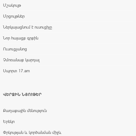
Մշակույթ
Մրցույթներ
Ներկայացնում է ուսուցիչը
Նոր հայացք գրքին
Ուսուցչանոց
Չմոռանաք կարդալ
Սպորտ 17.am
ՎԵՐՋԻՆ ՆՅՈՒԹԵՐ
Քաղաքային մենություն
Երեկո
Փրկության և կործանման միջև