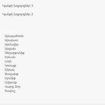
Կյանքի խզբզոցներ 3
Կյանքի խզբզոցներ 2
Մարզեր
Արագածոտն
Արարատ
Արմավիր
Արցախ
Գեղարքունիք
Երևան
Լոռի
Կոտայք
Շիրակ
Ջավախք
Սյունիք
Սփյուռք
Վայոց Ձոր
Տավուշ