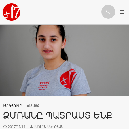
Որոնում
ԱՆՑՆԵԼ ԲՈՎԱՆԴԱԿՈՒԹՅԱՆԸ
ԻՄ ԳՅՈՒՂԸ
ԿՈՏԱՅՔ
ՁՄՌԱՆԸ ՊԱՏՐԱՍՏ ԵՆՔ
2017/11/14
ԼԱՈՒՐԱ ՍԵԿՈՅԱՆ