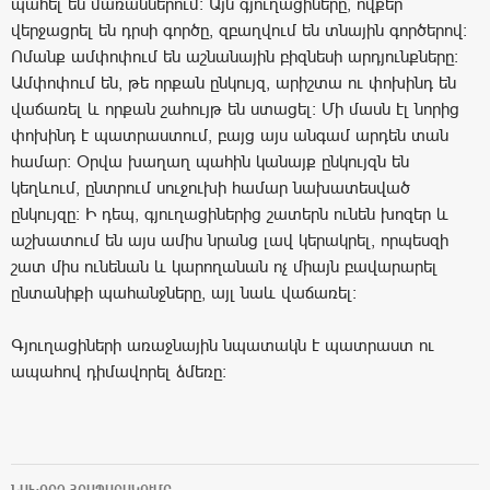
պահել են մառաններում։ Այն գյուղացիները, ովքեր
վերջացրել են դրսի գործը, զբաղվում են տնային գործերով։
Ոմանք ամփոփում են աշնանային բիզնեսի արդյունքները։
Ամփոփում են, թե որքան ընկույզ, արիշտա ու փոխինդ են
վաճառել և որքան շահույթ են ստացել։ Մի մասն էլ նորից
փոխինդ է պատրաստում, բայց այս անգամ արդեն տան
համար։ Օրվա խաղաղ պահին կանայք ընկույզն են
կեղևում, ընտրում սուջուխի համար նախատեսված
ընկույզը։ Ի դեպ, գյուղացիներից շատերն ունեն խոզեր և
աշխատում են այս ամիս նրանց լավ կերակրել, որպեսզի
շատ միս ունենան և կարողանան ոչ միայն բավարարել
ընտանիքի պահանջները, այլ նաև վաճառել։
Գյուղացիների առաջնային նպատակն է պատրաստ ու
ապահով դիմավորել ձմեռը։
ՆԱԽՈՐԴ ՀՐԱՊԱՐԱԿՈՒՄԸ