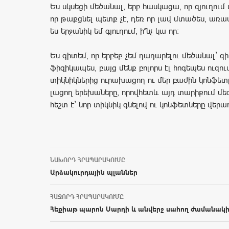
Ես սկսեցի մեծանալ, երբ հասկացա, որ գյուղում 
որ թաքցնել պետք չէ, դեռ որ լավ մտածես, առավե
ես երջանիկ եմ գյուղում, ի՞նչ կա որ:
Ես գիտեմ, որ երբեք չեմ դադարելու մեծանալ` 
ֆիզիկապես, բայց մենք բոլորս էլ հոգեպես ուզում
տիկնիկներից ուրախացող ու մեր բաժին կոնֆետը
լացող երեխաները, որովհետև այդ տարիքում մե
հեշտ է` նոր տիկնիկ գնելով ու կոնֆետները վերա
ՆԱԽՈՐԴ ՀՐԱՊԱՐԱԿՈՒՄԸ
Post navigation
Արձակուրդային պլաններ
ՀԱՋՈՐԴ ՀՐԱՊԱՐԱԿՈՒՄԸ
Հեքիաթ պարոն Սարդի և անվերջ սահող ժամանակի