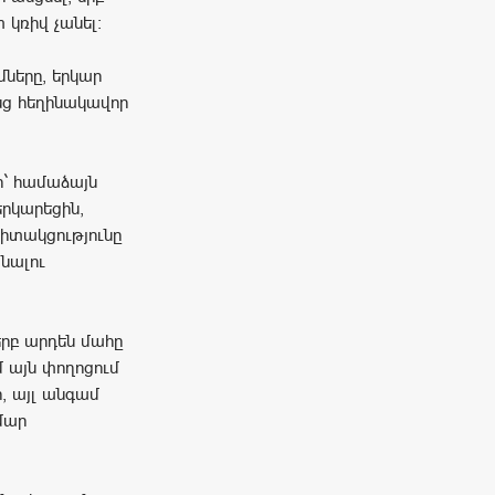
 կռիվ չանել:
մները, երկար
նց հեղինակավոր
էի` համաձայն
երկարեցին,
գիտակցությունը
նալու
երբ արդեն մահը
ամ այն փողոցում
, այլ անգամ
մար