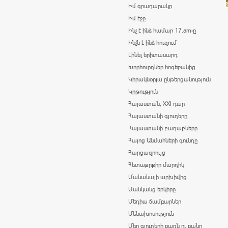
Իմ գրադարակը
Իմ էջը
Ինչ է ինձ համար 17.am-ը
Ինչն է ինձ հուզում
Լինել երիտասարդ
Խորհուրդներ հոգեբանից
Կիրակնօրյա ընթերցանություն
Կրթություն
Հայաստան, XXI դար
Հայաստանի գյուղերը
Հայաստանի քաղաքները
Հայոց Անմահների գունդը
Հարցազրույց
Հետաքրքիր մարդիկ
Մանանայի արխիվից
Մանկանց երկիրը
Մեդիա ճամբարներ
Մենախոսություն
Մեր գյուղերի բառն ու բանը