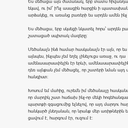
Ես մեծացա այն ժամանակ, երբ տատս հիվանդա
եկավ, ու իմ` ի՞նչ ասացին հարցին ի պատասխան
արձակեց, ու առանց բառերի ես արդեն ամեն ինչ
Ես մեծացա, երբ սկսեցի նկատել հորս` արդեն 
շատացած սպիտակ մազերը:
Մեծանալն ինձ համար հասկանալն էր այն, որ ես մի
այնպես, ինչպես չեմ եղել լինելուցս առաջ, ու դա
ամենասարսափելին էր երևի, ամենասարսափելին
դեռ այնքան չեմ մեծացել, որ շատերի նման այդ 
հանգիստ:
Խոսում եմ մահից, ուրեմն իմ մեծանալը հասկանա
որ մարդիկ շատ հաճախ ինչ-որ մեկի հոգեհանգստ
պարտքի զգացումից ելնելով, որ այդ մարդու հ
հանկարծ չնեղանան, որ նրանք մեր առիթներին եկե
ցավում է, հարգում էր, ուզում է: