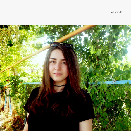
ԱՆՑՆԵԼ ԲՈ
ՎԻԴԵՈ