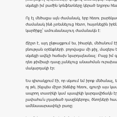
սկսեցի իմ բաժին կոնֆետները կերած եղբորս հետ
Ոչ էլ մեծացա այն ժամանակ, երբ հեռու բարեկա
ժամանակ ինձ չտեսնելուց հետո, հայտնեցին իրե
կարծիքը` ամուսնանալուդ ժամանակն է:
Ճիշտ է, այդ ընթացքում ես, իհարկե, մեծանում 
բնության օրենքների. բոյովացա մի քիչ, մազերս 
սկսեցի ավելի հաճախ նյարդայնանալ: Բայց իմ 
դեռ քիմիայի դասը չանելուց անսահման ուրախա
մակարդակի էր:
Ես գիտակցում էի, որ սկսում եմ իրոք մեծանալ, 
ոչ թե, ինչպես միշտ ինձնից հեռու, գյուղի այս կ
ապրող տատիկի կամ պապիկի կարգավիճակն էր
չափահա՛ս չդարձած դասընկերոջս, ծնողների հա
ամենասարսափելի բառը: