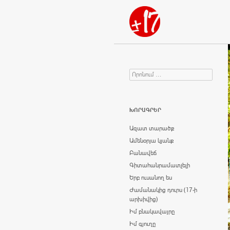
Որոնում
Search for:
ԽՈՐԱԳՐԵՐ
Ազատ տարածք
Ամենօրյա կյանք
Բանավեճ
Գիտահանրամատչելի
Երբ ուսանող ես
Ժամանակից դուրս (17-ի
արխիվից)
Իմ բնակավայրը
Իմ գյուղը