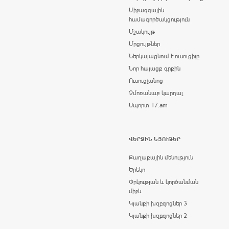
Միջազգային
համագործակցություն
Մշակույթ
Մրցույթներ
Ներկայացնում է ուսուցիչը
Նոր հայացք գրքին
Ուսուցչանոց
Չմոռանաք կարդալ
Սպորտ 17.am
ՎԵՐՋԻՆ ՆՅՈՒԹԵՐ
Քաղաքային մենություն
Երեկո
Փրկության և կործանման
միջև
Կյանքի խզբզոցներ 3
Կյանքի խզբզոցներ 2