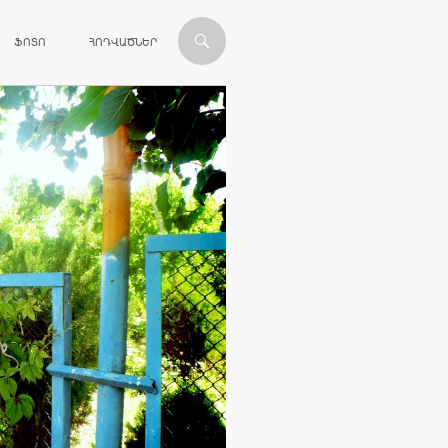
ՎԱՆԴԱԿՈՒԹՅԱՆԸ
ՖՈՏՈ
ՀՈԴՎԱԾՆԵՐ