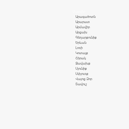
Մարզեր
Արագածոտն
Արարատ
Արմավիր
Արցախ
Գեղարքունիք
Երևան
Լոռի
Կոտայք
Շիրակ
Ջավախք
Սյունիք
Սփյուռք
Վայոց Ձոր
Տավուշ