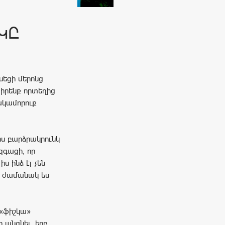
ԿԸ
եցի մերոնց
 իրենք որտեղից
ակամորուք
րս բարձրակրունկ
զգացի, որ
ս ինձ էլ չեն
յդ ժամանակ ես
 «ֆիշկա»
 անցնել, երբ