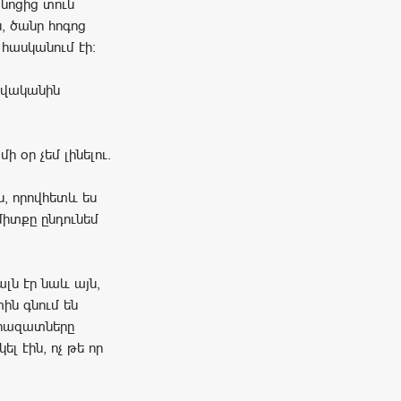
նոցից տուն
, ծանր հոգոց
 հասկանում էի:
բավականին
 օր չեմ լինելու.
, որովհետև ես
միտքը ընդունեմ
լն էր նաև այն,
ին գնում են
արազատները
լ էին, ոչ թե որ