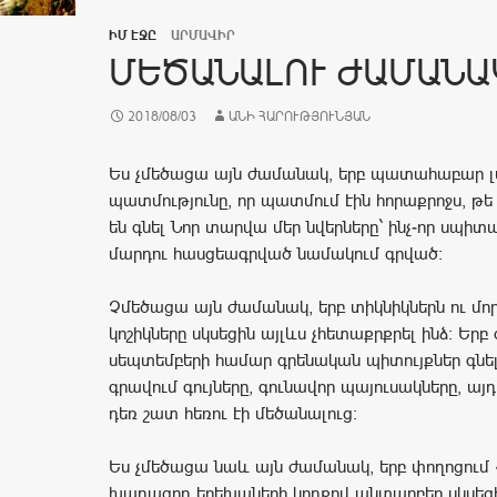
ԻՄ ԷՋԸ
ԱՐՄԱՎԻՐ
ՄԵԾԱՆԱԼՈՒ ԺԱՄԱՆԱ
2018/08/03
ԱՆԻ ՀԱՐՈՒԹՅՈՒՆՅԱՆ
Ես չմեծացա այն ժամանակ, երբ պատահաբար լս
պատմությունը, որ պատմում էին հորաքրոջս, թե
են գնել Նոր տարվա մեր նվերները` ինչ-որ սպիտ
մարդու հասցեագրված նամակում գրված:
Չմեծացա այն ժամանակ, երբ տիկնիկներն ու մո
կոշիկները սկսեցին այլևս չհետաքրքրել ինձ: Երբ 
սեպտեմբերի համար գրենական պիտույքներ գնելի
գրավում գույները, գունավոր պայուսակները, ա
դեռ շատ հեռու էի մեծանալուց:
Ես չմեծացա նաև այն ժամանակ, երբ փողոցում
խաղացող երեխաների կողքով անտարբեր սկսեցի