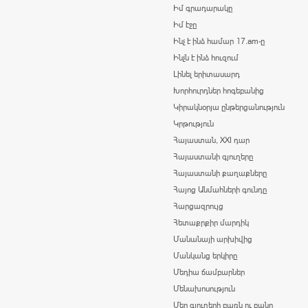
Իմ գրադարակը
Իմ էջը
Ինչ է ինձ համար 17.am-ը
Ինչն է ինձ հուզում
Լինել երիտասարդ
Խորհուրդներ հոգեբանից
Կիրակնօրյա ընթերցանություն
Կրթություն
Հայաստան, XXI դար
Հայաստանի գյուղերը
Հայաստանի քաղաքները
Հայոց Անմահների գունդը
Հարցազրույց
Հետաքրքիր մարդիկ
Մանանայի արխիվից
Մանկանց երկիրը
Մեդիա ճամբարներ
Մենախոսություն
Մեր գյուղերի բառն ու բանը