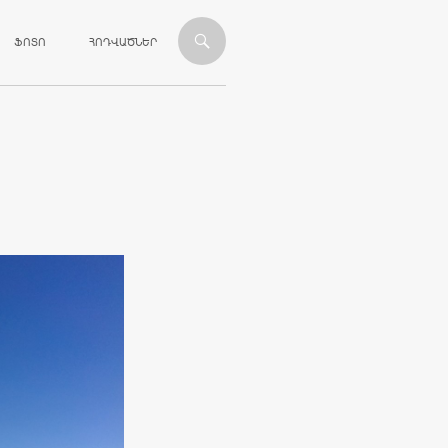
ՎԱՆԴԱԿՈՒԹՅԱՆԸ
ՖՈՏՈ
ՀՈԴՎԱԾՆԵՐ