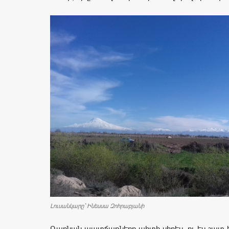
Լուսանկարը` Ինեսսա Զոհրաբյանի
Գարնան պատճառները պիտի սիրես, ու ես շատ 