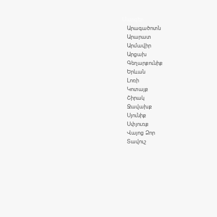
Մարզեր
Արագածոտն
Արարատ
Արմավիր
Արցախ
Գեղարքունիք
Երևան
Լոռի
Կոտայք
Շիրակ
Ջավախք
Սյունիք
Սփյուռք
Վայոց Ձոր
Տավուշ