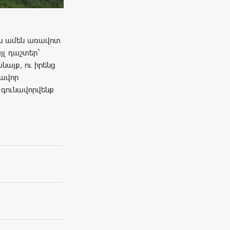
են ամեն առավոտ
յլ դաշտեր`
այք, ու իրենց
քավոր
 գունավորվենք