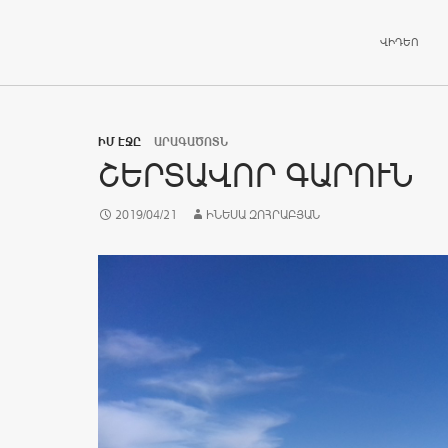
ԱՆՑՆԵԼ ԲՈ
ՎԻԴԵՈ
ԻՄ ԷՋԸ
ԱՐԱԳԱԾՈՏՆ
ՇԵՐՏԱՎՈՐ ԳԱՐՈՒՆ
2019/04/21
ԻՆԵՍԱ ԶՈՀՐԱԲՅԱՆ