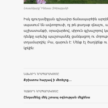
Լուսանկարը` Ինեսսա Զոհրաբյանի
Իսկ գյուղամիջյան գլխավոր ճանապարհին արդ
սպասում են ավտոբուսի, ոչ թե քաղաք գնալու, ա
աշխատանքի, օրավարձով, սիրուն գլխաշորով կան
դեմքը արևից պաշտպանել ցանկացող ու մորու
տղամարդիկ: Բա, գարուն է: Մենք էլ ծաղկենք ու
կրկին:
ՆԱԽՈՐԴ ՀՐԱՊԱՐԱԿՈՒՄԸ
Post navigation
Քրիստոս հարյավ ի մեռելոց…
ՀԱՋՈՐԴ ՀՐԱՊԱՐԱԿՈՒՄԸ
Ընդամենը մեկ շտապ օգնության մեքենա