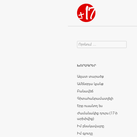
Որոնում
Search for:
ԽՈՐԱԳՐԵՐ
Ազատ տարածք
Ամենօրյա կյանք
Բանավեճ
Գիտահանրամատչելի
Երբ ուսանող ես
Ժամանակից դուրս (17-ի
արխիվից)
Իմ բնակավայրը
Իմ գյուղը