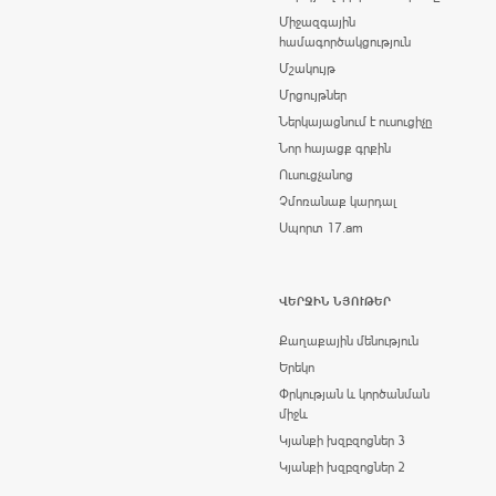
Միջազգային
համագործակցություն
Մշակույթ
Մրցույթներ
Ներկայացնում է ուսուցիչը
Նոր հայացք գրքին
Ուսուցչանոց
Չմոռանաք կարդալ
Սպորտ 17.am
ՎԵՐՋԻՆ ՆՅՈՒԹԵՐ
Քաղաքային մենություն
Երեկո
Փրկության և կործանման
միջև
Կյանքի խզբզոցներ 3
Կյանքի խզբզոցներ 2