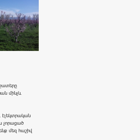
 շատերը
նան մինչև
ւ էլեկտրական
իս չորացած
մենք մեզ հաշիվ