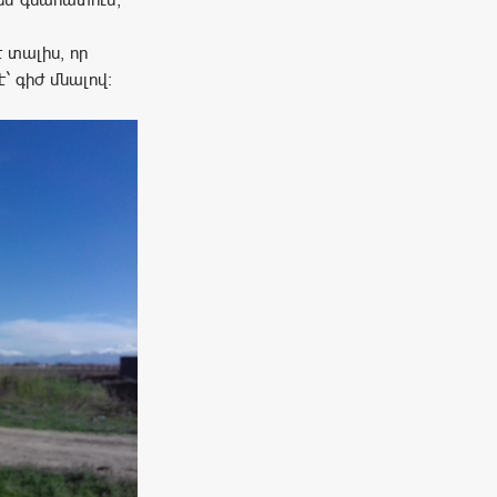
 տալիս, որ
` գիժ մնալով: