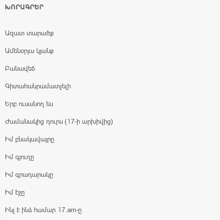
ԽՈՐԱԳՐԵՐ
Ազատ տարածք
Ամենօրյա կյանք
Բանավեճ
Գիտահանրամատչելի
Երբ ուսանող ես
Ժամանակից դուրս (17-ի արխիվից)
Իմ բնակավայրը
Իմ գյուղը
Իմ գրադարակը
Իմ էջը
Ինչ է ինձ համար 17.am-ը