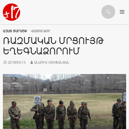
Որոնում
ԱՆՑՆԵԼ ԲՈՎԱՆԴԱԿՈՒԹՅԱՆԸ
ԱԶԱՏ ՏԱՐԱԾՔ
ՎԱՅՈՑ ՁՈՐ
ՌԱԶՄԱԿԱՆ ՄՐՑՈՒՅԹ
ԵՂԵԳՆԱՁՈՐՈՒՄ
2018/03/13
ԱՆԱՀԻՏ ՍՏԵՓԱՆՅԱՆ