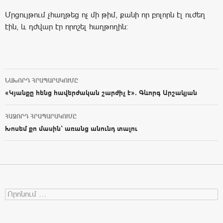
Մրցույթում չհաղթեց ոչ մի թիմ, քանի որ բոլորն էլ ուժեղ
էին, և դժվար էր որոշել հաղթողին:
ՆԱԽՈՐԴ ՀՐԱՊԱՐԱԿՈՒՄԸ
Post navigation
«Կյանքը հենց հավերժական շարժիչ է». Գևորգ Արշակյան
ՀԱՋՈՐԴ ՀՐԱՊԱՐԱԿՈՒՄԸ
Խոսեմ քո մասին՝ առանց անունդ տալու
Search for: