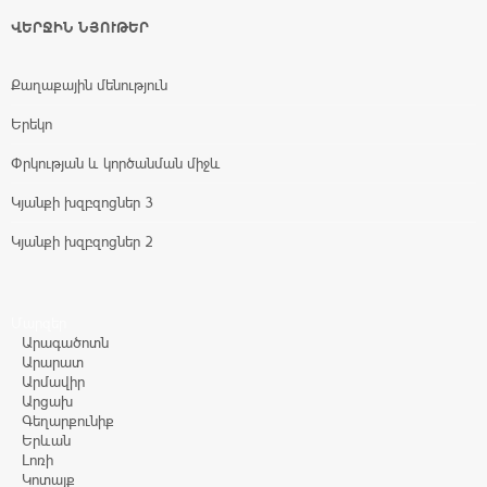
ՎԵՐՋԻՆ ՆՅՈՒԹԵՐ
Քաղաքային մենություն
Երեկո
Փրկության և կործանման միջև
Կյանքի խզբզոցներ 3
Կյանքի խզբզոցներ 2
Մարզեր
Արագածոտն
Արարատ
Արմավիր
Արցախ
Գեղարքունիք
Երևան
Լոռի
Կոտայք