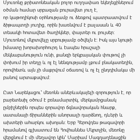
Մյուռոնը քրիստոնեական բոլոր ուղղափառ եկեղեցիներում
օծման համար սրբազան բուրավետ յուղ է,
որ կաթողիկոսի օրհնությամբ ու ձեռքով պատրաստվում է
ձիթապտղի յուղից, որին խառնվում է բալասան և 40
տեսակի հոտավետ ծաղիկներ, փայտեր ու բույսեր:
Մյուռոնով մկրտվելը սրբությամբ օծվելն է: Իսկ այս նյութի
իմաստը խորախորհուրդ և էապես հրաշալի
մեկնաբանություն ունի, քանզի երկբայական փութով չի
փոխում իր տեղը և ոչ էլ նենգությամբ լքում բնակատեղին,
որովհետև այն չի մաքրվում օճառով և ոչ էլ ընդդիմակա մի
բանով արտաքսվում:
Ըստ Նարեկացու՝ մեռոնն աներևակայելի զորություն է, որ
բարետեսիլ օծում է բռնամարտիկ, մերկամրցանակ
ըմբիշներին որպես զորավոր ճգնավորական հնարք,
սատանայի ճիրաններին անորսալի դարձնող, դևերի և
ախտերի ահարկու ախոյան։ Երբ Հերովդես թագավորի
հրամանով գլխատում են Հովհաննես Մկրտչին, մեռոնը
վերցնում է մի մեղավոր կին՝ Մարիամ Մագդաղենացին