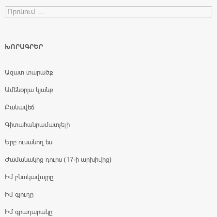
Search for:
ԽՈՐԱԳՐԵՐ
Ազատ տարածք
Ամենօրյա կյանք
Բանավեճ
Գիտահանրամատչելի
Երբ ուսանող ես
Ժամանակից դուրս (17-ի արխիվից)
Իմ բնակավայրը
Իմ գյուղը
Իմ գրադարակը