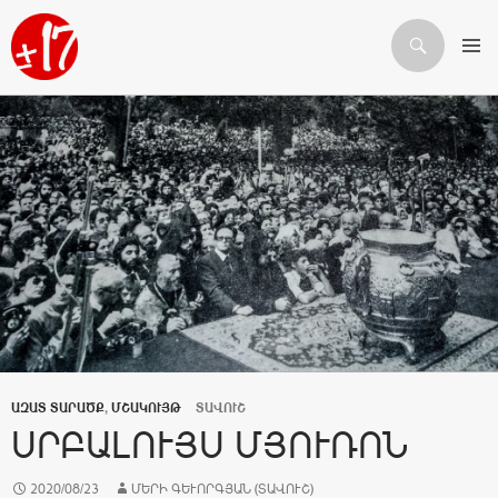
Որոնում
ԱՆՑՆԵԼ ԲՈՎԱՆԴԱԿՈՒԹՅԱՆԸ
ԱԶԱՏ ՏԱՐԱԾՔ
,
ՄՇԱԿՈՒՅԹ
ՏԱՎՈՒՇ
ՍՐԲԱԼՈՒՅՍ ՄՅՈՒՌՈՆ
2020/08/23
ՄԵՐԻ ԳԵՒՈՐԳՅԱՆ (ՏԱՎՈՒՇ)