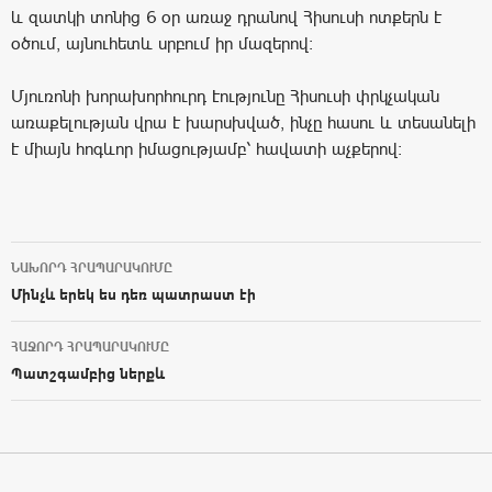
և զատկի տոնից 6 օր առաջ դրանով Հիսուսի ոտքերն է
օծում, այնուհետև սրբում իր մազերով։
Մյուռոնի խորախորհուրդ էությունը Հիսուսի փրկչական
առաքելության վրա է խարսխված, ինչը հասու և տեսանելի
է միայն հոգևոր իմացությամբ՝ հավատի աչքերով։
ՆԱԽՈՐԴ ՀՐԱՊԱՐԱԿՈՒՄԸ
Post navigation
Մինչև երեկ ես դեռ պատրաստ էի
ՀԱՋՈՐԴ ՀՐԱՊԱՐԱԿՈՒՄԸ
Պատշգամբից ներքև