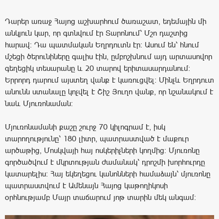
Դարեր առաջ Հայոց աշխարհում ծառաշատ, եդեմային մի
անկյուն կար, որ գտնվում էր Տարոնում՝ Մշո դաշտից
հարավ: Դա պատմական Եղրդուտն էր: Ասում են՝ հնում
մշեցի ծերունիները գալիս էին, ըմբոշխնում այդ արտասովոր
գեղեցիկ տեսարանը և 20 տարով երիտասարդանում:
Երրորդ դարում այստեղ վանք է կառուցվել: Մինչև Եղրդուտ
անունն ստանալը կոչվել է Շիշ Յուղո վանք, որ նշանակում է
նաև Մյուռոնաման:
Մյուռոնամանի քաշը շուրջ 70 կիլոգրամ է, իսկ
տարողությունը՝ 180 լիտր, պատրաստված է մաքուր
արծաթից, Մոսկվայի հայ ոսկերիչների կողմից։ Մյուռոնը
գործածվում է մկրտության ժամանակ՝ դրոշմի խորհուրդը
կատարելիս։ Հայ եկեղեցու կանոնների համաձայն՝ մյուռոնը
պատրաստվում է Ամենայն Հայոց կաթողիկոսի
օրհնությամբ Մայր տաճարում յոթ տարին մեկ անգամ։