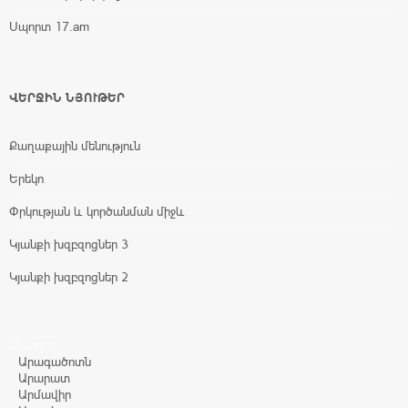
Սպորտ 17.am
ՎԵՐՋԻՆ ՆՅՈՒԹԵՐ
Քաղաքային մենություն
Երեկո
Փրկության և կործանման միջև
Կյանքի խզբզոցներ 3
Կյանքի խզբզոցներ 2
Մարզեր
Արագածոտն
Արարատ
Արմավիր