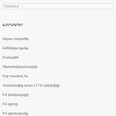
Search for:
ԽՈՐԱԳՐԵՐ
Ազատ տարածք
Ամենօրյա կյանք
Բանավեճ
Գիտահանրամատչելի
Երբ ուսանող ես
Ժամանակից դուրս (17-ի արխիվից)
Իմ բնակավայրը
Իմ գյուղը
Իմ գրադարակը