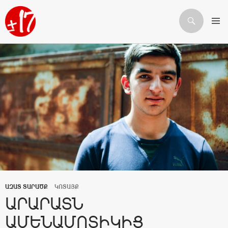
Որոնում
ԱՆՑՆԵԼ ԲՈՎԱՆԴԱԿՈՒԹՅԱՆԸ
ԱԶԱՏ ՏԱՐԱԾՔ
ԿՈՏԱՅՔ
ԱՐԱՐԱՏՆ
ԱՄԵՆԱՄՈՏԻԿԻՑ