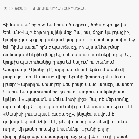
2016/09/25
ԱՐՄԱՆ ԱՐՇԱԿ-ՇԱՀԲԱԶՅԱՆ
Հիմա ասեմ` որտեղ եմ հոդվածս գրում, ծիծաղելի կթվա:
Երևան-Վայք երթուղայինի մեջ։ Հա, հա, ճիշտ կարդացիք,
կարիք չկա երկրորդ անգամ կարդալու, «տրանսպորտի» մեջ
եմ։ Հիմա ասեմ` որն է պատճառը, որ այս անհարմար
ճանապարհներին վերցրեցի հեռախոսս ու սկսեցի գրել: Այ,
կողքիս պատուհանից դուրս եմ նայում ու տեսնում
Արարատը: Գիտեք, չէ՞, այնքան մոտ է երևում ամեն մի
քարակույտը, Մասսյաց վիհը, երանի ֆոտոխցիկս մոտս
լիներ: Վարորդին կխնդրեի մեկ րոպե կանգ առներ, նկարեի։
Նայում եմ պատուհանից դուրս ու մտքումս անընդհատ
կրկնում «Արարատն ամենամոտիկից»: Հա, դե մեր տունը
այն տներից չէ, որի պատուհանից ամեն առավոտ երևում է
«Մասիսի լուսապսակ գագաթը», ինչպես ասվում է
գովազդներում: Թվում է, թե վարորդը աջ թեքվի ու գնա
ուղիղ, մի քանի րոպեից կհասնենք: Երանի բոլոր
վարորդները այս ճանապարհը աջ թեքվեն ու ուղիղ գնան`