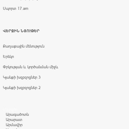
Սպորտ 17.am
ՎԵՐՋԻՆ ՆՅՈՒԹԵՐ
Քաղաքային մենություն
Երեկո
Փրկության և կործանման միջև
Կյանքի խզբզոցներ 3
Կյանքի խզբզոցներ 2
Մարզեր
Արագածոտն
Արարատ
Արմավիր