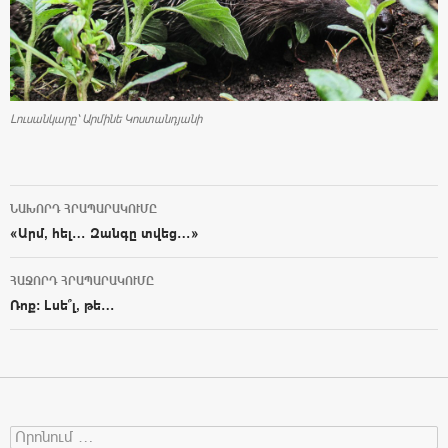
Լուսանկարը՝ Արմինե Կոստանդյանի
ՆԱԽՈՐԴ ՀՐԱՊԱՐԱԿՈՒՄԸ
Post navigation
«Արմ, հել… Զանգը տվեց…»
ՀԱՋՈՐԴ ՀՐԱՊԱՐԱԿՈՒՄԸ
Ռոք: Լսե՞լ, թե…
Search for: