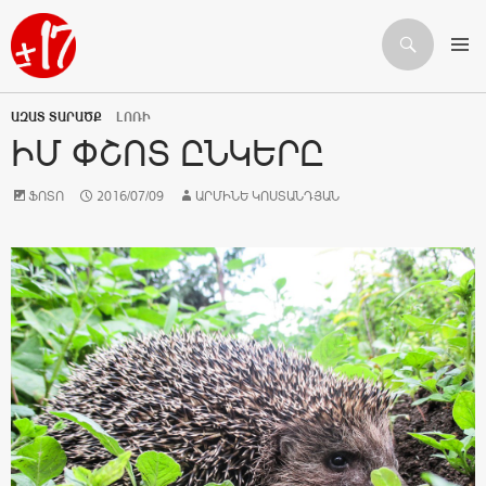
Որոնում
ԱՆՑՆԵԼ ԲՈՎԱՆԴԱԿՈՒԹՅԱՆԸ
ԱԶԱՏ ՏԱՐԱԾՔ
ԼՈՌԻ
ԻՄ ՓՇՈՏ ԸՆԿԵՐԸ
ՖՈՏՈ
2016/07/09
ԱՐՄԻՆԵ ԿՈՍՏԱՆԴՅԱՆ