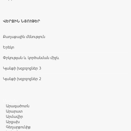
ՎԵՐՋԻՆ ՆՅՈՒԹԵՐ
Քաղաքային մենություն
Երեկո
Փրկության և կործանման միջև
Կյանքի խզբզոցներ 3
Կյանքի խզբզոցներ 2
Մարզեր
Արագածոտն
Արարատ
Արմավիր
Արցախ
Գեղարքունիք