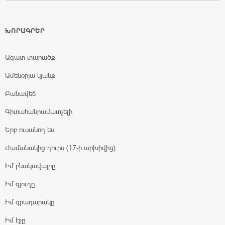
ԽՈՐԱԳՐԵՐ
Ազատ տարածք
Ամենօրյա կյանք
Բանավեճ
Գիտահանրամատչելի
Երբ ուսանող ես
Ժամանակից դուրս (17-ի արխիվից)
Իմ բնակավայրը
Իմ գյուղը
Իմ գրադարակը
Իմ էջը