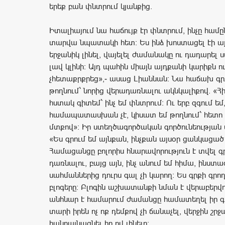
երեք բան փնտրում կյանքից.
Իտալիայում նա հաճույք էր փնտրում, ինչը համը
տարվա նպատակի հետ։ Ես ինձ խոստացել էի ա
երջանիկ լինել, վայելել ժամանակը ու դադարել ս
լավ կլինի։ Այդ պահին միայն այդքանի կարիքն ո
չհետաքրքրեց»,- ասաց Լիաննան։ Նա հաճախ գր
թողնում` նորից վերադառնալու ակնկալիքով. «Հ
հստակ գիտեմ` ինչ եմ փնտրում։ Ու երբ զգում եմ,
համապատասխան չէ, կիսատ եմ թողնում` հետո 
մտքով»։ Իր ստեղծագործական գործունեության 
«Ես գրում եմ այնքան, ինչքան այսօր ցանկացած
Համացանցը բոլորիս հնարավորություն է տվել գրե
դառնալու, բայց այն, ինչ անում եմ հիմա, ինստ
սահմաններից դուրս գալ չի կարող։ Ես գրքի գրող
բլոգերը։ Բլոգին աշխատանքի նման է վերաբերվո
անհնար է համարում ժամանցը համատեղել իր գ
տարի իրեն ոչ ոք դեմքով չի ճանաչել, վերջին շրջ
հանրայնացնել իր ով լինելը։