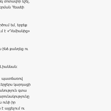
սկ մոտավոր նշել,
երման Հեսսեի
ծում եմ, երբեք
ւմ է «Դեմիանից»
են ինձ քանդեց ու
 Լիաննան։
րա պատճառով
Վերջերս կարդացի
մանություն գտա
շարունակությունը
 ունի իր
է այցելում ու