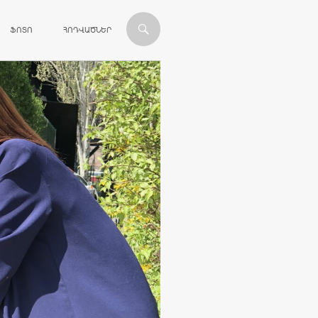
ՎԱՆԴԱԿՈՒԹՅԱՆԸ
ՖՈՏՈ
ՀՈԴՎԱԾՆԵՐ