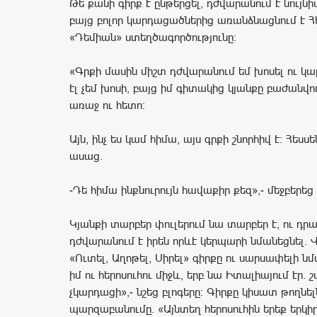
Թե քանի գիրք է ընթերցել, դժվարանում է նույնի
բայց բոլոր կարդացածներից առանձնացնում է Հ
«Դեմիան» ստեղծագործությունը։
«Գրքի մասին միշտ դժվարանում եմ խոսել ու կար
էլ չեմ խոսի, բայց իմ գիտակից կյանքը բաժանվո
առաջ ու հետո։
Այն, ինչ ես կամ հիմա, այս գրքի շնորհիվ է։ Հեսս
ասաց.
-Դե հիմա ինքնուրույն հավաքիր քեզ»,- մեջբերեց
Կյանքի տարբեր փուլերում նա տարբեր է, ու դ
դժվարանում է իրեն որևէ կերպարի նմանեցնել. 
«Ուտել, Աղոթել, Սիրել» գիրքը ու սարսափելի ն
իմ ու հերոսուհու միջև, երբ նա Իտալիայում էր. 
չկարդացի»,- նշեց բլոգերը։ Գիրքը կիսատ թողնելն
պարզաբանումը. «Այնտեղ հերոսուհին երեք երկիր 