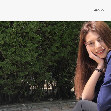
ԱՆՑՆԵԼ ԲՈ
ՎԻԴԵՈ