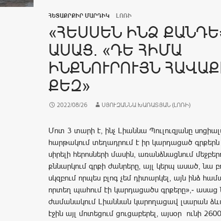
ՀԵՏԱՔՐՔԻՐ ՄԱՐԴԻԿ
ԼՈՌԻ
«ՀԵՍՍԵՆ ԻՆՁ ՔԱՆԴԵ
ԱՍԱՑ. «ԴԵ ՀԻՄԱ
ԻՆՔՆՈՒՐՈՒՅՆ ՀԱՎԱՔ
ՔԵԶ»
2022/08/26
ՍՅՈՒԶԱՆՆԱ ԽԱՌԱՏՅԱՆ (ԼՈՌԻ)
Մոտ 3 տարի է, ինչ Լիաննա Պուլուզյանը սոցիա
հարթակում տեղադրում է իր կարդացած գրքերն
սիրելի հերոսների մասին, առանձնացնում մեջբերո
քննարկում գրքի ժանրերը, այլ կերպ ասած, նա բո
սկզբում որպես բլոգ չեմ դիտարկել, այն ինձ համա
որտեղ պահում էի կարդացածս գրքերը»,- ասաց 
ժամանակում Լիաննան կարողացավ լսարան ձևա
էջին այլ մոտեցում ցուցաբերել, այսօր ունի 260