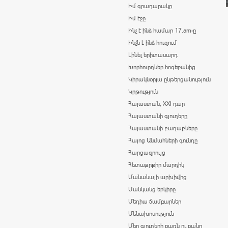
Իմ գրադարակը
Իմ էջը
Ինչ է ինձ համար 17.am-ը
Ինչն է ինձ հուզում
Լինել երիտասարդ
Խորհուրդներ հոգեբանից
Կիրակնօրյա ընթերցանություն
Կրթություն
Հայաստան, XXI դար
Հայաստանի գյուղերը
Հայաստանի քաղաքները
Հայոց Անմահների գունդը
Հարցազրույց
Հետաքրքիր մարդիկ
Մանանայի արխիվից
Մանկանց երկիրը
Մեդիա ճամբարներ
Մենախոսություն
Մեր գյուղերի բառն ու բանը