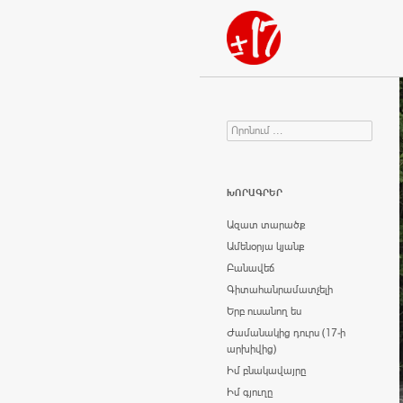
Որոնում
Search for:
ԽՈՐԱԳՐԵՐ
Ազատ տարածք
Ամենօրյա կյանք
Բանավեճ
Գիտահանրամատչելի
Երբ ուսանող ես
Ժամանակից դուրս (17-ի
արխիվից)
Իմ բնակավայրը
Իմ գյուղը