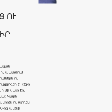
Ց ՈՒ
ԻՐ
լական
 ու պատմում
ւմներն ու
ւքբլոգեր է։ «Էջը
ր մի վայր էր,
նա։ Կարճ
վորել ու արդեն
00-ից ավելի