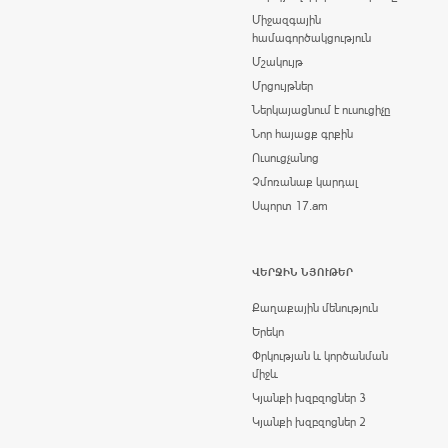
Միջազգային
համագործակցություն
Մշակույթ
Մրցույթներ
Ներկայացնում է ուսուցիչը
Նոր հայացք գրքին
Ուսուցչանոց
Չմոռանաք կարդալ
Սպորտ 17.am
ՎԵՐՋԻՆ ՆՅՈՒԹԵՐ
Քաղաքային մենություն
Երեկո
Փրկության և կործանման
միջև
Կյանքի խզբզոցներ 3
Կյանքի խզբզոցներ 2