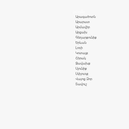
Մարզեր
Արագածոտն
Արարատ
Արմավիր
Արցախ
Գեղարքունիք
Երևան
Լոռի
Կոտայք
Շիրակ
Ջավախք
Սյունիք
Սփյուռք
Վայոց Ձոր
Տավուշ