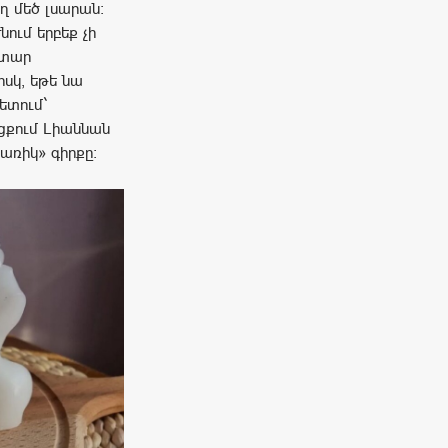
ղ մեծ լսարան։
ում երբեք չի
նիտար
իսկ, եթե նա
ետում`
ցքում Լիաննան
առիկ» գիրքը։