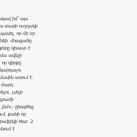
նկավ իմ` այս
յս տարի ուղղակի
պասել, որ մի օր
ւնեի. մնացածը
քերը կիսատ է
իմա ավելի
 որ գիրքը
կարդալու
մասին ասում է.
 մարդ։
լու, լսելի
ագրամի
 չեմ»,- ընդգծեց
ւմ, քանի որ
րաֆիկի հետ։ 2
անում է