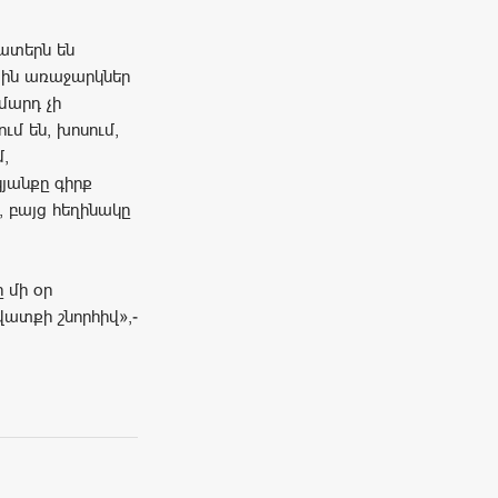
շատերն են
յին առաջարկներ
մարդ չի
մ են, խոսում,
,
կյանքը գիրք
, բայց հեղինակը
 մի օր
ատքի շնորհիվ»,-