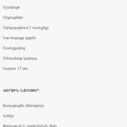
Մշակույթ
Մրցույթներ
Ներկայացնում է ուսուցիչը
Նոր հայացք գրքին
Ուսուցչանոց
Չմոռանաք կարդալ
Սպորտ 17.am
ՎԵՐՋԻՆ ՆՅՈՒԹԵՐ
Քաղաքային մենություն
Երեկո
Փրկության և կործանման միջև