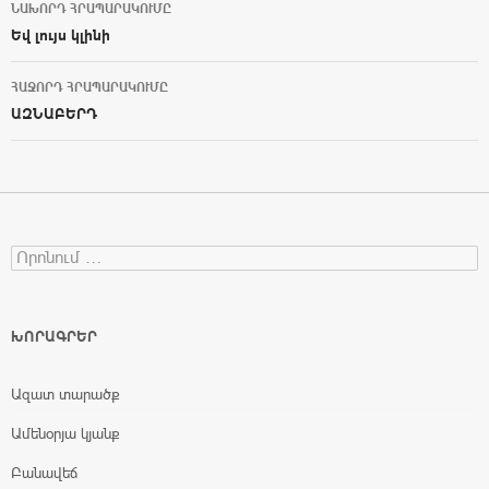
ՆԱԽՈՐԴ ՀՐԱՊԱՐԱԿՈՒՄԸ
Post navigation
Եվ լույս կլինի
ՀԱՋՈՐԴ ՀՐԱՊԱՐԱԿՈՒՄԸ
ԱԶՆԱԲԵՐԴ
Search for:
ԽՈՐԱԳՐԵՐ
Ազատ տարածք
Ամենօրյա կյանք
Բանավեճ