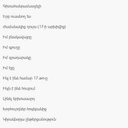
Գիտահանրամատչելի
Երբ ուսանող ես
Ժամանակից դուրս (17-ի արխիվից)
Իմ բնակավայրը
Իմ գյուղը
Իմ գրադարակը
Իմ էջը
Ինչ է ինձ համար 17.am-ը
Ինչն է ինձ հուզում
Լինել երիտասարդ
Խորհուրդներ հոգեբանից
Կիրակնօրյա ընթերցանություն