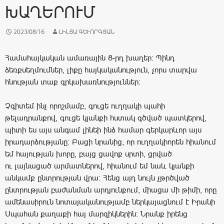
ԽԱՂԵՐՈՒՄ
2023/08/16
ԼԻԼՅԱ ԳԵՒՈՐԳՅԱՆ
Համահայկական ամառային 8-րդ խաղեր: Պինդ
ձեռքսեղմումներ, լիքը հայկականություն, չորս տարվա
հնության տաք գրկախառնություններ:
Չգիտեմ ինչ որոշմամբ, գուցե ուղղակի պահի
թելադրանքով, գուցե կյանքի հստակ գծված պատկերով,
պիտի ես այս անգամ լինեի ինձ համար գերկարևոր այս
իրադարձությանը: Բացի նրանից, որ ուղղակիորեն հիանում
եմ հայության խորը, բայց ցավոք սրտի, ցրված
ու լայնացած արմատներով, հիանում եմ նաև կյանքի
անկամք ընտրության վրա: Հենց այդ նույն չթրծված
ընտրության բաժանման արդյունքում, միացա մի թիմի, որը
ամենասիրուն նոտայականությամբ ներկայացնում է Իրանի
Սպահան քաղաքի հայ մարզիկներին: Նրանք իրենց