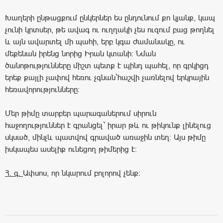
Խաղերի ընթացքում ընկերներ ես ընդունում քո կյանք, կապ
չունի կրտսեր, թե ավագ ու ուղղակի չես ուզում բաց թողնել
և այն ավարտել մի պահի, երբ կգա ժամանակը, ու
մեքենան իրենց նորից Իրան կտանի: Նման
ծանոթությունները միշտ պետք է պինդ պահել, որ գրկիցդ
երեք քայլի չափով հեռու չգնան`հաշվի չառնելով երկրային
հեռավորությունները:
Մեր թիմը տարբեր պարագաներում սիրուն
հաջողություններ է գրանցել` իրար թև ու թիկունք լինելուց
սկսած, մինչև պատվով գրաված առաջին տեղ: Այս թիմը
իսկապես ասելիք ունեցող թիմերից է:
Հ
.
գ
.
Ափսոս, որ նկարում բոլորով չենք: