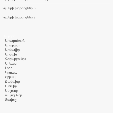
Կյանքի խզբզոցներ 3
Կյանքի խզբզոցներ 2
Մարզեր
Արագածոտն
Արարատ
Արմավիր
Արցախ
Գեղարքունիք
Երևան
Լոռի
Կոտայք
Շիրակ
Ջավախք
Սյունիք
Սփյուռք
Վայոց Ձոր
Տավուշ