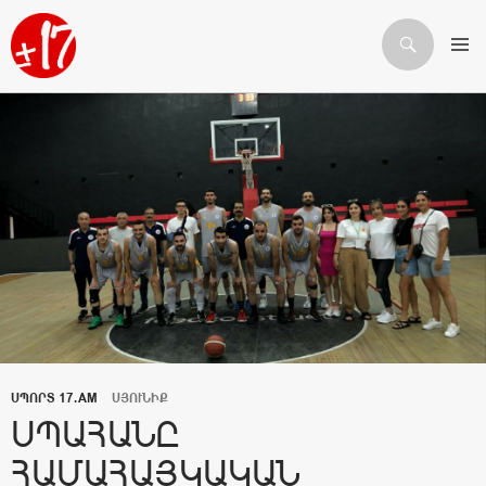
Որոնում
ԱՆՑՆԵԼ ԲՈՎԱՆԴԱԿՈՒԹՅԱՆԸ
ՍՊՈՐՏ 17.AM
ՍՅՈՒՆԻՔ
ՍՊԱՀԱՆԸ
ՀԱՄԱՀԱՅԿԱԿԱՆ