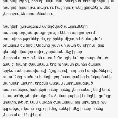
խառնվածքով, իրենց անկանխատեսելի ու հետաքրքրական
խաղով, իրար թև տալու ու հաջողությունը ընդգծելու մեծ
շնորհքով են առանձնանում:
Խաղերի ընթացքում ստեղծված ապրումների,
ամենաքաղված զգացողությունների արդյունքում
տպավորություններ են, որ իրենք միշտ իմ ճանաչման
օղակում են եղել: Ամենից շատ մի պահ եմ սիրում, երբ
գնդակի միավոր տվող շարժման մեջ իրար
շնորհակալություն են ասում: Զգացել եմ, որ տարածված
բան է: Խաղի ժամանակ, երբ ուղղակի բարձր ձայնով,
երբեմն անկառավարելի ճչոցներով, ոտքերի հարվածներով
ու ամենից հաճախ հանդիպող` նստարանից հանկարծակի
մարմինը պոկող, երբեմն անգամ չարդարացված
ապրումներով հանդերձ իրենք իրենց շնորհակալ են լինում:
Կապ չունի, թե գնդակը ինչ ճանապարհով կանցնի, ցանցը
կհատի, թե չէ, կամ վազքի ժամանակ, ինչ արագություն
կգրանցվի, կարևորը, որ էմոցիաների մեջ իրենք իրենց
շնորհակալ են լինում: