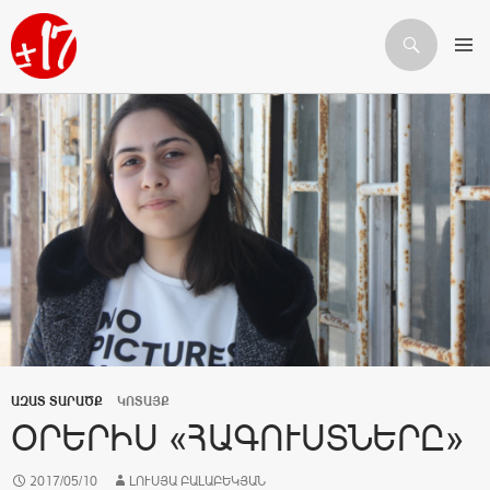
Որոնում
ԱՆՑՆԵԼ ԲՈՎԱՆԴԱԿՈՒԹՅԱՆԸ
ԱԶԱՏ ՏԱՐԱԾՔ
ԿՈՏԱՅՔ
ՕՐԵՐԻՍ «ՀԱԳՈՒՍՏՆԵՐԸ»
2017/05/10
ԼՈՒՍՅԱ ԲԱԼԱԲԵԿՅԱՆ