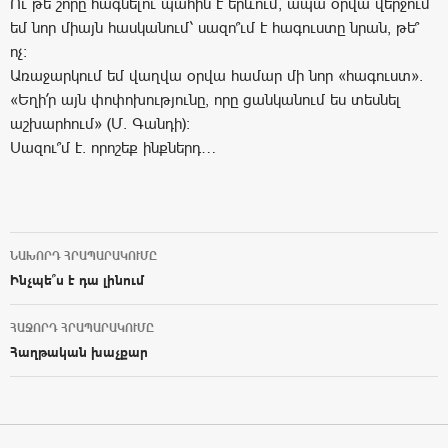
Ու թե շորը հագնելու պահին է երևում, ապա օրվա վերջում
եմ նոր միայն հասկանում՝ սազո՞ւմ է հագուստը նրան, թե՞
ոչ:
Առաջարկում եմ վաղվա օրվա համար մի նոր «հագուստ».
«Եղի՛ր այն փոփոխությունը, որը ցանկանում ես տեսնել
աշխարհում» (Մ. Գանդի):
Սազու՞մ է. որոշեք ինքներդ…
ՆԱԽՈՐԴ ՀՐԱՊԱՐԱԿՈՒՄԸ
Post navigation
Ինչպե՞ս է դա լինում
ՀԱՋՈՐԴ ՀՐԱՊԱՐԱԿՈՒՄԸ
Հաղթական խաչքար