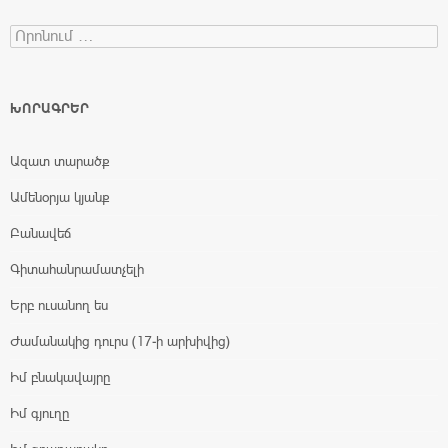
Search for:
ԽՈՐԱԳՐԵՐ
Ազատ տարածք
Ամենօրյա կյանք
Բանավեճ
Գիտահանրամատչելի
Երբ ուսանող ես
Ժամանակից դուրս (17-ի արխիվից)
Իմ բնակավայրը
Իմ գյուղը