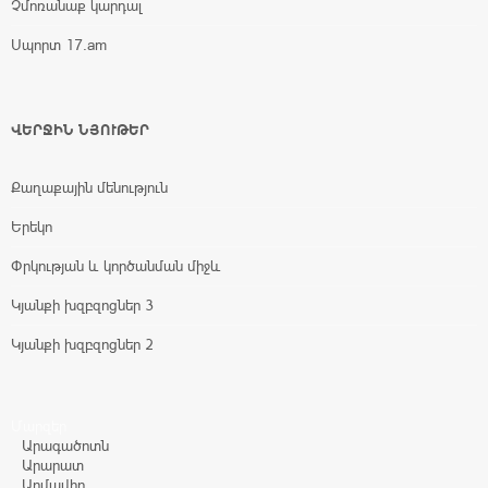
Չմոռանաք կարդալ
Սպորտ 17.am
ՎԵՐՋԻՆ ՆՅՈՒԹԵՐ
Քաղաքային մենություն
Երեկո
Փրկության և կործանման միջև
Կյանքի խզբզոցներ 3
Կյանքի խզբզոցներ 2
Մարզեր
Արագածոտն
Արարատ
Արմավիր