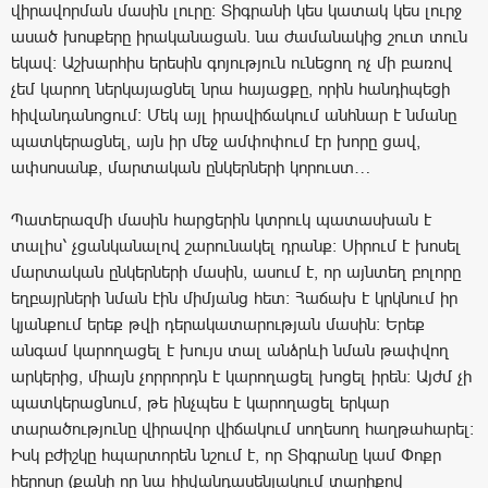
վիրավորման մասին լուրը: Տիգրանի կես կատակ կես լուրջ
ասած խոսքերը իրականացան. նա ժամանակից շուտ տուն
եկավ: Աշխարհիս երեսին գոյություն ունեցող ոչ մի բառով
չեմ կարող ներկայացնել նրա հայացքը, որին հանդիպեցի
հիվանդանոցում: Մեկ այլ իրավիճակում անհնար է նմանը
պատկերացնել, այն իր մեջ ամփոփում էր խորը ցավ,
ափսոսանք, մարտական ընկերների կորուստ…
Պատերազմի մասին հարցերին կտրուկ պատասխան է
տալիս՝ չցանկանալով շարունակել դրանք: Սիրում է խոսել
մարտական ընկերների մասին, ասում է, որ այնտեղ բոլորը
եղբայրների նման էին միմյանց հետ: Հաճախ է կրկնում իր
կյանքում երեք թվի դերակատարության մասին: Երեք
անգամ կարողացել է խույս տալ անձրևի նման թափվող
արկերից, միայն չորրորդն է կարողացել խոցել իրեն: Այժմ չի
պատկերացնում, թե ինչպես է կարողացել երկար
տարածությունը վիրավոր վիճակում սողեսող հաղթահարել:
Իսկ բժիշկը հպարտորեն նշում է, որ Տիգրանը կամ Փոքր
հերոսը (քանի որ նա հիվանդասենյակում տարիքով