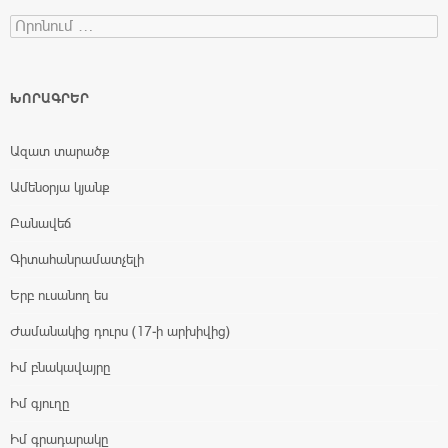
Search for:
ԽՈՐԱԳՐԵՐ
Ազատ տարածք
Ամենօրյա կյանք
Բանավեճ
Գիտահանրամատչելի
Երբ ուսանող ես
Ժամանակից դուրս (17-ի արխիվից)
Իմ բնակավայրը
Իմ գյուղը
Իմ գրադարակը