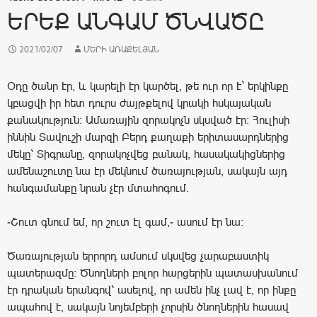
ԵՐԵՔ ԱՆԳԱՄ ԾՆՎԱԾԸ
2021/02/07
ՄԵՐԻ ԱՌԱՔԵԼՅԱՆ
Օդը ծանր էր, և կարելի էր կարծել, թե ուր որ է` երկինքը
կբացվի իր հետ դուրս ժայթքելով կրակի հսկայական
քանակություն: Ամառային զորակոչն սկսված էր: Հուլիսի
իննին Տավուշի մարզի Բերդ քաղաքի երիտասարդներից
մեկը՝ Տիգրանը, զորակոչվեց բանակ, հասակակիցներից
ամենաշուտը նա էր մեկնում ծառայության, սակայն այդ
հանգամանքը նրան չէր մտահոգում.
-Շուտ գնում եմ, որ շուտ էլ գամ,- ասում էր նա:
Ծառայության երրորդ ամսում սկսվեց չարաբաստիկ
պատերազմը: Ծնողների բոլոր հարցերին պատասխանում
էր դրական երանգով՝ ասելով, որ ամեն ինչ լավ է, որ ինքը
ապահով է, սակայն նոյեմբերի չորսին ծնողներին հասավ