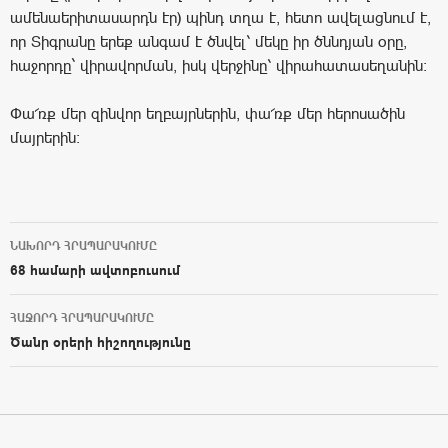
ամենաերիտասարդն էր) պինդ տղա է, հետո ավելացնում է,
որ Տիգրանը երեք անգամ է ծնվել՝ մեկը իր ծննդյան օրը,
հաջորդը` վիրավորման, իսկ վերջինը՝ վիրահատասեղանին:
Փա՜ռք մեր զինվոր եղբայրներին, փա՜ռք մեր հերոսածին
մայրերին:
ՆԱԽՈՐԴ ՀՐԱՊԱՐԱԿՈՒՄԸ
Post navigation
68 համարի ավտոբուսում
ՀԱՋՈՐԴ ՀՐԱՊԱՐԱԿՈՒՄԸ
Ծանր օրերի հիշողությունը