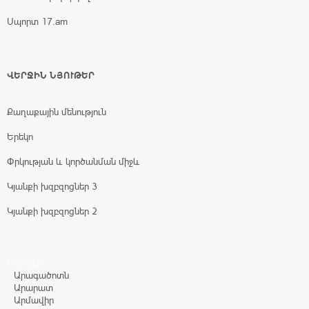
Սպորտ 17.am
ՎԵՐՋԻՆ ՆՅՈՒԹԵՐ
Քաղաքային մենություն
Երեկո
Փրկության և կործանման միջև
Կյանքի խզբզոցներ 3
Կյանքի խզբզոցներ 2
Մարզեր
Արագածոտն
Արարատ
Արմավիր