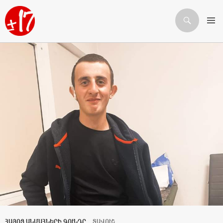
Որոնում
ԱՆՑՆԵԼ ԲՈՎԱՆԴԱԿՈՒԹՅԱՆԸ
ՀԱՅՈՑ ԱՆՄԱՀՆԵՐԻ ԳՈՒՆԴԸ
ՏԱՎՈՒՇ